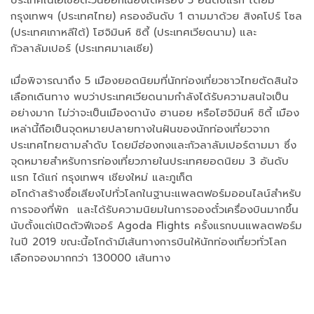
ประเทศในเอเชียตะวันออกเฉียงใต้ครอง 5 อันดับแรก โดยมี
กรุงเทพฯ (ประเทศไทย) ครองอันดับ 1 ตามมาด้วย สิงคโปร์ โซล
(ประเทศเกาหลีใต้) โฮจิมินห์ ซิตี้ (ประเทศเวียดนาม) และ
กัวลาลัมเปอร์ (ประเทศมาเลเซีย)
เมื่อพิจารณาถึง 5 เมืองยอดนิยมที่นักท่องเที่ยวชาวไทยตัดสินใจ
เลือกเดินทาง พบว่าประเทศเวียดนามกำลังได้รับความสนใจเป็น
อย่างมาก ไม่ว่าจะเป็นเมืองดานัง ฮานอย หรือโฮจิมินห์ ซิตี้ เมือง
เหล่านี้ถือเป็นจุดหมายปลายทางในฝันของนักท่องเที่ยวจาก
ประเทศไทยตามลำดับ โดยมีฮ่องกงและกัวลาลัมเปอร์ตามมา ซึ่ง
จุดหมายสำหรับการท่องเที่ยวภายในประเทศยอดนิยม 3 อันดับ
แรก ได้แก่ กรุงเทพฯ เชียงใหม่ และภูเก็ต
อโกด้าสร้างชื่อเสียงไปทั่วโลกในฐานะแพลตฟอร์มออนไลน์สำหรับ
การจองที่พัก และได้รับความนิยมในการจองตั๋วเครื่องบินมากขึ้น
นับตั้งแต่เปิดตัวฟีเจอร์ Agoda Flights ครั้งแรกบนแพลตฟอร์ม
ในปี 2019 ขณะนี้อโกด้ามีเส้นทางการบินให้นักท่องเที่ยวทั่วโลก
เลือกจองมากกว่า 130000 เส้นทาง