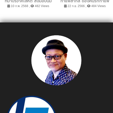
ที่มาบริจาคโลหิต ส่งมอบนม
กาแฟสากล ของคนรักกาแฟ
ถั่วเหลืองให้กับ
ทั่วโลก!
10 ก.พ. 2568 ,
482 Views
22 ก.ย. 2566 ,
484 Views
สภากาชาดไทย ต่อเนื่อง
ตลอดปี