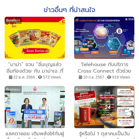
ข่าวอื่นๆ ที่น่าสนใจ
Business
IT
“มาม่า” ชวน “อิ่มบุญแล้ว
Telehouse กับบริการ
อิ่มท้องด้วย กับ มาม่าเจ...ที่
Cross Connect ตัวช่วย
ไม่จำเจ” ในงานประเพณีกิน
ธุรกิจเสริมแกร่งด้านการ
22 ต.ค. 2566 ,
573 Views
10 ก.ย. 2567 ,
619 Views
เจเยาวราช 15 - 23 ตุลาคม
เชื่อมต่อ
2566
Business
Business
แลคตาซอย เติมพลังให้กับผู้
รู้หรือไม่ 1 ตุลาคมเป็นวัน