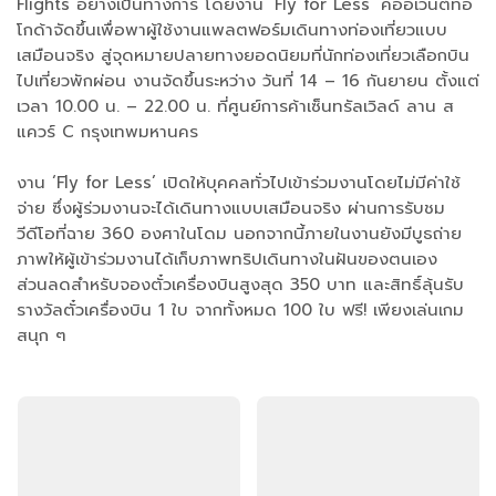
Flights อย่างเป็นทางการ โดยงาน ‘Fly for Less’ คืออีเวนต์ที่อ
โกด้าจัดขึ้นเพื่อพาผู้ใช้งานแพลตฟอร์มเดินทางท่องเที่ยวแบบ
เสมือนจริง สู่จุดหมายปลายทางยอดนิยมที่นักท่องเที่ยวเลือกบิน
ไปเที่ยวพักผ่อน งานจัดขึ้นระหว่าง วันที่ 14 – 16 กันยายน ตั้งแต่
เวลา 10.00 น. – 22.00 น. ที่ศูนย์การค้าเซ็นทรัลเวิลด์ ลาน ส
แควร์ C กรุงเทพมหานคร
งาน ‘Fly for Less’ เปิดให้บุคคลทั่วไปเข้าร่วมงานโดยไม่มีค่าใช้
จ่าย ซึ่งผู้ร่วมงานจะได้เดินทางแบบเสมือนจริง ผ่านการรับชม
วีดีโอที่ฉาย 360 องศาในโดม นอกจากนี้ภายในงานยังมีบูธถ่าย
ภาพให้ผู้เข้าร่วมงานได้เก็บภาพทริปเดินทางในฝันของตนเอง
ส่วนลดสำหรับจองตั๋วเครื่องบินสูงสุด 350 บาท และสิทธิ์ลุ้นรับ
รางวัลตั๋วเครื่องบิน 1 ใบ จากทั้งหมด 100 ใบ ฟรี! เพียงเล่นเกม
สนุก ๆ