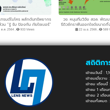
 เทรนด์ไมโคร ผลักดันทรัพยากร
วช. หนุนทีมวิจัย สจล. พัฒน
วน “รู้ รับ ป้องกัน ภัยไซเบอร์”
รีดิวซ์กราฟีนออกไซด์ขนาดกึ
นบุคลากรเพื่อสร้างความมั่นคง
รองรับความต้องการของอุต
 ต.ค. 2564 ,
933 Views
22 เม.ย. 2566 ,
589 
ดภัยไซเบอร์แห่งชาติ
อนาคต
สถิติกา
เข้าชมวันนี้ : 
เข้าชมเมื่อวาน
เข้าชม เดือนนี
เข้าชม 1 เดือ
เข้าชม 2 เดือ
เข้าชมทั้งหมด