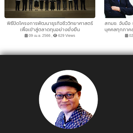
พิธีปิดโครงการพัฒนาธุรกิจชีววิทยาศาสตร์
สกมช. จับมือ
เพื่อเข้าสู่ตลาดทุนอย่างยั่งยืน
บุคคลทุกภาคส่
พร้อมเร่งปั้
09 เม.ย. 2566 ,
629 Views
02
ปลอ