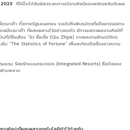
 2023
ที่ปีนี้จะได้สัมผัสประสบการณ์งานศิลป์และเพลิดเพลินกับผล
มาเก๊า ทั้งภาครัฐและเอกชน รวมไปถึงพันธมิตรที่แข็งแกร่งอย่าง
งเมืองมาเก๊า ที่ผสมผสานไว้อย่างลงตัว มีการแสดงผลงานศิลป์ที่
ี่มีชื่อเสียง “ฉิว ซื่อเจี๋ย (Qiu Zhijie) จากผลงานอักษรวิจิตร
ม “The Statistics of Fortune” เพื่อสะท้อนถึงเรื่องราวความ
ุ่มโรมแรม รีสอร์ทแบบครบวงจร (Integrated Resorts) ชื่อดังของ
้องห้ามพลาด
สดงศิลปะที่ผสมผสานเทคโนโลยีเข้าไว้ด้วยกัน