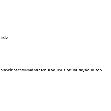
าะตัว
อกเล่าเรื่องราวสมัยหลังสงครามโลก มาประกอบกับสัญลักษณ์จาก