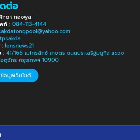
ิดต่อ
ศักดา ทองพูล
พท์
:
084-113-4144
sakdatongpool@yahoo.com
tpsakda
e
:
lensnews21
อ
:
41/166 เมโทรลักซ์ เกษตร ถนนประเสริฐมนูกิจ แขวง
ตจตุจักร กรุงเทพฯ 10900
้อมูลเว็บไซต์
d.