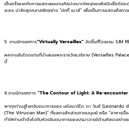
เป็นครั้งแรกกับการแสดงผลงานศิลปะขนาดใหญ่ของศิลปินชื่อดังระด
ละคร น่ารักสุดคลาสสิกอย่าง “มิกกี้ เมาส์” เพื่อเป็นการแสดงถึงก
5. งานนิทรรศการ
“Virtually Versailles”
จัดขึ้นที่โรงแรม SJM
ผลงานอันโดดเด่นที่นำเสนอพระราชวังแวร์ซาย (Versailles Palace) 
นี้
6.งานนิทรรศการ
“The Contour of Light: A Re-encounter
พาทุกท่านสู่โลกจินตนาการของ เลโอนาร์โด ดา วินชี (Leonardo da Vin
(The Vitruvian Man)” ที่แสดงสัดส่วนกายมนุษย์ หรือ “อาหารมื้อ
ทำให้ท่านดำดิ่งไปกับห้วงจินตนาการของปรมาจารย์ด้านศิลปะอย่างแ