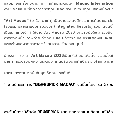
กลับมาอีกครั้งกับงานเทศกาลศิลปะระดับโลก
Macao Internation
งานของศิลปินชื่อดังจากทั่วทุกมุมโลก รวมมาไว้ในทุกมุมของเมืองมาเ
“Art Macao”
(อาร์ต มาเก๊า) เป็นงานแสดงนิทรรศการศิลปะและวั
โรมแรม รีสอร์ทแบบครบวงจร (Integrated Resorts) ร่วมกันจัดขึ้
เป็นเอกลักษณ์ ทำให้งาน Art Macao 2023 มีความยิ่งใหญ่ รวมถึงเสริ
ภาพวาดหมึก ภาพถ่าย วีดิทัศน์ ศิลปะจัดวาง และการแสดงแบบผสมผ
แตกต่างของวิทยาศาสตร์และความเชื่อของมนุษย์
นิทรรศการงาน
Art Macao 2023
เปิดให้เข้าชมแล้วตั้งแต่วัน
มาเก๊า ที่รวบรวมผลงานระดับมาสเตอร์พีซจากศิลปินระดับโลก มานำเส
มาเริ่มเสพงานศิลป์ กับจุดเช็คอินแรกกันที่
1. งานนิทรรศการ
“BE@RBRICK MACAU”
จัดขึ้นที่โรงแรม Ga
พบกับน้องหมีชื่อดัง BE@RBRICK มากมายหลายแบบที่ศิลปินที่มีชื่