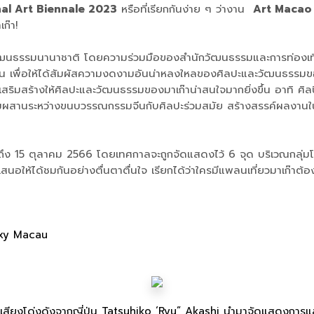
al Art Biennale 2023
หรือที่เรียกกันง่าย ๆ ว่างาน
Art Macao
ก๊า!
ฒนธรรมนานาชาติ โดยความร่วมมือของสำนักวัฒนธรรมและการท่องเที่ยว
น เพื่อให้ได้สัมผัสความงดงามอันน่าหลงใหลของศิลปะและวัฒนธรรมขอ
มสร้างให้ศิลปะและวัฒนธรรมของมาเก๊าน่าสนใจมากยิ่งขึ้น อาทิ ศิลปินท
สานระหว่างขนบวรรณกรรมจีนกับศิลปะร่วมสมัย สร้างสรรค์ผลงานในธี
นี้จนถึง 15 ตุลาคม 2566 โดยเทศกาลจะถูกจัดแสดงไว้ 6 จุด บริเวณกล
นอให้ได้ชมกันอย่างตื่นตาตื่นใจ เรียกได้ว่าใครมีแพลนเที่ยวมาเก๊าต
laxy Macau
อเสียงโด่งดังจากญี่ปุ่น Tatsuhiko ‘Ryu” Akashi นำมาจัดแสดงการแ