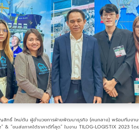
สิทธิ์ ใหม่ตัน ผู้อำนวยการฝ่ายพัฒนาธุรกิจ (คนกลาง) พร้อมทีมงานฯ 
 & “ขนส่งภาคใต้ราคาดีที่สุด” ในงาน TILOG-LOGISTIX 2023 โดยได้ร