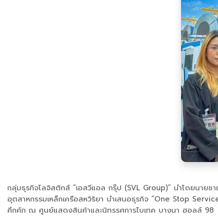
กลุ่มธุรกิจโลจิสติกส์ “เอสวีแอล กรุ๊ป (SVL Group)” นำโดยนายชาญ
อุตสาหกรรมเหล็กเครือสหวิริยา นำเสนอธุรกิจ “One Stop Service”
คึกคัก ณ ศูนย์แสดงสินค้าและนิทรรศการไบเทค บางนา ฮอลล์ 98