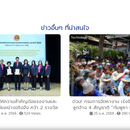
ข่าวอื่นๆ ที่น่าสนใจ
Technology
 ให้ความสำคัญต่อแรงงานและ
ด่วน! กรมการจัดหางาน เร่งรั
อย่างจริงจัง คว้า 2 รางวัล
ลูกจ้าง 4 สัญชาติ “กัมพูชา
ประกอบกิจการดีเด่น
เวียดนาม” ต่ออายุใบอนุญา
 ต.ค. 2566 ,
524 Views
25 ม.ค. 2568 ,
280 
13 ก.พ นี้ เตือนหากพ้นกำหน
ปรับ ถูกส่งกลับประ