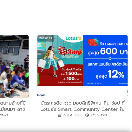
Business
ดนายจ้างที่มี
บัตรเครดิต ttb มอบสิทธิพิเศษ กิน ช้อป ที่
 เมียนมา ลาว
Lotus’s Smart Community Center รับ
ตทำงานภายใน
บัตรกำนัลสูงสุด 600 บาท พร้อมแลกคะแนน
Views
19 ธ.ค. 2566 ,
375 Views
ด มีโทษเจอจับ
รับเครดิตเงินคืนสูงสุด 12%
เทศ