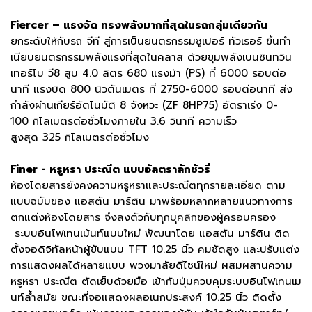
Fiercer – แรงจัด ทรงพลังมากที่สุดในรถกลุ่มเดียวกัน
ยกระดับให้กับรถ จีที สู่การเป็นยนตรกรรมซูเปอร์ ทัวเรอร์ ขึ้นทำ
เนียบยนตรกรรมพลังแรงที่สุดในคลาส ด้วยขุมพลังเบนซินทวิน
เทอร์โบ วี8 สูบ 4.0 ลิตร 680 แรงม้า (PS) ที่ 6000 รอบต่อ
นาที แรงบิด 800 นิวตันเมตร ที่ 2750-6000 รอบต่อนาที ส่ง
กำลังผ่านเกียร์อัตโนมัติ 8 จังหวะ (ZF 8HP75) อัตราเร่ง 0-
100 กิโลเมตรต่อชั่วโมงภายใน 3.6 วินาที ความเร็ว
สูงสุด 325 กิโลเมตรต่อชั่วโมง
Finer - หรูหรา ประณีต แบบอัลตราลักชัวรี่
ห้องโดยสารยังคงความหรูหราและประณีตทุกรายละเอียด ตาม
แบบฉบับของ แอสตัน มาร์ติน มาพร้อมหลากหลายแนวทางการ
ตกแต่งห้องโดยสาร จึงลงตัวกับทุกบุคลิกของผู้ครอบครอง
ระบบอินโฟเทนเม้นท์แบบใหม่ พัฒนาโดย แอสตัน มาร์ติน ติด
ตั้งจอดิจิทัลหน้าผู้ขับแบบ TFT 10.25 นิ้ว คมชัดสูง และปรับแต่ง
การแสดงผลได้หลายแบบ พวงมาลัยดีไซน์ใหม่ ผสมผสานความ
หรูหรา ประณีต ตัดเย็บด้วยมือ เข้ากับปุ่มควบคุมระบบอินโฟเทนเม
นท์ล้ำสมัย ขณะที่จอแสดงผลอเนกประสงค์ 10.25 นิ้ว ติดตั้ง