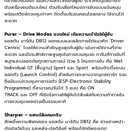
กลางแดชบอร์ด เน้นความสะดวกของผู้ขับ เร้าใจกับปุ่มสตาร์ท/
ดับเครื่องยนต์แบบใหม่ ตัวปรับเลือกโหมดการขับแบบแป้นหมุน
พร้อมสวิตช์ควบคุมต่างๆ ติดตั้งบริเวณคอนโซลกลาง ใช้งานได้
สะดวก
Purer – Drive Modes แบบใหม่ เติมความเร้าใจให้ผู้ขับ
แอสตัน มาร์ติน DB12 ออกแบบและผลิตภายใต้แนวคิด ‘Driver
Centric’ โดยให้ความสำคัญสูงสุดกับผู้ขับ เน้นการใช้งานที่ง่าย
สะดวก และมีประสิทธิภาพสูงสุดในการควบคุมรถ การันตีการขับที่
สนุกและปลอดภัยทุกสถานการณ์ ด้วย 5 โหมดการขับ คือ Wet
Individual GT (พื้นฐาน) Sport และ Sport พร้อมติดตั้งระบบ
ออกตัว (Launch Control) สำหรับการทะยานจากจุดสตาร์ท รวม
ถึงมีระบบควบคุมการทรงตัว (ESP-Electronic Stability
Programme) ที่สามารถปรับได้ 3 แบบ คือ ON
TRACK และ OFF ที่เปิดโอกาสให้ผู้ขับได้สัมผัสกับความท้าทายใน
การควบคุมรถอย่างเป็นธรรมชาติ
Sharper – แฮนด์ลิงคมกริบ
อีกหนึ่งความพิเศษของ แอสตัน มาร์ติน DB12 คือ ช่วงล่างหน้า-
ดับเบิลวิชโบน และหลัง-มัลติลิงค์ พร้อมโช้กอัพอะแดป