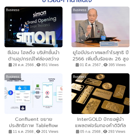
Business
Business
ซีม่อน โฮลดิ้ง บริษัทชั้นนำ
ยูโอบีประกาศผลกำไรสุทธิ ปี
ด้านอุปกรณ์ไฟส่องสว่าง
2566 เพิ่มขึ้นร้อยละ 26 สูง
ครบวงจรจากยุโรป พร้อมรุก
เป็นประวัติการณ์ที่ 6.1 พัน
28 ต.ค. 2566 ,
851 Views
01 มี.ค. 2567 ,
395 Views
ตลาดในไทยอย่างจริงจัง
ล้านเหรียญสิงคโปร์
Business
Business
Confluent ขยาย
InterGOLD ปักธงผู้นำ
ประสิทธิภาพ Tableflow
แพลตฟอร์มทองคำดิจิทัล
เพื่อขับเคลื่อนการวิเคราะห์
ขยายตลาดรับทองจริงทั่ว
11 ธ.ค. 2568 ,
201 Views
05 ก.ย. 2568 ,
293 Views