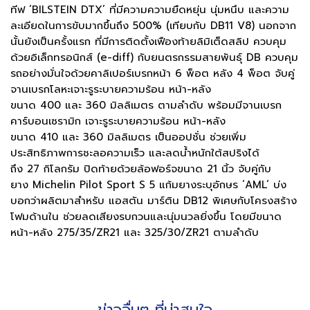
ทีฟ ‘BILSTEIN DTX’ ที่มีความความยืดหยุ่น นุ่มหนึบ และความ
ละเอียดในการขับมากขึ้นถึง 500% (เทียบกับ DB11 V8) นอกจาก
นั้นยังเป็นครั้งแรก ที่มีการติดตั้งเฟืองท้ายลิมิเต็ดสลิป ควบคุม
ด้วยอิเล็กทรอนิกส์ (e-diff) กับยนตรกรรมสายพันธุ์ DB ควบคุม
รถอย่างมั่นใจด้วยคาลิเปอร์เบรกหน้า 6 พ็อต หลัง 4 พ็อต จับคู่
จานเบรกโลหะเจาะรูระบายความร้อน หน้า-หลัง
ขนาด 400 และ 360 มิลลิเมตร ตามลำดับ พร้อมมีจานเบรก
คาร์บอนเซรามิก เจาะรูระบายความร้อน หน้า-หลัง
ขนาด 410 และ 360 มิลลิเมตร เป็นออปชั่น ช่วยเพิ่ม
ประสิทธิภาพการชะลอความเร็ว และลดน้ำหนักใต้สปริงได้
ถึง 27 กิโลกรัม ปิดท้ายด้วยล้อฟอร์จขนาด 21 นิ้ว จับคู่กับ
ยาง Michelin Pilot Sport S 5 แก้มยางระบุอักษร ‘AML’ บ่ง
บอกว่าผลิตมาสำหรับ แอสตัน มาร์ติน DB12 พิเศษกับโครงสร้าง
โฟมด้านใน ช่วยลดเสียงรบกวนและนุ่มนวลยิ่งขึ้น โดยมีขนาด
หน้า-หลัง 275/35/ZR21 และ 325/30/ZR21 ตามลำดับ
ข่าวอื่นๆ ที่น่าสนใจ