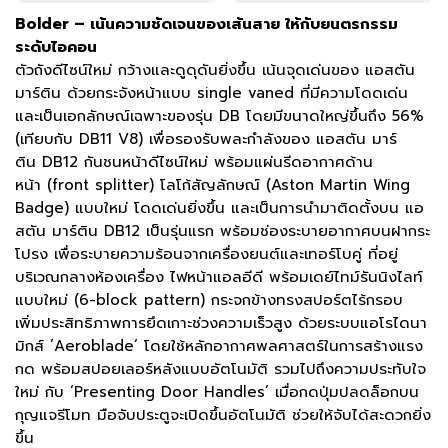
Bolder – เน้นความชัดเจนของเส้นสาย ให้กับยนตรกรรม
ระดับไอคอน
ตัวถังดีไซน์ใหม่ กว้างและดูดุดันยิ่งขึ้น เน้นจุดเด่นของ แอสตัน
มาร์ติน ด้วยกระจังหน้าแบบ single vaned ที่มีความโดดเด่น
และเป็นเอกลักษณ์เฉพาะของรุ่น DB โดยมีขนาดใหญ่ขึ้นถึง 56%
(เทียบกับ DB11 V8) เพื่อรองรับพละกำลังของ แอสตัน มาร์
ติน DB12 กันชนหน้าดีไซน์ใหม่ พร้อมแผ่นรีดอากาศด้าน
หน้า (front splitter) โลโก้สัญลักษณ์ (Aston Martin Wing
Badge) แบบใหม่ โดดเด่นยิ่งขึ้น และเป็นการนำมาติดตั้งบน แอ
สตัน มาร์ติน DB12 เป็นรุ่นแรก พร้อมช่องระบายอากาศบนฝากระ
โปรง เพื่อระบายความร้อนจากเครื่องยนต์และเทอร์โบคู่ ที่อยู่
บริเวณกลางห้องเครื่อง ไฟหน้าแอลอีดี พร้อมเดย์ไทม์รันนิงไลท์
แบบใหม่ (6-block pattern) กระจกข้างทรงสปอร์ตไร้กรอบ
เพิ่มประสิทธิภาพการยึดเกาะช่วงความเร็วสูง ด้วยระบบแอโรไดนา
มิกส์ ‘Aeroblade’ โดยใช้หลักอากาศพลศาสตร์ในการสร้างแรง
กด พร้อมสปอยเลอร์หลังแบบอัตโนมัติ รวมไปถึงความประทับใจ
ใหม่ กับ ‘Presenting Door Handles’ เมื่อกดปุ่มปลดล็อกบน
กุญแจรีโมท มือจับประตูจะเปิดขึ้นอัตโนมัติ ช่วยให้จับได้สะดวกยิ่ง
ขึ้น