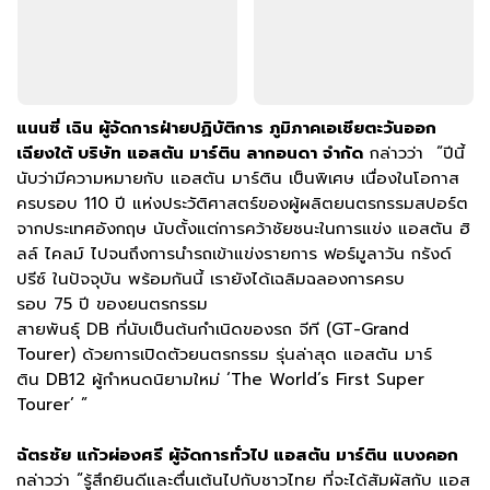
แนนซี่ เฉิน ผู้จัดการฝ่ายปฏิบัติการ ภูมิภาคเอเชียตะวันออก
เฉียงใต้ บริษัท แอสตัน มาร์ติน ลากอนดา จำกัด
กล่าวว่า “ปีนี้
นับว่ามีความหมายกับ แอสตัน มาร์ติน เป็นพิเศษ เนื่องในโอกาส
ครบรอบ 110 ปี แห่งประวัติศาสตร์ของผู้ผลิตยนตรกรรมสปอร์ต
จากประเทศอังกฤษ นับตั้งแต่การคว้าชัยชนะในการแข่ง แอสตัน ฮิ
ลล์ ไคลม์ ไปจนถึงการนำรถเข้าแข่งรายการ ฟอร์มูลาวัน กรังด์
ปรีซ์ ในปัจจุบัน พร้อมกันนี้ เรายังได้เฉลิมฉลองการครบ
รอบ 75 ปี ของยนตรกรรม
สายพันธุ์ DB ที่นับเป็นต้นกำเนิดของรถ จีที (GT-Grand
Tourer) ด้วยการเปิดตัวยนตรกรรม รุ่นล่าสุด แอสตัน มาร์
ติน DB12 ผู้กำหนดนิยามใหม่ ‘The World’s First Super
Tourer’ ”
ฉัตรชัย แก้วผ่องศรี ผู้จัดการทั่วไป แอสตัน มาร์ติน แบงคอก
กล่าวว่า “รู้สึกยินดีและตื่นเต้นไปกับชาวไทย ที่จะได้สัมผัสกับ แอส