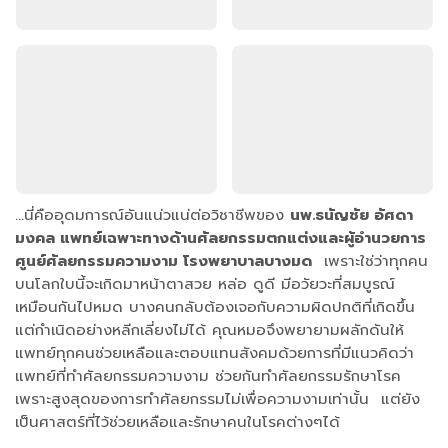
…นี่คืออุดมการณ์อันแน่วแน่ต่อวิชาชีพของ
นพ.ธนัญชัย อัศดา
มงคล แพทย์เฉพาะทางด้านศัลยกรรมตกแต่งและผู้อำนวยการ
ศูนย์ศัลยกรรมความงาม โรงพยาบาลบางมด
เพราะใช่ว่าทุกคน
บนโลกใบนี้จะเกิดมาหน้าตาสวย หล่อ ดูดี มีอวัยวะที่สมบูรณ์
เหมือนกันไปหมด บางคนกลับต้องเจอกับความผิดปกติที่เกิดขึ้น
แต่กำเนิดอย่างหลีกเลี่ยงไม่ได้ คุณหมอจึงพยายามผลักดันให้
แพทย์ทุกคนช่วยเหลือและตอบแทนสังคมด้วยการที่มีแนวคิดว่า
แพทย์ที่ทำศัลยกรรมความงาม ช่วยกันทำศัลยกรรมรักษาโรค
เพราะสูงสุดของการทำศัลยกรรมไม่เพื่อความงามเท่านั้น แต่ยัง
เป็นศาสตร์ที่ไว้ช่วยเหลือและรักษาคนในโรคต่างๆได้