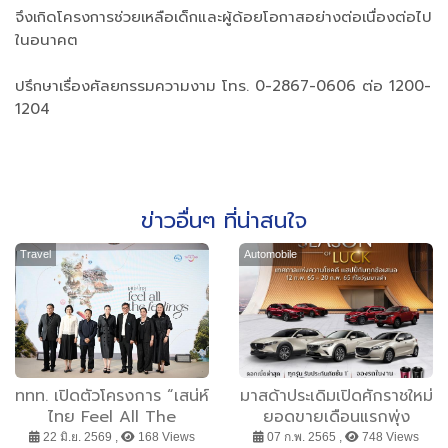
จึงเกิดโครงการช่วยเหลือเด็กและผู้ด้อยโอกาสอย่างต่อเนื่องต่อไป
ในอนาคต
ปรึกษาเรื่องศัลยกรรมความงาม โทร. 0-2867-0606 ต่อ 1200-
1204
ข่าวอื่นๆ ที่น่าสนใจ
Travel
Automobile
ททท. เปิดตัวโครงการ “เสน่ห์
มาสด้าประเดิมเปิดศักราชใหม่
ไทย Feel All The
ยอดขายเดือนแรกพุ่ง
Feelings” ชวนคนไทยออก
3,230 คัน อัดแคมเปญ
22 มิ.ย. 2569 ,
168 Views
07 ก.พ. 2565 ,
748 Views