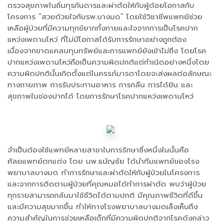
ตรวจสุขภาพในถิ่นทุรกันดารและผ่าตัดให้กับผู้ด้อยโอกาสกับ
โครงการ “สวยด้วยใจกับรพ.บางมด” โดยใช้วิชาชีพแพทย์ช่วย
เหลือผู้ป่วยที่มีความทุกข์ยากทั้งกายและใจจากการเป็นโรคปาก
แหว่งเพดานโหว่ ที่ไม่มีโอกาสได้รับการรักษาอย่างถูกต้อง
เนื่องจากขาดแคลนทุนทรัพย์และการแพทย์ยังเข้าไม่ถึง โดยโรค
ปากแหว่งเพดานโหว่ถือเป็นความผิดปกติแต่กำเนิดอย่างหนึ่งโดย
ความผิดปกตินั้นเกิดตั้งแต่ในครรภ์มารดาโดยจะส่งผลต่อลักษณะ
ทางกายภาพ การรับประทานอาหาร การกลืน การได้ยิน และ
สุขภาพในช่องปากได้ โดยการรักษาโรคปากแหว่งเพดานโหว่
จำเป็นต้องใช้แพทย์หลายสาขาในการรักษาซึ่งหนึ่งในนั้นคือ
ศัลยแพทย์ตกแต่ง โดย นพ.ธนัญชัย ได้นำทีมแพทย์ของโรง
พยาบาลบางมด ทำการรักษาและผ่าตัดให้กับผู้ป่วยในโครงการ
และจากการติดตามผู้ป่วยที่คุณหมอได้ทำการผ่าตัด พบว่าผู้ป่วย
ทุกรายสามารถกลับมาใช้ชีวิตได้ตามปกติ มีคุณภาพชีวิตที่ดีขึ้น
และมีความสุขมากขึ้น ทำให้ทางโรงพยาบาลบางมดเล็งเห็นถึง
ความสำคัญในการช่วยเหลือเด็กที่มีความผิดปกติจากโรคดังกล่าว