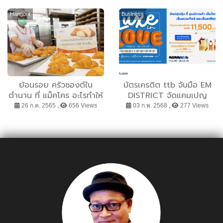
เดินทางสัมผัสเสน่ห์ไทย ผ่าน
MAZDA SEASON OF
ทุกความรู้สึก พร้อมจัดอีเว้น
LUCK เทศกาลรับโชค
Hangout
Business
ต์สร้างแรงบันดาลใจสู่การ
ท่องเที่ยวจริงทั่วประเทศ
ย้อนรอย ครัวซองต์ใน
บัตรเครดิต ttb จับมือ EM
ตำนาน ที่ แม็คโคร อะไรทำให้
DISTRICT จัดแคมเปญ
ขายไปแล้วกว่า 200 ล้านชิ้น
เดือนแห่งความรัก รับคูปอง
26 ก.ค. 2565 ,
656 Views
03 ก.พ. 2568 ,
277 Views
!
แทนเงินสดสูงสุด 11500
บาท / วัน