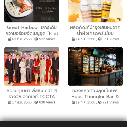
Great Harbour ยกระดับ
ผลิตภัณฑ์บำรุงเส้นผมจาก
ความอร่อยจัดเมนูชุด “First
น้ำผึ้งเกรดพรีเมี่ยม
Class Buffet” บุฟเฟต์ระ
Honeycé (ฮันนีเซ่) จาก
03 มิ.ย. 2566 ,
522 Views
14 ก.ค. 2568 ,
361 Views
ดับไฮเอนด์ มาเติมเต็มความ
แบรนด์ b-ex Thailand
อร่อยสุดพรีเมี่ยม ด้วย
Farming
Hangout
วัตถุดิบระดับเวิร์ดคลาสใน
ราคาเพียง 2599++
สยามคูโบต้า ลีสซิ่ง คว้า 3
ทองหล่อต้องลุกเป็นไฟ!!
รางวัล จากเวที TCCTA
Hobs Thonglor Bar &
The Best Contact
Retaurant สุดเก๋กลับมา
17 ธ.ค. 2565 ,
630 Views
19 ก.ค. 2566 ,
721 Views
Center Awards 2022
แล้ว!
โชว์ศักยภาพมาตรฐาน
บริการแก่ลูกค้าทั่วประเทศ