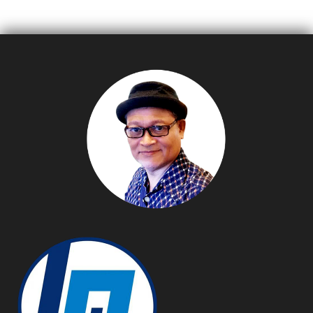
นวัตกรรมวัสดุก่อสร้างเป็น
เดิม ในแคมเปญ “Find your
มิตรสิ่งแวดล้อมสู่สังคม
Sport at Decathlon กีฬา
คาร์บอนต่ำ
ที่ใช่หาได้ที่นี่”