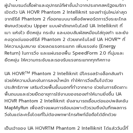
ผู้นำแบรนด์เสื้อผ้าและอุปกรณ์กีฬาชั้นนำจากประเทศสหรัฐอเมริกา
เปิดตัว UA HOVR Phantom 2 Intelliknit รองเท้ารุ่นใหม่ล่าสุด
จากซีรีส์ Phantom 2 ที่ออกแบบมาเพื่อซัพพอร์ตการวิ่งระยะไกล
พิเศษด้วยส่วน Upper แบบผ้าถักเทคโนโลยี UA Intelliknit ที่
เบา แห้งไว ยืดหยุ่น กระชับ และมอบสัมผัสเหมือนใส่ถุงเท้า และยัง
คงจุดเด่นของซีรีส์ Phantom 2 ด้วยเทคโนโลยี UA HOVR™ ที่
ให้ความนุ่มสบาย ช่วยลดแรงกระแทก เพิ่มแรงส่ง (Energy
Return) ในการวิ่ง และแผ่นรองพื้น SpeedForm 2.0 ที่นุ่มและ
ยืดหยุ่น ให้ความกระชับและรองรับแรงกระแทกทุกทิศทาง
TM
UA HOVR
Phantom 2 Intelliknit มีโครงสร้างล็อกส้นเท้า
ช่วยให้ความมั่นคงในการลงน้ำหนัก ทำให้การวิ่งเต็มไปด้วย
ประสิทธิภาพ เสริมด้วยพื้นชั้นนอกที่ทำจากยาง ช่วยในการยึดเกาะ
พื้นถนนและช่วยยืดอายุการใช้งานของรองเท้าให้นานยิ่งขึ้น UA
HOVR Phantom 2 Intelliknit ยังสามารถเชื่อมต่อแอปพลิเคชัน
MapMyRun เพื่อสร้างแผนการซ้อมเฉพาะตัวรวมถึงบันทึกผลการ
วิ่งในแต่ละครั้งโดยที่ไม่ต้องพกพาโทรศัพท์มือถือได้อีกด้วย
เป็นเจ้าของ UA HOVRTM Phantom 2 Intelliknit ได้แล้ววันนี้ที่