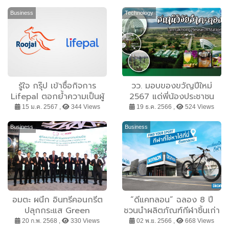
Business
Technology
รู้ใจ กรุ๊ป เข้าซื้อกิจการ
วว. มอบของขวัญปีใหม่
Lifepal ตอกย้ำความเป็นผู้
2567 แด่พี่น้องประชาชน
นําในตลาดประกันภัย
15 ม.ค. 2567 ,
344 Views
19 ธ.ค. 2566 ,
524 Views
อินโดนีเซีย
Business
Business
อมตะ ผนึก อินทรีคอนกรีต
“ดีแคทลอน” ฉลอง 8 ปี
ปลุกกระแส Green
ชวนนำผลิตภัณฑ์กีฬาชิ้นเก่า
Construction หนุนไทยใช้
มาแลกเป็นกีฬาใหม่ที่ใช่กว่า
20 ก.พ. 2568 ,
330 Views
02 พ.ย. 2566 ,
668 Views