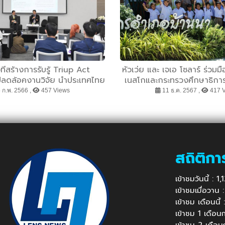
วทีสร้างการรับรู้ Triup Act
หัวเว่ย และ เจเอ โซลาร์ ร่วมม
ปลดล้อคงานวิจัย นำประเทศไทย
เนสโกและกระทรวงศึกษาธิการ เ
 ในงานวันนักประดิษฐ์ ปี 2566
การศึกษาด้านสิ่งแว
 ก.พ. 2566 ,
457 Views
11 ธ.ค. 2567 ,
417 
สถิติกา
เข้าชมวันนี้ : 
เข้าชมเมื่อวาน
เข้าชม เดือนนี
เข้าชม 1 เดือ