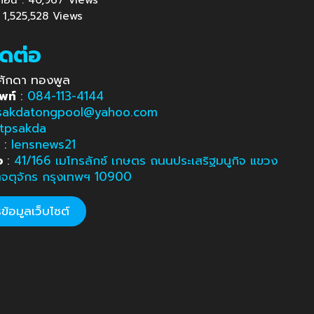
นก่อน : 40,967 Views
: 1,525,528 Views
ิดต่อ
ศักดา ทองพูล
พท์
:
084-113-4144
sakdatongpool@yahoo.com
tpsakda
e
:
lensnews21
อ
:
41/166 เมโทรลักซ์ เกษตร ถนนประเสริฐมนูกิจ แขวง
ตจตุจักร กรุงเทพฯ 10900
้อมูลเว็บไซต์