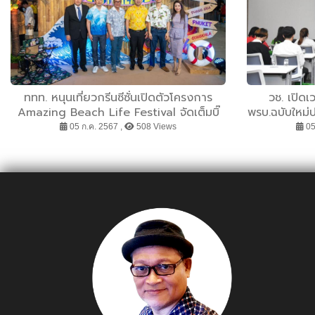
ททท. หนุนเที่ยวกรีนซีซั่นเปิดตัวโครงการ
วช. เปิดเ
Amazing Beach Life Festival จัดเต็มบิ๊
พรบ.ฉบับใหม่
กอีเวนต์ 4 พื้นที่ Beach Life พร้อมเสิร์ฟ
สู่การพัฒนา
05 ก.ค. 2567 ,
508 Views
05
ความสนุกปลุกกระแสเที่ยวไทยได้ทั้งปี