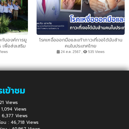
ือกับองค์การยู
โรคเหงื่อออกมือและเท้าภาวะที่เจอได้นับล้าน
พื่อส่งเสริม
คนในประเทศไทย
ดล้อม
Views
24 ส.ค. 2567 ,
535 Views
รเข้าชม
1,121 Views
 : 1,094 Views
้ : 6,377 Views
นก่อน : 46,718 Views