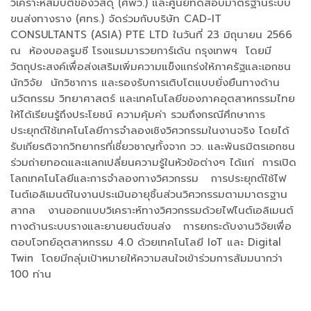
วิเคราะห์สมบัติของวัสดุ (ศพว.) และศูนย์ทดสอบมาตรฐานระบบ
ขนส่งทางราง (ศทร.) จัดร่วมกับบริษัท CAD-IT
CONSULTANTS (ASIA) PTE LTD ในวันที่ 23 มิถุนายน 2566
ณ ห้องบอลรูมซี โรงแรมมารวยการ์เด้น กรุงเทพฯ โดยมี
วัตถุประสงค์เพื่อส่งเสริมเพิ่มความแข็งแกร่งให้ภาครัฐและเอกชน
นักวิจัย นักวิชาการ และรองรับการเติบโตแบบยั่งยืนทางด้าน
นวัตกรรม วิทยาศาสตร์ และเทคโนโลยีของภาคอุตสาหกรรมไทย
ให้ได้เรียนรู้ถึงประโยชน์ ความคุ้มค่า รวมถึงกรณีศึกษาการ
ประยุกต์ใช้เทคโนโลยีการจำลองเชิงวิศวกรรมในงานจริง โดยได้
รับเกียรติจากวิทยากรที่เชี่ยวชาญทั้งจาก วว. และพันธมิตรเอกชน
ร่วมถ่ายทอดและแลกเปลี่ยนความรู้ในหัวข้อต่างๆ ได้แก่ การเปิด
โลกเทคโนโลยีและการจำลองทางวิศวกรรม การประยุกต์ใช้ไฟ
ไนต์เอลิเมนต์ในงานประเมินอายุชิ้นส่วนวิศวกรรมตามมาตรฐาน
สากล งานออกแบบวิเคราะห์ทางวิศวกรรมด้วยไฟไนต์เอลิเมนต์
ทางด้านระบบรางและยานยนต์ขนส่ง การยกระดับงานวิจัยเพื่อ
ตอบโจทย์อุตสาหกรรม 4.0 ด้วยเทคโนโลยี IoT และ Digital
Twin โดยมีกลุ่มเป้าหมายให้ความสนใจเข้าร่วมการสัมมนากว่า
100 ท่าน