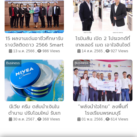
15 ผลงานเด่นอาชีวศึกษารับ
โรบินสัน เปิด 2 โปรเจกต์ที่
รางวัลติดดาว 2566 Smart
เทลเลอร์ เมด เอาใจอินไซด์
Invention & Innovation
ครอบครัวนักช้อปทั่วไทย
13 ม.ค. 2566 ,
986 Views
14 ส.ค. 2565 ,
927 Views
ภาคตะวันออกเฉียงเหนือ
Business
Business
นีเวีย ครีม ตลับน้ำเงินใน
“พลังน้ำใจไทย” ลงพื้นที่
ตำนาน ปรับโฉมใหม่ รับเท
โรงเรียนพรหมบุรี
รนด์รักษ์โลก พร้อมการดูแล
รัชดาภิเษก จังหวัดสิงห์บุรี
30 ต.ค. 2567 ,
368 Views
01 พ.ย. 2566 ,
614 Views
ผิวที่ทุกคนวางใจ
ส่งมอบเงินสนับสนุนซ่อมแซม
และอาคารสาธารณูปโภค