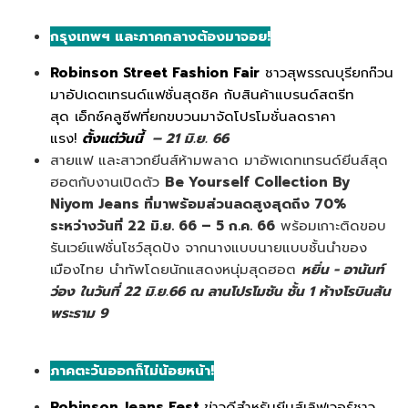
กรุงเทพฯ และภาคกลางต้องมาจอย!
Robinson Street Fashion Fair
ชาวสุพรรณบุรียกก๊วน
มาอัปเดตเทรนด์แฟชั่นสุดชิค กับสินค้าแบรนด์สตรีท
สุด เอ็กซ์คลูซีฟที่ยกขบวนมาจัดโปรโมชั่นลดราคา
แรง!
ตั้งแต่วันนี้
– 21 มิ.ย. 66
สายแฟ และสาวกยีนส์ห้ามพลาด มาอัพเดทเทรนด์ยีนส์สุด
ฮอตกับงานเปิดตัว
Be Yourself Collection By
Niyom Jeans
ที่มาพร้อมส่วนลดสูงสุดถึง 70%
ระหว่างวันที่ 22 มิ.ย. 66 – 5 ก.ค. 66
พร้อมเกาะติดขอบ
รันเวย์แฟชั่นโชว์สุดปัง จากนางแบบนายแบบชั้นนำของ
เมืองไทย นำทัพโดยนักแสดงหนุ่มสุดฮอต
หยิ่น - อานันท์
ว่อง
ในวันที่ 22 มิ.ย.66 ณ ลานโปรโมชัน ชั้น 1 ห้างโรบินสัน
พระราม 9
ภาคตะวันออกก็ไม่น้อยหน้า!
Robinson Jeans Fest
ข่าวดีสำหรับยีนส์เลิฟเวอร์ชาว