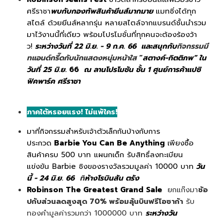
ศรีราชา
พบกับกองทัพสินค้ายีนส์มากมาย
แมทชิ่งได้ทุก
สไตล์ ด้วยยีนส์หลากรุ่น หลายสไตล์จากแบรนด์ชั้นนำรวม
มาไว้งานนี้ที่เดียว พร้อมโปรโมชั่นที่ทุกคนจะต้องร้องว้า
ว!
ระหว่างวันที่ 22 มิ.ย. - 9 ก.ค. 66 และสนุกกับ
กิจกรรมมี
ทแอนด์กรี๊ดกับนักแสดงหนุ่มหน้าใส
“
สตางค์-กิตติภพ” ใน
วันที่ 25 มิ.ย.
66
ณ ลานโปรโมชัน ชั้น 1 ศูนย์การค้าแปซิ
ฟิคพาร์ค ศรีราชา
ภาคใต้หรอยแรง! ไม่แพ้ใคร!
มาที่กิจกรรมสำหรับเจ้าตัวเล็กกันบ้างกับการ
ประกวด
Barbie You Can Be Anything
เพียงซื้อ
สินค้าครบ 500 บาท แผนกเด็ก รับสิทธิ์ลงทะเบียน
แข่งขัน Barbie ชิงของรางวัลรวมมูลค่า 10000 บาท
วัน
นี้ - 24 มิ.ย. 66
ที่
ห้างโรบินสัน ตรัง
Robinson The Greatest Grand Sale
ยกแก๊งมา
ช้อ
ปกับส่วนลดสูงสุด 70% พร้อมลุ้นบินฟรีโอซาก้า
รับ
ทองคำมูลค่ารวมกว่า 1000000 บาท
ระหว่างวัน