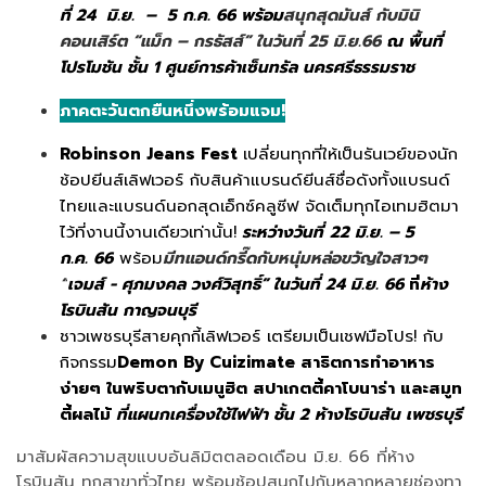
ที่ 24 มิ.ย. – 5 ก.ค. 66 พร้อม
สนุกสุดมันส์ กับมินิ
คอนเสิร์ต “แม็ก – กรธัสส์” ในวันที่ 25 มิ.ย.66
ณ พื้นที่
โปรโมชัน ชั้น 1 ศูนย์การค้าเซ็นทรัล นครศรีธรรมราช
ภาคตะวันตกยืนหนึ่งพร้อมแจม!
Robinson Jeans Fest
เปลี่ยนทุกที่ให้เป็นรันเวย์ของนัก
ช้อปยีนส์เลิฟเวอร์ กับสินค้าแบรนด์ยีนส์ชื่อดังทั้งแบรนด์
ไทยและแบรนด์นอกสุดเอ็กซ์คลูซีฟ จัดเต็มทุกไอเทมฮิตมา
ไว้ที่งานนี้งานเดียวเท่านั้น!
ระหว่างวันที่
22 มิ.ย. – 5
ก.ค. 66
พร้อม
มีทแอนด์กรี๊ดกับหนุ่มหล่อขวัญใจสาวๆ
“
เจมส์ - ศุภมงคล วงศ์วิสุทธิ์”
ในวันที่ 24 มิ.ย. 66
ที่
ห้าง
โรบินสัน กาญจนบุรี
ชาวเพชรบุรีสายคุกกี้เลิฟเวอร์ เตรียมเป็นเชฟมือโปร! กับ
กิจกรรม
Demon By Cuizimate สาธิตการทำอาหาร
ง่ายๆ ในพริบตากับเมนูฮิต สปาเกตตี้คาโบนาร่า และสมูท
ตี้ผลไม้
ที่แผนกเครื่องใช้ไฟฟ้า ชั้น 2 ห้างโรบินสัน เพชรบุรี
มาสัมผัสความสุขแบบอันลิมิตตลอดเดือน มิ.ย. 66 ที่ห้าง
โรบินสัน ทุกสาขาทั่วไทย พร้อมช้อปสนุกไปกับหลากหลายช่องทา