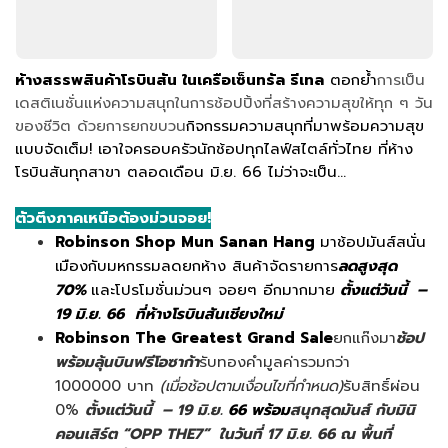
ห้างสรรพสินค้าโรบินสัน ในเครือเซ็นทรัล รีเทล
ตอกย้ำ
การเป็น
เดสติเนชั่นแห่งความสนุกในการช้อปปิ้งที่สร้างความสุขให้ทุก ๆ วัน
ของชีวิต ด้วยการยกขบวน
กิจกรรมความสนุกที่มาพร้อมความสุข
แบบจัดเต็ม! เอาใจครอบครัวนักช้อปทุกไลฟ์สไตล์ทั่วไทย ที่ห้าง
โรบินสันทุกสาขา ตลอดเดือน มิ.ย. 66 ไม่ว่าจะเป็น…
ตัวตึงภาคเหนือต้องม่วนจอย!
Robinson Shop Mun Sanan Hang
มาช้อปมันส์สนั่น
เมืองกับมหกรรมลดยกห้าง สินค้าจัดรายการ
ลดสูงสุด
70%
และโปรโมชั่นม่วนๆ จอยๆ อีกมากมาย
ตั้งแต่วันนี้ –
19 มิ.ย. 66
ที่ห้างโรบินสันเชียงใหม่
Robinson The Greatest Grand Sale
ยกแก๊งมา
ช้อป
พร้อมลุ้นบินฟรีโอซาก้า
รับทองคำมูลค่ารวมกว่า
1000000 บาท
(เมื่อช้อปตามเงื่อนไขที่กำหนด)
รับสิทธิ์ผ่อน
0%
ตั้งแต่วันนี้ – 19 มิ.ย.
66
พร้อม
สนุกสุดมันส์ กับมินิ
คอนเสิร์ต “OPP THE7” ในวันที่ 17 มิ.ย. 66 ณ พื้นที่