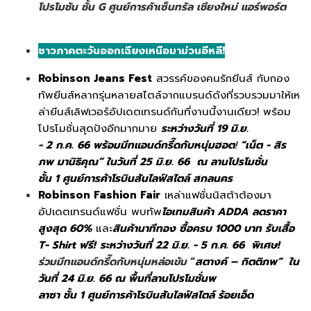
โปรโมชัน ชั้น G ศูนย์การค้าเซ็นทรัล เชียงใหม่ แอร์พอร์ต
ชาวภาคตะวันออกเฉียงเหนือมาม่วนอีหลี!
Robinson Jeans Fest
สวรรค์ของคนรักยีนส์ กับกอง
ทัพยีนส์หลากรุ่นหลายสไตล์จากแบรนด์ดังที่รวบรวมมาให้เห
ล่ายีนส์เลิฟเวอร์อัปเดตเทรนด์กันที่งานนี้งานเดียว! พร้อม
โปรโมชั่นสุดปังอีกมากมาย
ระหว่างวันที่ 19 มิ.ย.
- 2 ก.ค. 66 พร้อมมีทแอนด์กรี๊ดกับหนุ่มฮอต
!
“เน็ต - สิร
ภพ มานิธิคุณ” ในวันที่ 25 มิ.ย. 66 ณ ลานโปรโมชั่น
ชั้น 1 ศูนย์การค้าโรบินสันไลฟ์สไตล์ สกลนคร
Robinson Fashion Fair
เหล่าแฟชั่นนิสต้าต้องมา
อัปเดตเทรนด์แฟชั่น พบทัพ
ไอเทมสินค้า ADDA ลดราคา
สูงสุด 60%
และ
สินค้านาทีทอง ซื้อครบ 1000 บาท รับเสื้อ
T- Shirt ฟรี!
ระหว่างวันที่ 22 มิ.ย. - 5 ก.ค. 66 พิเศษ!
ร่วมมีทแอนด์กรี๊ดกับหนุ่มหล่อเข้ม
“
สตางค์ – กิตติภพ” ใน
วันที่ 24 มิ.ย. 66 ณ พื้นที่ลานโปรโมชั่นพ
ลาซา ชั้น 1 ศูนย์การค้าโรบินสันไลฟ์สไตล์ ร้อยเอ็ด