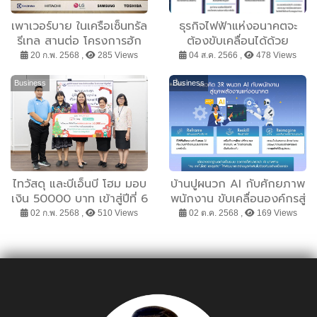
เพาเวอร์บาย ในเครือเซ็นทรัล
ธุรกิจไฟฟ้าแห่งอนาคตจะ
รีเทล สานต่อ โครงการฮัก
ต้องขับเคลื่อนได้ด้วย
โลก เดินหน้าสู่ความยั่งยืน
เทคโนโลยีดิจิทัล BPP พร้อม
20 ก.พ. 2568 ,
285 Views
04 ส.ค. 2566 ,
478 Views
ชวนคนไทยหัวใจสีเขียวช้อป
ก้าวทันตลาดเสรีในสหรัฐฯ
สินค้ารักษ์โลก
สอดรับเทรนด์พลังงานโลก
Business
Business
ไทวัสดุ และบีเอ็นบี โฮม มอบ
บ้านปูผนวก AI กับศักยภาพ
เงิน 50000 บาท เข้าสู่ปีที่ 6
พนักงาน ขับเคลื่อนองค์กรสู่
สนับสนุนมูลนิธิช่วยคน
อนาคต
02 ก.พ. 2568 ,
510 Views
02 ต.ค. 2568 ,
169 Views
ตาบอดแห่งประเทศไทย ใน
พระบรมราชินูปถัมภ์ จากการ
จำหน่ายต้นคริสต์มาส สร้าง
โอกาสและยกระดับคุณภาพ
ชีวิตผู้พิการทางสายตา