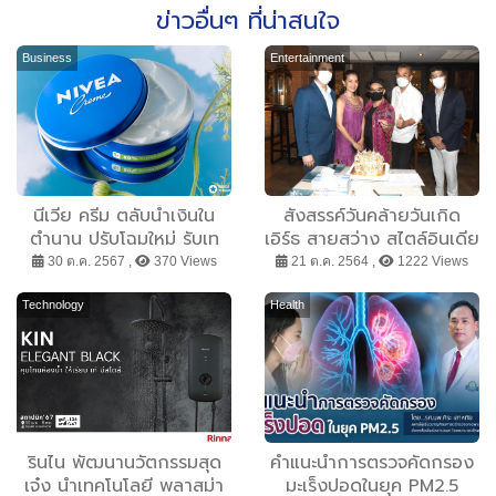
ข่าวอื่นๆ ที่น่าสนใจ
Business
Entertainment
นีเวีย ครีม ตลับน้ำเงินใน
สังสรรค์วันคล้ายวันเกิด
ตำนาน ปรับโฉมใหม่ รับเท
เอิร์ธ สายสว่าง สไตล์อินเดีย
รนด์รักษ์โลก พร้อมการดูแล
30 ต.ค. 2567 ,
370 Views
21 ต.ค. 2564 ,
1222 Views
ผิวที่ทุกคนวางใจ
Technology
Health
รินไน พัฒนานวัตกรรมสุด
คำแนะนำการตรวจคัดกรอง
เจ๋ง นำเทคโนโลยี พลาสม่า
มะเร็งปอดในยุค PM2.5