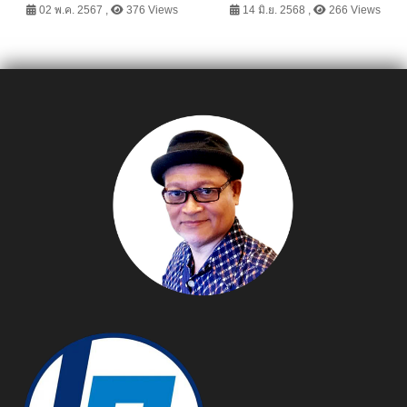
ใส่เครื่องดูดควัน จับได้ทั้ง
02 พ.ค. 2567 ,
376 Views
14 มิ.ย. 2568 ,
266 Views
กลิ่น เชื้อแบคทีเรีย ไวรัสและ
ฝุ่น PM2.5 พร้อมตอกย้ำ
เทคโนโลยีด้านความ
ปลอดภัย Si Sensor ในเตา
แก๊ส คาดยอดขายปีนี้ 1000
ล้านบาท