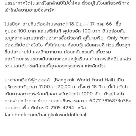
บรรยากาศไดโนเสาร์โลกล้านปีไม่ซ้ำใคร ตั้งอยู่ในโซนเที่ยวฟรีทาง
เข้าใหม่สยามอะเมซิ่งพาร์ค
โปรปังๆ สายกินต้องห้ามพลาด!! 18 มิ.ย. – 17 ก.ค. 66 ซื้อ
คูปอง 100 บาท แถมฟรีทันที คูปองอีก 100 บาท อิ่มอร่อยกับ
เมนูหลากหลายจากร้านอาหารชื่อดังอาทิ สุกี้นายพัน Only Yum
ฮ่องเต้เป็ดย่างไฮโซ คั่วไก่สยาม กุ้งอบวุ้นเส้นเศรษฐี ก๋วยเตี๋ยวลูก
ชิ้นปลานายใบ้ และอีกมากมาย ก่อนกลับชวนกันเที่ยวชม
สถาปัตยกรรมของเมืองบางกอกยุครุ่งเรือง ถ่ายภาพเช็คอินแหล่ง
รวมแลนด์มาร์คที่สวยที่สุดของกรุงเทพฯ เก๋ๆอีกด้วย
บางกอกเวิลด์ฟู้ดฮอลล์ (Bangkok World Food Hall) เปิด
บริการทุกวันเวลา 11.00 น.-20.00 น. ตั้งแต่ 18 มิ.ย. นี้เป็นต้นไป
เดินทางสะดวกพร้อมที่จอดรถในร่มกว่า 1000 คัน มีรถประจำ
ทางผ่านหน้าทางเข้าสยามอะเมซิ่งพาร์คสาย 607117816873ก36ก
สอบถามเพิ่มเติมโทร.0-2105-4294 หรือ
facebook.com/bangkokworldofficial