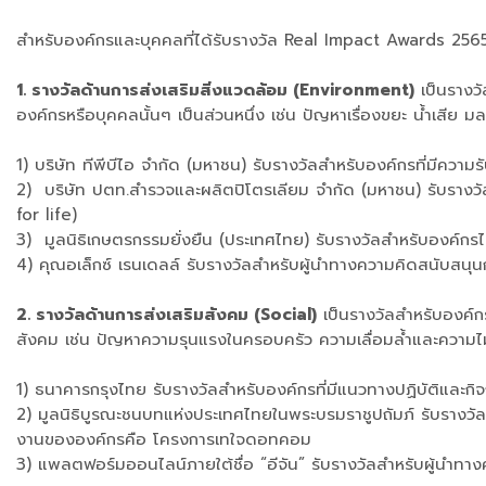
สำหรับองค์กรและบุคคลที่ได้รับรางวัล Real Impact Awards 25
1. รางวัลด้านการส่งเสริมสิ่งแวดล้อม (Environment)
เป็นรางวั
องค์กรหรือบุคคลนั้นๆ เป็นส่วนหนึ่ง เช่น ปัญหาเรื่องขยะ น้ำเสีย 
1) บริษัท ทีพีบีไอ จำกัด (มหาชน) รับรางวัลสำหรับองค์กรที่ม
2) บริษัท ปตท.สำรวจและผลิตปิโตรเลียม จำกัด (มหาชน) รับรางวั
for life)
3) มูลนิธิเกษตรกรรมยั่งยืน (ประเทศไทย) รับรางวัลสำหรับองค์ก
4) คุณอเล็กซ์ เรนเดลล์ รับรางวัลสำหรับผู้นำทางความคิดสนับสนุ
2. รางวัลด้านการส่งเสริมสังคม (Social)
เป็นรางวัลสำหรับองค์ก
สังคม เช่น ปัญหาความรุนแรงในครอบครัว ความเลื่อมล้ำและความไม่เ
1) ธนาคารกรุงไทย รับรางวัลสำหรับองค์กรที่มีแนวทางปฏิบัติและ
2) มูลนิธิบูรณะชนบทแห่งประเทศไทยในพระบรมราชูปถัมภ์ รับรางว
งานขององค์กรคือ โครงการเทใจดอทคอม
3) แพลตฟอร์มออนไลน์ภายใต้ชื่อ “อีจัน” รับรางวัลสำหรับผู้นำทา