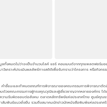
ูลทั้งหมดไม่ว่าจะเป็นจำนวนไลค์ แชร์ คอมเมนต์จากทุกแพลตฟอร์มออน
วิเคราะห์ประเมินผลลัพธ์ทางสถิติเพื่อรับทราบว่าโครงการ หรือกิจกรร
ุลยพินิจ คำชี้แนะและกำหนดเกณฑ์การพิจารณาของคณะกรรมการพิจารณาต
้วยคณะกรรมการผู้ทรงคุณวุฒิและผู้เชี่ยวชาญจากหลายองค์กร ได้แก่ 
และความรับผิดชอบต่อสังคม ตลาดหลักทรัพย์แห่งประเทศไทย ศูนย์คุณธ
สัมพันธ์แนวยั่งยืน รวมถึงสมาคมนักข่าวนักหนังสือพิมพ์แห่งประเทศ