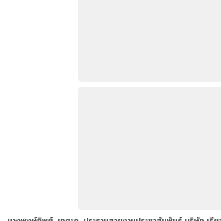
นางพงษ์ทิพย์ เทศะภู ประธานสายงานประชาสัมพันธ์ บริษัท เรีย