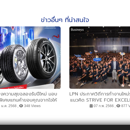
ข่าวอื่นๆ ที่น่าสนใจ
Business
่งความสุขฉลองรับปีใหม่ มอบ
LPN ประกาศวิถีการทำงานใหม่ร
ดพิเศษแทนคำขอบคุณจากใจให้
แนวคิด STRIVE FOR EXCELLE
่เปลี่ยนยางใหม่ บริดจสโตนลดให้
สู่ความเป็นเลิศในทุกมิติ พ
 ม.ค. 2568 ,
348 Views
07 ก.พ. 2566 ,
877 
ทันที!”
ประสบการณ์ที่ดีที่สุดให้กับ