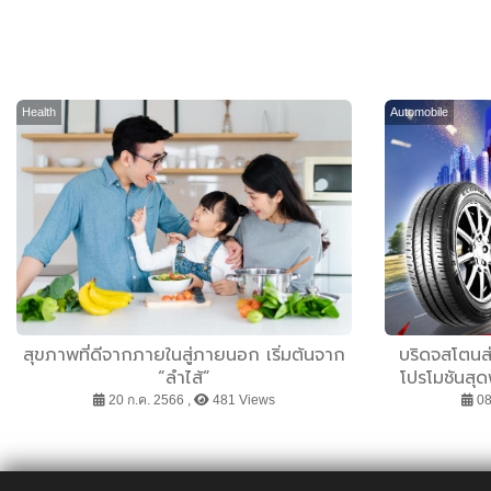
Health
Automobile
สุขภาพที่ดีจากภายในสู่ภายนอก เริ่มต้นจาก
บริดจสโตนส
“ลำไส้”
โปรโมชันสุ
ลูกค้า “ปีใหม
20 ก.ค. 2566 ,
481 Views
08