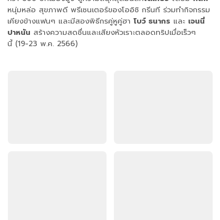
หนุ่มหล่อ สุขภาพดี พรีเซนเตอร์ของโออิชิ กรีนที ร่วมทำกิจกรรม
เคียงข้างแฟนๆ และมีสองพิธีกรคู่หูคู่ฮา
โบว์ ธนากร
และ
เจนนี่
ปาหนัน
สร้างความสดชื่นและเสียงหัวเราะตลอดทริปเมื่อเร็วๆ
นี้ (19-23 พ.ค. 2566)