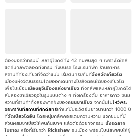
ต้องบอกว่าทริปนี้ เหล่าผู้โชคดีทั้ง 42 คนฟินสุด ๆ เพราะได้ใกล้
ชิดกับกลัฟตลอดทั้งทริป ทั้งบนรถ โรงแรมที่พัก ร้านอาหาร
สถานที่ท่องเที่ยวที่จัดว่าแน่น เริ่มต้นทริปกันที่
จังหวัดเกียวโต
เมืองแห่งวัฒนธรรมโดยออกเดินทางไปยังตอนใต้ของเกียวโต
เพื่อไปเยือน
เมืองอุจิเมืองแห่งชาเขียว
ทั้งกลัฟและเหล่าผู้โชคดีได้
ลิ้มลองชาเขียวอุจิในรูปแบบต่าง ๆ ทั้งเครื่องดื่ม อาหารคาว ขนม
หวานที่ร้านค้าทั้งสองฟากฝั่งของ
ถนนชาเขียว
จากนั้นไป
ไหว้พระ
ขอพรกันที่สถานที่ศักดิ์สิทธิ์
เก่าแก่มีประวัติอันยาวนานกว่า 1000 ปี
ที่
วัดเบียวโดอิน
โดยหนุ่มกลัฟคอยเติมความหวาน แจกขนมที่มี
ส่วนผสมชาเขียวให้ฟินกันเบาๆ แล้วต่อด้วยกิจกรรม
นั่งรถลาก
โบราณ
หรือที่เรียกว่า
Rickshaw
ชมเมือง พร้อมโบนัสพิเศษให้ผู้