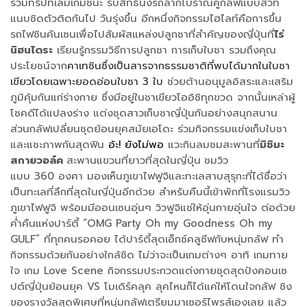
ร่วมทริปที่เล่มเกมชนะ รับสิทธิ์นั่งรถลากโบราณคู่กลัฟแบบสวีท
แนบชิดตัวติดกันไป วันรุ่งขึ้น อีกหนึ่งกิจกรรมไฮไลท์คือการขึ้น
รถไฟชินคันเซนเพื่อไปสัมผัสแหล่งปลูกชาที่สำคัญของญี่ปุ่นที่
ไร่
นิฮนไดระ
เรียนรู้กรรมวิธีการปลูกชา การเก็บใบชา รวมถึงคุณ
ประโยชน์จาก
คาเทชินซึ่งเป็นสารจากธรรมชาติที่พบได้มากในใบชา
เขียวโดยเฉพาะยอดอ่อนใบชา 3 ใบ
ช่วยต้านอนุมูลอิสระและเสริม
ภูมิคุ้มกันแก่ร่างกาย ซึ่งมีอยู่ในชาเขียวโออิชิทุกขวด จากนั้นเหล่าผู้
โชคดีได้แปลงร่าง แต่งชุดสาวเก็บชาญี่ปุ่นกันอย่างสนุกสนาน
ส่วนกลัฟเปลี่ยนชุดย้อนยุคสมัยเอโดะ ร่วมกิจกรรมแข่งเก็บใบชา
และแชะภาพกันสุดฟิน
อ้ะ! ยังไม่พอ
แวะกินลมชมสะพานที่
มิชิมะ
สกายวอล์ค
สะพานแขวนที่ยาวที่สุดในญี่ปุ่น
ชมวิว
แบบ 360 องศา มองเห็นภูเขาไฟฟูจิและทะเลสาบสุรุกะที่ได้ชื่อว่า
เป็นทะเลที่ลึกที่สุดในญี่ปุ่นอีกด้วย สำหรับคืนนี้เข้าพักที่โรงแรมวิว
ภูเขาไฟฟูจิ พร้อมมีออนเซนอุ่นๆ วิวฟูจิแช่ให้อุ่นกายอุ่นใจ ต่อด้วย
ค่ำคืนแห่งปาร์ตี้ “OMG Party Oh my Goodness Oh my
GULF” ที่ทุกคนรอคอย ได้ปาร์ตี้สุดเอ็กซ์คลูซีฟกับหนุ่มกลัฟ ทำ
กิจกรรมด้วยกันอย่างใกล้ชิด ไม่ว่าจะเป็นเกมต่างๆ อาทิ เกมทาย
ใจ เกม Love Scene กิจกรรมประกวดแต่งกายชุดสุดปังคอนเซ
ปต์ญี่ปุ่นย้อนยุค VS โมเดิร์คลุค ลุคไหนก็ได้แค่ให้โดนใจกลัฟ ชิง
ของรางวัลสุดพิเศษที่หนุ่มกลัฟเตรียมมาเซอร์ไพรส์เองเลย แล้ว