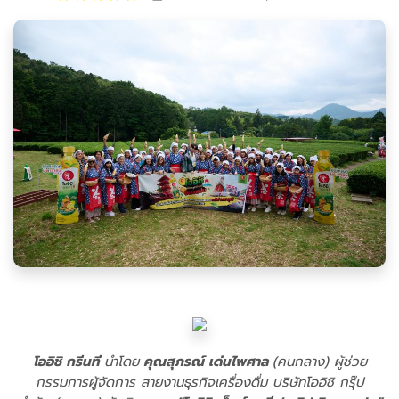
โออิชิ กรีนที
นำโดย
คุณสุภรณ์ เด่นไพศาล
(คนกลาง)
ผู้ช่วย
กรรมการผู้จัดการ สายงานธุรกิจเครื่องดื่ม บริษัทโออิชิ กรุ๊ป