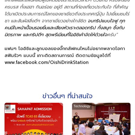
ให้กลัฟและแฟนคลับผู้โชคดีของเราได้ใช้เวลาดีๆ ด้วยกัน ครบเครื่อง
ครบรส ทั้งเฮฮา กินอร่อย อยู่ดี สถานที่ท่องเที่ยวประทับใจ ที่สำคัญ
ได้มาเปิดประสบการณ์โลกของชาเขียวถึงประเทศญี่ปุ่น ไปเยี่ยมชมไร่
ชา
และสัมผัสสิ่งดีๆ จากชาเขียวอย่างใกล้ชิด
จบทริปแบบใจฟู ทุก
คนมีใบหน้าเปื้อนรอยยิ้มและเสียงหัวเราะตลอดทริป ทั้งสนุก ซึ้งกับ
มิตรภาพ และทริปดีๆ สุดพรีเมียมที่โออิชิเค้าจัดให้ด้วยใจ
ครับ”
แฟนๆ โออิชิและลูกบอลของบิ๊กกลัฟคนไหนไม่อยากพลาดโอกา
สฟินรัวๆ แบบนี้ เกาะติดสถานการณ์ ติดตามข้อมูลได้ที่
www.facebook.com/OishiDrinkStation
ข่าวอื่นๆ ที่น่าสนใจ
IT
Technology