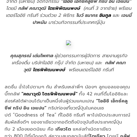
จำกัด (มหาชน) จัดกิจกรรม
“โออิชิ เอ็กซ์คลูซีฟ ทริป อิน เจแปน”
โดยมี
กลัฟ คณาวุฒิ
ไตรพิพัฒนพงษ์
(คนที่ 3 จากซ้าย) พรีเซน
เตอร์โออิชิ กรีนที ร่วมด้วย 2 พิธีกร
โบว์ ธนากร
ชินกูล
และ
เจนนี่
ปาหนัน
มาร่วมกิจกรรมที่ประเทศญี่ปุ่น
คุณสุภรณ์ เด่นไพศาล
ผู้ช่วยกรรมการผู้จัดการ สายงานธุรกิจ
เครื่องดื่ม บริษัทโออิชิ กรุ๊ป จำกัด (มหาชน) และ
กลัฟ คณา
วุฒิ
ไตรพิพัฒนพงษ์
พรีเซนเตอร์โออิชิ กรีนที
สดชื่น ฉ่ำใจไปตามๆ กัน สำหรับเหล่าพี่ๆ น้องๆ ลูกบอลของคุณ
บิ๊กกลัฟ
"คณาวุฒิ ไตรพิพัฒนพงษ์"
ทั้ง 42 คนที่ดื่มโออิชิและ
ส่งรหัสใต้ฝาจนได้มาเป็นหนึ่งในผู้ร่วมแคมเปญ
“โออิชิ เอ็กซ์คลู
ซีฟ ทริป อิน เจแปน”
ทริปท่องเที่ยวญี่ปุ่นในคอนเซ
ปต์ “Goodness of Tea” ที่โออิชิ กรีนที พาไปเปิดประสบการณ์
สัมผัสสิ่งดีๆ ของชาเขียวจากอดีตถึงปัจจุบันถึงประเทศญี่ปุ่น
กับ 2 เมืองยอดนิยม คือ
เกียวโต
แหล่งกำเนิดชาเขียว
กว่า 800 ปีที่เมืองอูจิ สู่ความสนุกสุดมันส์ที่
โตเกียว
โดยมี
กลัฟ