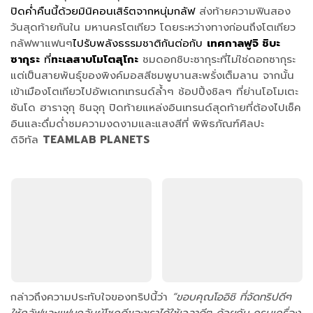
ปิดค่ำคืนนี้ด้วยมินิคอนเสิร์ตจากหนุ่มกลัฟ
ส่งท้ายความฟินสอง
วันสุดท้ายกันใน มหานครโตเกียว โดยระหว่างทางก่อนถึงโตเกียว
กลัฟพาแฟนๆ
ไปรับพลังธรรมชาติกันต่อกับ
เทศกาลฟูจิ ชิบะ
ซากุระ
ที่
ทะเลสาบโมโตสุโกะ
ชมดอกชิบะซากุระที่ไม่ใช่ดอกซากุระ
แต่เป็นสายพันธุ์ของพิงค์มอสสีชมพูบานสะพรั่งเต็มลาน จากนั้น
เข้าเมืองโตเกียวไปอัพเดทเทรนด์ล้ำๆ ช้อปปิ้งชิลๆ ที่ย่านโอโมเตะ
ซันโด ฮาราจุกุ ชินจุกุ ปิดท้ายแหล่งอินเทรนด์สุดท้ายที่ต้องไปเช็ค
อินและดื่มด่ำชมความงดงามและแสงสีที่
พิพิธภัณฑ์ศิลปะ
ดิจิทัล
TEAMLAB PLANETS
กล่าวถึงความประทับใจของทริปนี้ว่า
“ขอบคุณโออิชิ ที่จัดทริปดีๆ