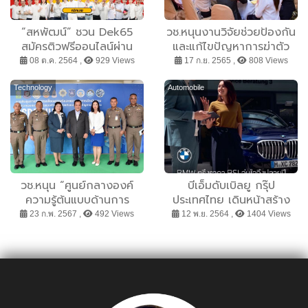
“สหพัฒน์” ชวน Dek65
วช.หนุนงานวิจัยช่วยป้องกัน
สมัครติวฟรีออนไลน์ผ่าน
และแก้ไขปัญหาการฆ่าตัว
เว็บไซต์ Sahapat
ตาย ขยายผลโมเดลต้นแบบ
08 ต.ค. 2564 ,
929 Views
17 ก.ย. 2565 ,
808 Views
Admission กับ โครงการ
25 จังหวัด เสริมภูมิคุ้มกันให้
“สหพัฒน์แอดมิชชั่น” ครั้งที่
สังคม
Technology
Automobile
24 ดีเดย์เริ่มติว 11-16 ต.ค.นี้
วช.หนุน “ศูนย์กลางองค์
บีเอ็มดับเบิลยู กรุ๊ป
ความรู้ต้นแบบด้านการ
ประเทศไทย เดินหน้าสร้าง
ป้องกันและแก้ไขปัญหายา
ความอุ่นใจให้กับลูกค้า พร้อม
23 ก.พ. 2567 ,
492 Views
12 พ.ย. 2564 ,
1404 Views
เสพติด โรงเรียนนายร้อย
ส่งมอบบริการพิเศษเหนือ
ตำรวจ” บูรณาการความรู้
ระดับ ด้วยโปรแกรมบำรุง
และเครือข่ายการทำงาน
รักษา BSI และ MSI ที่คัดสรร
ด้วยวิจัยและนวตกรรม
มาโดยเฉพาะ