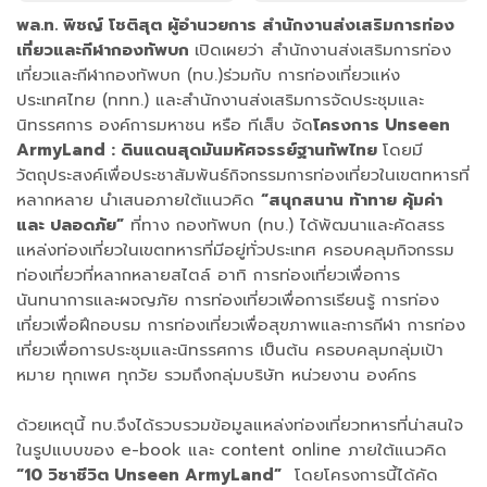
พล.ท. พิชญ์ โชติสุต ผู้อำนวยการ สำนักงานส่งเสริมการท่อง
เที่ยวและกีฬากองทัพบก
เปิดเผยว่า สำนักงานส่งเสริมการท่อง
เที่ยวและกีฬากองทัพบก (ทบ.)​ร่วมกับ การท่องเที่ยวแห่ง
ประเทศไทย (ททท.) และสำนักงานส่งเสริมการจัดประชุมและ
นิทรรศการ องค์การมหาชน หรือ ทีเส็บ​ จัด
โครงการ Unseen
ArmyLand : ดินแดนสุดมันมหัศจรรย์ฐานทัพไทย
โดยมี
วัตถุประสงค์เพื่อประชาสัมพันธ์กิจกรรมการท่องเที่ยวในเขตทหารที่
หลากหลาย นำเสนอภายใต้แนวคิด
“สนุกสนาน ท้าทาย คุ้มค่า
และ ปลอดภัย”
ที่ทาง กองทัพบก (ทบ.) ได้พัฒนาและคัดสรร
แหล่งท่องเที่ยวในเขตทหารที่มีอยู่ทั่วประเทศ ครอบคลุมกิจกรรม
ท่องเที่ยวที่หลากหลายสไตล์ อาทิ การท่องเที่ยวเพื่อการ
นันทนาการและผจญภัย การท่องเที่ยวเพื่อการเรียนรู้ การท่อง
เที่ยวเพื่อฝึกอบรม การท่องเที่ยวเพื่อสุขภาพและการกีฬา การท่อง
เที่ยวเพื่อการประชุมและนิทรรศการ เป็นต้น ครอบคลุมกลุ่มเป้า
หมาย ทุกเพศ ทุกวัย รวมถึงกลุ่มบริษัท หน่วยงาน องค์กร
ด้วยเหตุนี้ ทบ.จึงได้รวบรวมข้อมูลแหล่งท่องเที่ยวทหารที่น่าสนใจ
ในรูปแบบของ e-book และ content online ภายใต้แนวคิด
“10 วิชาชีวิต Unseen ArmyLand”
โดยโครงการนี้ได้คัด