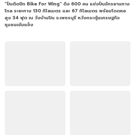
“ปั่นติดปีก Bike For Wing” ดึง 600 คน แข่งปั่นจักรยานทาง
ไกล ระยะทาง 130 กิโลเมตร และ 67 กิโลเมตร พร้อมโดดหอ
สูง 34 ฟุต ณ วังบ้านปืน จ.เพชรบุรี หวังกระตุ้นเศรษฐกิจ
ชุมชนเข้มแข็ง