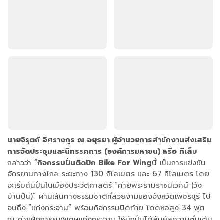
นายจิรุตถ์ อิศรางกูร ณ อยุธยา ผู้อำนวยการสำนักงานส่งเสริม
การจัดประชุมและนิทรรศการ (องค์การมหาชน) หรือ ทีเส็บ
กล่าวว่า “
กิจกรรมปั่นติดปีก Bike For Wing
นี้ เป็นการแข่งขัน
จักรยานทางไกล ระยะทาง 130 กิโลเมตร และ 67 กิโลเมตร โดย
จะเริ่มต้นปั่นในเมืองประวัติศาสตร์ “ค่ายพระรามราชนิเวศน์ (วัง
บ้านปืน)” ผ่านเส้นทางธรรมชาติที่สวยงามของจังหวัดเพชรบุรี ไป
จนถึง “แก่งกระจาน” พร้อมกิจกรรมปิดท้าย โดดหอสูง 34 ฟุต
ณ ค่ายฝึกการรบพิเศษแก่งกระจาน ให้นักปั่นได้สัมผัสความตื่นเต้น