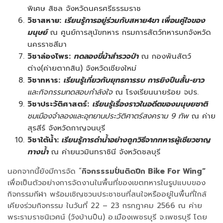
พิเศษ สิชล จังหวัดนครศรีธรรมราช
วิชาสหาย:
เรียนรู้การอยู่ร่วมกับสหาย4ขา เพื่อนคู่ใจของ
มนุษย์
ณ ศูนย์การสุนัขทหาร กรมการสัตว์ทหารบกจังหวัด
นครราชสีมา
วิชาล่องไพร:
ทดลองขี่ม้าสำรวจป่า
ณ กองพันสัตว์
ต่าง(ค่ายตากสิน) จังหวัดเชียงใหม่
วิชาทหาร:
เรียนรู้เกี่ยวกับยุทธการรบ การยิงปืนสั้น-ยาว
และกิจกรรมทดสอบกำลังใจ
ณ โรงเรียนนายร้อย จปร.
วิชาประวัติศาสตร์:
เรียนรู้เรื่องราวในอดีตของมนุษยชาติ
ชมเมืองจำลองและอุทยานประวัติศาตร์สงคราม 9 ทัพ
ณ ค่าย
สุรสีร์ จังหวัดกาญจนบุรี
วิชาใต้น้ำ:
เรียนรู้การดำน้ำอย่างถูกวิธีจากทหารผู้เชียวชาญ
ทางน้ำ
ณ ค่ายนวมินทราชินี จังหวัดชลบุรี
นอกจากนี้ยังมีการจัด “
กิจกรรรมปั่นติดปีก Bike For Wing”
เพื่อเป็นตัวอย่างการจัดงานในพื้นที่ของเขตทหารในรูปแบบของ
กิจกรรมกีฬา พร้อมเชิญชวนประชาชนที่สนใจหรืออยู่ในพื้นที่ใกล้
เคียงร่วมกิจกรรม ในวันที่ 22 – 23 กรกฎาคม 2566 ณ ค่าย
พระรามราชนิเวศน์ (วังบ้านปืน) อ.เมืองเพชรบุรี จ.เพชรบุรี โดย