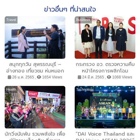
ข่าวอื่นๆ ที่น่าสนใจ
Travel
Business
สนุกทุกวัน สุพรรณบุรี –
กระทรวง อว. ตรวจความคืบ
อ่างทอง เที่ยวชม ห่มหมอก
หน้าโครงการพลิกโฉม
กอดหนาว ดูดาว @ ยอด
มหาวิทยาลัย มหาวิทยาลัย
26 ม.ค. 2565 ,
1654 Views
24 มี.ค. 2565 ,
1068 Views
เขาเทวดา ณ อุทยานแห่ง
แม่ฟ้าหลวง ผลความคืบหน้า
ชาติพุเตย อำเภอด่านช้าง
ไปกว่า 90 เปอร์เซ็นต์ ภาย
Health
Technology
จังหวัดสุพรรณบุรี
ใต้กลุ่มการพัฒนา Global
and Frontier Research
นักวิ่งนับพัน รวมพลังใจ เพื่อ
”DAI Voice Thailand และ