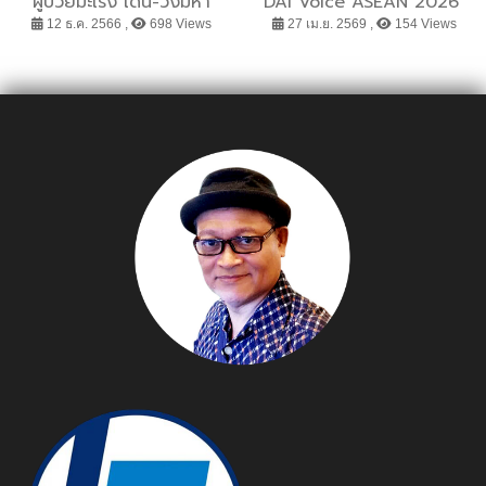
ผู้ป่วยมะเร็ง เดิน-วิ่งมหา
DAI Voice ASEAN 2026”
กุศล นครธนมินิมาราธอน
ประสบความสำเร็จ ช่วยขับ
12 ธ.ค. 2566 ,
698 Views
27 เม.ย. 2569 ,
154 Views
ครั้งที่ 13 “วิ่งด้วยความรัก
เคลื่อนศิลปวัฒนธรรมด้านอ
เพื่อผู้ป่วยมะเร็ง”
นาชีดและดนตรีกวีศิลป์