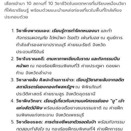
เลือกเข้ามา 10 สถานที่ 10 วิชาชีวิตในเขตทหารที่เปรียบเหมือนวิชา
ที่ให้เราเรียนรู้ พร้อมด้วยแนะนำแหล่งท่องเที่ยวในพื้นที่ใกล้เคียง
ประกอบด้วย
วิชาพึ่งพาตนเอง:
เรียนรู้การทำโคกหนองนา
และทำ
กิจกรรมผจญภัย ไต่หน้าผา โรยตัว เพ้นท์บอล
ณ ศูนย์การ
กำลังสำรองสาขาปราณบุรี ค่ายธนะรัชต์ จังหวัด
ประจวบคีรีขันธ์
วิชาโบราณคดี:
ตามหาภาพเขียนโบราณ และกิจกรรมปีน
หน้าผา
ณ กองร้อยฝึกรบพิเศษที่3 ค่ายประตูผา ดอยผา
ก้าน จังหวัดลำปาง
วิชาสายลับ ศิลปะด้านการข่าว:
เรียนรู้วิชาสายลับจากอดีต
สถานีเรดาร์ของกองทัพสหรัฐฯ
ณ พิพิธภัณฑ์
ประวัติศาสตร์ ค่ายรามสูร จังหวัดอุดรธานี
วิชาพิษวิทยา:
เรียนรู้เกี่ยวกับความมหัศจรรย์ของ “งู” เจ้า
แห่งสัตว์มีพิษ
พร้อมล่องเรือยางชมธรรมชาติ
ณ ค่ายฝึก
รบพิเศษแก่งกระจาน จังหวัดเพชรบุรี
วิชาต้องรอด:
การดำรงชีพเอาตัวรอดในป่า
พร้อมกิจกรรม
ทดสอบกำลังใจ
ณ กองร้อยฝึกรบพิเศษที่4 ค่ายฝึกการรบ