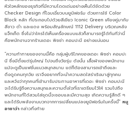
หัวใจหลักของธุรกิจที่มีความโดดเด่นอย่างเห็นได้ชัดด้วย
Checker Design ที่โฉบเฉี่ยวบนยูนิฟอร์ม ด้วยการใช้ Color
Block หลัก ที่ประกอบไปด้วยสีเขียว Iconic Green เคียงคู่มากับ
สีขาว ดำ และแดง พร้อมสัญลักษณ์ 1112 Delivery บริเวณหลัง
แจ็กเก็ต ซึ่งไม่ว่าใครได้เห็นเครื่องแบบแล้วก็สามารถรู้ได้ทันทีว่านี่
คือพนักงานจากร้านเดอะ พิซซ่า คอมปะนี อย่างแน่นอน
“ความท้าทายของงานนี้คือ กลุ่มผู้บริโภคของเดอะ พิซซ่า คอมปะ
นี ซึ่งมีตั้งแต่รุ่นใหญ่ ไปจนถึงวัยรุ่น ดังนั้น เสื้อผ้าของพนักงาน
แม้จะดูเป็นแฟชั่นแนวสนุกสนาน แต่ก็ต้องสามารถเข้าถึงและ
ดึงดูดคนทุกวัย เราจึงอยากที่จะนำความสดใสร่าเริงมาสู่ทุกคน
และหวังว่าทุกคนที่เข้ามารับประทานอาหารที่เดอะ พิซซ่า คอมปะนี
จะได้รับรู้ถึงความสนุกและความตั้งใจที่เราเตรียมไว้ให้ รวมไปถึง
พนักงานที่ได้สวมใส่ชุดนี้จะชอบและมีความสุข เกิดความรู้สึกดี ๆ
และได้รับพลังงานบวกจากการเปลี่ยนแปลงยูนิฟอร์มในครั้งนี้”
หมู
อาซาว่า
กล่าวทิ้งท้าย