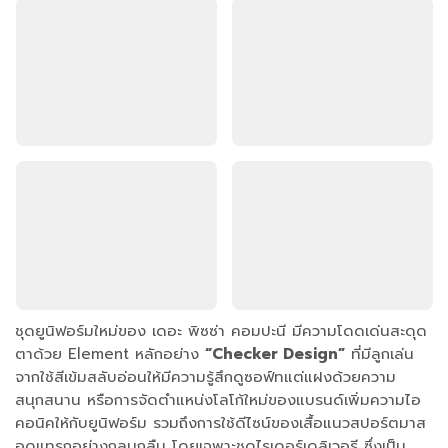
ชุดยูนิฟอร์มใหม่ของ เดอะ พิซซ่า คอมปะนี มีความโดดเด่นสะดุด
ตาด้วย Element หลักอย่าง
“Checker Design”
ที่มีลูกเล่น
จากใช้สีเข้มสลับอ่อนให้มีความรู้สึกดูซอฟ์ทแต่แฝงด้วยความ
สนุกสนาน หรือการจัดตำแหน่งโลโก้ใหม่ของแบรนด์เพิ่มความไอ
คอนิคให้กับยูนิฟอร์ม รวมถึงการใช้ดีไซน์ของเสื้อแนวสปอร์ตมาส
อดแทรกอย่างกลมกลืน โดยเฉพาะชุดไรเดอร์เดลิเวอรี ซึ่งเป็น