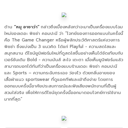
ด้าน
“หมู อาซาว่า”
กล่าวถึงเบื้องหลังกว่าจะมาเป็นเครื่องแบบโฉม
ใหม่ของเดอะ พิซซ่า คอมปะนี ว่า “โจทย์ของการออกแบบในครั้งนี้
คือ The Game Changer หรือผู้พลิกประวัติศาสตร์แห่งวงการ
พิซซ่า ซึ่งแบ่งเป็น 3 แนวคิด ได้แก่ Playful - ความสดใสและ
สนุกสนาน ดีไซน์ยูนิฟอร์มใหม่ที่ดูสดใสขึ้นอย่างเห็นได้ชัดเทียบกับ
เวอร์ชันเดิม Bold - ความมันส์ สะใจ เตะตา เมื่อเห็นยูนิฟอร์มแล้ว
สามารถบอกได้ทันทีว่าเป็นเครื่องแบบร้านเดอะ พิซซ่า คอมปะนี
และ Sports – ความกระฉับกระเฉง ว่องไว ด้วยกลิ่นอายของ
เสื้อผ้าแนว sportswear ที่ดูแอคทีฟและเข้าถึงง่าย โดยการ
ออกแบบครั้งนี้อาศัยประสบการณ์และฟังเสียงพนักงานที่เป็นผู้
สวมใส่จริง เพื่อให้การดีไซน์ชุดครั้งนี้ออกมาตอบโจทย์การใช้งาน
มากที่สุด”