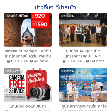
ข่าวอื่นๆ ที่น่าสนใจ
Travel
Technology
airasia Superapp แจกดีล
มูลนิธิฯ 14 ตุลา เปิด
ใหญ่ส่งท้ายปี เตรียมพบกับ
นิทรรศการศิลปะ “ART
ปรากฎการณ์ลดครั้งใหญ่!
LOVER” โชว์ผลงานศิลปิน
12 ธ.ค. 2566 ,
443 Views
17 ต.ค. 2566 ,
644 Views
ลดสนั่นทั้งแอป สูงสุด
ชั้นครู“เขียน ยิ้มศิริ-จักรพันธุ์
50%* พร้อมรับส่วนลดอีก
โปษยกฤต”
Technology
Technology
ต่อจากบัตร VISA กับสาย
การบินหลากหลายโรงแรม
และตั๋วเครื่องบิน+ที่พัก
ระหว่าง 10-17 ธันวาคม
2566
แคนนอน จัดแคมเปญ
“ผู้บัญชาการทหารเรือ หารือ