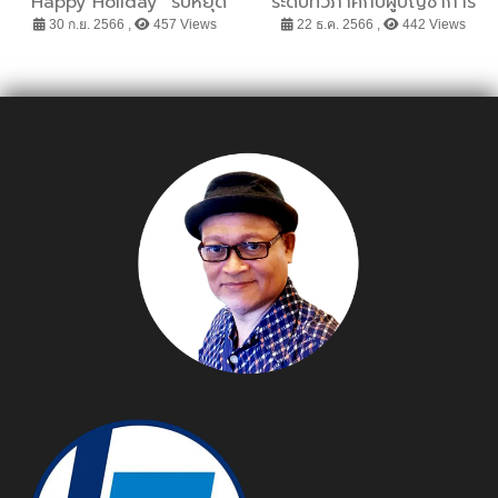
“Happy Holiday” รับหยุด
ระดับทวิภาคีกับผู้บัญชาการ
ยาว ฟรี! บริการตรวจเช็คและ
ทหารเรือประเทศสมาชิก
30 ก.ย. 2566 ,
457 Views
22 ธ.ค. 2566 ,
442 Views
ทำความสะอาดกล้องแบบ
IONS”
ด่วน ตอบโจทย์พกกล้อง
ออกทริปปลายปี