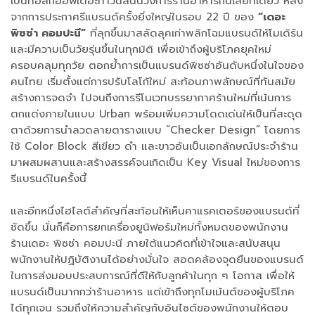
เป็นทอล์กออฟเดอะทาวน์สนั่นวงการร้านอาหารกันเลยทีเดียว หลัง
จากการประกาศรีแบรนด์ครั้งยิ่งใหญ่ในรอบ 22 ปี ของ
“เดอะ
พิซซ่า คอมปะนี”
ที่ลุกขึ้นมาสลัดลุคเก่าพลิกโฉมแบรนด์ให้โมเดิร์น
และมีความเป็นวัยรุ่นขึ้นในทุกมิติ เพื่อเข้าถึงผู้บริโภคยุคใหม่
ครอบคลุมทุกวัย ตอกย้ำการเป็นแบรนด์พิซซ่าอันดับหนึ่งในใจของ
คนไทย เริ่มตั้งแต่การปรับโลโก้ใหม่ สะท้อนภาพลักษณ์ที่ทันสมัย
สร้างการจดจำ ไปจนถึงการรีโนเวทบรรยากาศร้านใหม่ที่เน้นการ
ตกแต่งภายในแบบ Urban พร้อมเพิ่มความโดดเด่นให้เป็นที่สะดุด
ตาด้วยการนำลวดลายตารางแบบ “Checker Design” โดยการ
ใช้ Color Block สีเขียว ดำ และขาวอันเป็นเอกลักษณ์ประจำร้าน
มาผสมผสานและสร้างสรรค์จนเกิดเป็น Key Visual ใหม่ของการ
รีแบรนด์ในครั้งนี้
และอีกหนึ่งไฮไลต์สำคัญที่สะท้อนให้เห็นคาแรคเตอร์ของแบรนด์ที่
ชัดขึ้น นั่นก็คือการยกเครื่องยูนิฟอร์มใหม่ทั้งหมดของพนักงาน
ร้านเดอะ พิซซ่า คอมปะนี ภายใต้แนวคิดที่เข้าใจและสนับสนุน
พนักงานให้ปฏิบัติงานได้อย่างมั่นใจ สอดคล้องจุดยืนของแบรนด์
ในการส่งมอบประสบการณ์ที่ดีให้กับลูกค้าในทุก ๆ โอกาส เพื่อให้
แบรนด์เป็นมากกว่าร้านอาหาร แต่เข้าถึงทุกโมเม้นต์ของผู้บริโภค
ได้ทุกเจน รวมถึงให้ความสำคัญกับอินไซต์ของพนักงานให้ตอบ