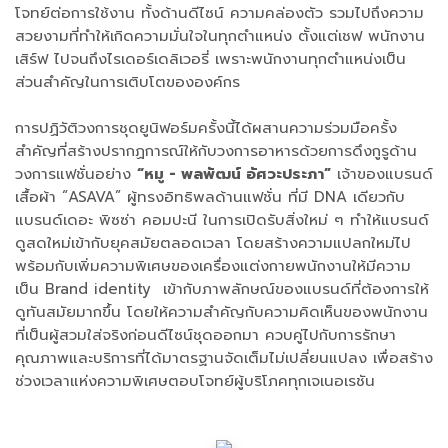
โจทย์ต่อการใช้งาน ทั้งด้านดีไซน์ ความคล่องตัว รวมไปถึงความ
สวยงามที่ทำให้เกิดความมั่นใจในทุกตำแหน่ง ตั้งแต่เชฟ พนักงาน
เสิร์ฟ ไปจนถึงไรเดอร์เดลิเวอรี่ เพราะพนักงานทุกตำแหน่งเป็น
ส่วนสำคัญในการเติบโตขององค์กร
การปฏิวัติวงการชุดยูนิฟอร์มครั้งนี้ได้ผสานความร่วมมือครั้ง
สำคัญที่สร้างปรากฏการณ์ให้กับวงการอาหารด้วยการดึงกูรูด้าน
วงการแฟชั่นอย่าง
“หมู - พลพัฒน์ อัศวะประภา”
เจ้าของแบรนด์
เสื้อผ้า “ASAVA” ผู้ทรงอิทธิพลด้านแฟชั่น ที่มี DNA เดียวกับ
แบรนด์เดอะ พิซซ่า คอมปะนี ในการเปิดรับสิ่งใหม่ ๆ ทำให้แบรนด์
ดูสดใหม่เข้ากับยุคสมัยตลอดเวลา โดยสร้างความแปลกใหม่ไป
พร้อมกับเพิ่มความพิเศษของเครื่องแต่งกายพนักงานให้มีความ
เป็น Brand identity เข้ากับภาพลักษณ์ของแบรนด์ที่ต้องการให้
ดูทันสมัยมากขึ้น โดยให้ความสำคัญกับความคิดเห็นของพนักงาน
ที่เป็นผู้สวมใส่จริงก่อนดีไซน์ชุดออกมา ควบคู่ไปกับการรักษา
คุณภาพและบริการที่ได้มาตรฐานจัดเต็มไม่เปลี่ยนแปลง เพื่อสร้าง
ช่วงเวลาแห่งความพิเศษตอบโจทย์ผู้บริโภคทุกเจเนอเรชัน