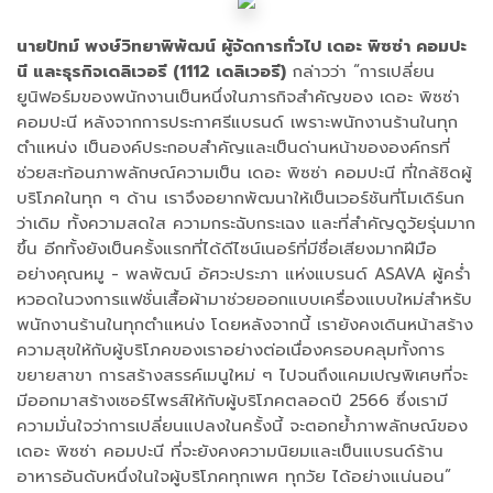
นายปัทม์ พงษ์วิทยาพิพัฒน์ ผู้จัดการทั่วไป เดอะ พิซซ่า คอมปะ
นี และธุรกิจเดลิเวอรี (1112 เดลิเวอรี)
กล่าวว่า “การเปลี่ยน
ยูนิฟอร์มของพนักงานเป็นหนึ่งในภารกิจสำคัญของ เดอะ พิซซ่า
คอมปะนี หลังจากการประกาศรีแบรนด์ เพราะพนักงานร้านในทุก
ตำแหน่ง เป็นองค์ประกอบสำคัญและเป็นด่านหน้าขององค์กรที่
ช่วยสะท้อนภาพลักษณ์ความเป็น เดอะ พิซซ่า คอมปะนี ที่ใกล้ชิดผู้
บริโภคในทุก ๆ ด้าน เราจึงอยากพัฒนาให้เป็นเวอร์ชันที่โมเดิร์นก
ว่าเดิม ทั้งความสดใส ความกระฉับกระเฉง และที่สำคัญดูวัยรุ่นมาก
ขึ้น อีกทั้งยังเป็นครั้งแรกที่ได้ดีไซน์เนอร์ที่มีชื่อเสียงมากฝีมือ
อย่างคุณหมู - พลพัฒน์ อัศวะประภา แห่งแบรนด์ ASAVA ผู้คร่ำ
หวอดในวงการแฟชั่นเสื้อผ้ามาช่วยออกแบบเครื่องแบบใหม่สำหรับ
พนักงานร้านในทุกตำแหน่ง โดยหลังจากนี้ เรายังคงเดินหน้าสร้าง
ความสุขให้กับผู้บริโภคของเราอย่างต่อเนื่องครอบคลุมทั้งการ
ขยายสาขา การสร้างสรรค์เมนูใหม่ ๆ ไปจนถึงแคมเปญพิเศษที่จะ
มีออกมาสร้างเซอร์ไพรส์ให้กับผู้บริโภคตลอดปี 2566 ซึ่งเรามี
ความมั่นใจว่าการเปลี่ยนแปลงในครั้งนี้ จะตอกย้ำภาพลักษณ์ของ
เดอะ พิซซ่า คอมปะนี ที่จะยังคงความนิยมและเป็นแบรนด์ร้าน
อาหารอันดับหนึ่งในใจผู้บริโภคทุกเพศ ทุกวัย ได้อย่างแน่นอน”