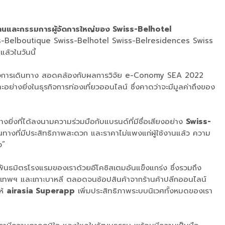
ธานและกรรมการผู้จัดการใหญ่ของ Swiss-Belhotel
iss-Belboutique Swiss-Belhotel Swiss-Belresidences Swiss
้วในวันนี้
ุรกิจการเดินทาง สอดคล้องกับผลการวิจัย e-Conomy SEA 2022
งยิ่งในธุรกิจการท่องเที่ยวออนไลน์ ซึ่งคาดว่าจะมีมูลค่าถึงของ
างยิ่งที่ได้ลงนามความร่วมมือกับแบรนด์ที่มีชื่อเสียงอย่าง
Swiss-
นทางที่มีประสิทธิภาพสะดวก และราคาไม่แพงแก่ผู้ใช้งานแล้ว ความ
ว”
บพันธมิตรโรงแรมของเราด้วยอีโคซิสเตมอันแข็งแกร่ง ซึ่งรวมถึง
รุงเทพฯ และเกาะบาหลี ตลอดจนช้อปสินค้าจากร้านค้าปลีกออนไลน์
ให้
airasia Superapp
เพิ่มประสิทธิภาพระบบนิเวศทั้งหมดของเรา