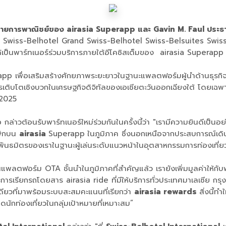
ี่ฝ่ายการพาณิชย์ของ airasia Superapp และ Gavin M. Faul ประ
A by Swiss-Belhotel Grand Swiss-Belhotel Swiss-Belsuites Sw
็นพาร์ทเนอร์ร่วมบริการภายใต้อีโคซิสเต็มของ airasia Superapp แล
erapp เพื่อเสริมสร้างศักยภาพระยะยาวในฐานะแพลตฟอร์มผู้นำด้านธ
เชิงบวกในเศรษฐกิจดิจิทัลของเอเชียตะวันออกเฉียงใต้ โดยเฉพาะอย่า
 2025
ล่าวต้อนรับพาร์ทเนอร์ใหม่ร่วมกันในครั้งนี้ว่า "เรามีความยินดีเป็นอย่
่พักบน
airasia
Superapp
ในภูมิภาค ซึ่งนอกเหนือจากประสบการณ์เดิ
และพันธมิตรของเราในฐานะผู้เล่นระดับแนวหน้าในอุตสาหกรรมการท่องเที่ย
แพลตฟอร์ม OTA ชั้นนำในภูมิภาคที่สำคัญแล้ว เรายังเพิ่มมูลค่าให้กั
ารเรียกรถโดยสาร airasia ride ที่มีให้บริการทั่วประเทศมาเลเซีย ก
ียวที่มาพร้อมระบบสะสมคะแนนที่เรียกว่า
airasia rewards
สิ่งนี้ทำ
ักท่องเที่ยวในกลุ่มเป้าหมายที่เหมาะสม”