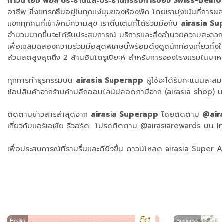
กาวิน เอ็ม ฟอล ประธานและประธานกรรมการของ Swiss-Belho
อาชีพ ซึ่งแทรกซึมอยู่ในทุกแง่มุมของห้องพัก โดยเรามุ่งเน้นที
แขกทุกคนที่เข้าพักมีความสุข เราตื่นเต้นที่ได้ร่วมมือกับ
airasia S
จำนวนมากขึ้นจะได้รับประสบการณ์ บริการและสิ่งอำนวยความสะดวกช
เพื่อเฉลิมฉลองความร่วมมือสุดพิเศษนี้พร้อมดึงดูดนักท่องเที่ยวทั
ส่วนลดสูงสุดถึง 2 ล้านอินโดรูเปียะห์ สำหรับการจองโรงแรมในบาหลี 
ทุกการทำธุรกรรมบน
airasia Superapp
ผู้ใช้จะได้รับคะแนนสะส
ช้อปสินค้าจากร้านค้าปลีกออนไลน์ปลอดภาษีจาก (airasia shop) บร
ติดตามข่าวสารล่าสุดจาก
airasia Superapp
โดยติดตาม
@air
เกี่ยวกับแอร์เอเชีย รีวอร์ด โปรดติดตาม @airasiarewards บน
เพื่อประสบการณ์ที่ราบรื่นและดียิ่งขึ้น ดาวน์โหลด airasia Sup
Health
Business