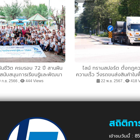
ันชีวิต ครบรอบ 72 ปี สานฝัน
ไลน์ ทรานสปอร์ต ตั้งกฎคว
ง สนับสนุนการเรียนรู้และพัฒนา
ความเร็ว วิ่งรถขนส่งสินค้าในพื้
ชีวิตที่ดีแก่เยาวชนไทย
ความปลอดภัยสูงส
 ก.ย. 2566 ,
444 Views
22 พ.ย. 2567 ,
418 
สถิติกา
เข้าชมวันนี้ :