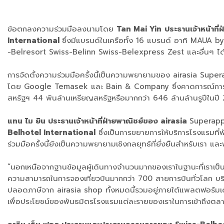
ข้อตกลงความร่วมมือลงนามโดย
Tan Mai Yin
ประธานเจ้าหน้าท
International
ซึ่งมีแบรนด์ในเครือทั้ง 16 แบรนด์ อาทิ MAU
-Belresort Swiss-Belinn Swiss-Belexpress Zest และอื่นๆ ได้เป
การจัดตั้งความร่วมมือครั้งนี้เป็นความพยายามของ airasia Sup
โดย Google Temasek และ Bain & Company ซึ่งคาดการณ์การเติบโต
สหรัฐฯ 44 พันล้านเหรียญสหรัฐหรือมากกว่า 646 ล้านล้านรูปีในปี
แทน ไม ยิน ประธานเจ้าหน้าที่ฝ่ายพาณิชย์ของ airasia
Superapp ก
Belhotel International
ซึ่งเป็นการขยายการให้บริการโรงแรมที
ร่วมมือครั้งนี้ยังเป็นความพยายามเชิงกลยุทธ์ที่ยั่งยืนสำหรับเรา 
“นอกเหนือจากฐานข้อมูลผู้เดินทางจำนวนมากของเราในฐานะที่เราเป็น
ความสามารถในการจองเที่ยวบินมากกว่า 700 สายการบินทั่วโลก บริก
ปลอดภาษีจาก airasia shop ทั้งหมดนี้รวมอยู่ภายใต้แพลตฟอร์มเด
เพื่อประโยชน์ของพันธมิตรโรงแรมแต่ละรายของเราในการเข้าถึงตลาดน