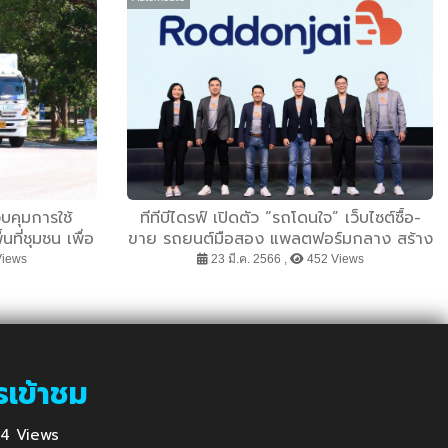
บคุมการใช้
ทีทีบีไดรฟ์ เปิดตัว “รถโดนใจ” เว็บไซต์ซื้อ-
นที่ชุมชน เพื่อ
ขาย รถยนต์มือสอง แพลตฟอร์มกลาง สร้าง
ุด
มาตรฐานใหม่ในวงการ หนุนตลาดรถยนต์มือ
Views
23 มี.ค. 2566 ,
452 Views
สองเติบโต
รเข้าชม
 854 Views