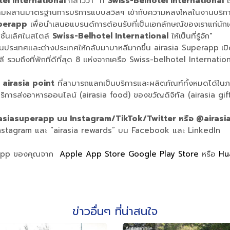
tel International
กล่าวว่า "ที่
Swiss-Belhotel International
เ
่การผสมผสานมาตรฐานการบริการแบบสวิสฯ เข้ากับความหลงใหลในงานบริก
uperapp
เพื่อนำเสนอแบรนด์การต้อนรับที่เป็นเอกลักษณ์ของเราแก่นักเดิน
ั้นเลิศในสไตล์
Swiss-Belhotel International
ให้เป็นที่รู้จัก"
้งในประเทศและต่างประเทศให้กลับมาบาหลีมากขึ้น airasia Superapp
เป
รวมถึงที่พักที่ดีที่สุด 8 แห่งจากเครือ Swiss-belhotel Internation
ม
airasia point
ที่สามารถแลกเป็นบริการและผลิตภัณฑ์ทั้งหมดได้ในภ
ิการส่งอาหารออนไลน์ (airasia food) ของขวัญดิจิทัล (airasia gif
asiasuperapp บน Instagram/TikTok/Twitter หรือ @airas
 Instagram และ “airasia rewards” บน Facebook และ LinkedIn
er App ของคุณจาก
Apple App Store
Google Play Store
หรือ
Hu
ข่าวอื่นๆ ที่น่าสนใจ
Automobile