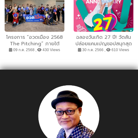
โครงการ “อวดเมือง 2568
ฉลองวันเกิด 27 ปี! วัตสัน
The Pitching” ภายใต้
ปล่อยแคมเปญชอปสนุกสุด
SPLASH - Soft Power
คุ้มตลอดเดือน ชอปไอเท็ม
09 ก.ค. 2568 ,
430 Views
30 ก.ค. 2566 ,
610 Views
Forum 2025
เด็ดราคาเริ่มต้นเพียง 27
บาท