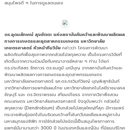
สมุนไพรดี ๆ ในการดูแลตนเอง
ดร.อุดมลักษณ์ สุขอัตตะ แห่งสถาบันค้นคว้าและพัฒนาผลิตผล
ทางการเกษตรและอุตสาหกรรมเกษตร มหาวิทยาลัย
เกษตรศาสตร์ หัวหน้าทีมวิจัย
กล่าวว่า โครงการพัฒนา
ผลิตภัณฑ์เพื่อสุขภาพจากกล้วยไม้สกุลหวาย เป็นโครงการวิจัยที่
เกิดขึ้นจากความร่วมมือกับคณาจารย์หลาย ๆ ท่าน ได้แก่
ดร.ประภัสสร รักถาวร ดร.ธนภูมิ มณีบุญ จากสถาบันค้นคว้าและ
พัฒนาผลิตผลทางการเกษตรและอุตสาหกรรมเกษตร
มหาวิทยาลัยเกษตรศาสตร์ รศ.ดร.กรวินท์วิชญ์ บุญพิสุทธินันท์
จากวิทยาลัยการแพทย์แผนไทย มหาวิทยาลัยเทคโนโลยีราชมงคล
ธัญบุรี และ ดร.จิตราพรรณ เทียมปโยธร จากภาควิชาพืชสวน
คณะเกษตร มหาวิทยาลัยเกษตรศาสตร์ ปัจจุบันพบว่า กล้วยไม้
สกุลหวาย (Dendrobium) เป็นกล้วยไม้สกุลใหญ่ที่สุด มีการแพร่
กระจายพันธุ์ออกไปในบริเวณกว้างทั้งในทวีปเอเชียและหมู่เกาะใน
มหาสมุทรแปซิฟิก การใช้กล้วยไม้ชนิดนี้เป็นสมุนไพรทางการ
แพทย์มีมานานกว่า 3000 ปี ในประเทศจีนและญี่ปุ่น ที่นิยมบริโภค