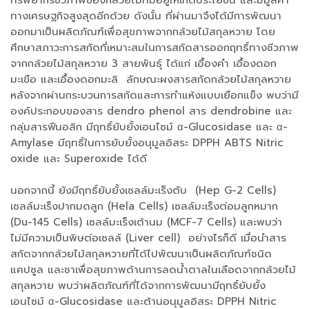
ทางเศรษฐกิจสูงสุดอีกด้วย ดังนั้น ที่ผ่านมาจึงได้มีการพัฒนา
ออกมาเป็นผลิตภัณฑ์เพื่อสุขภาพจากกล้วยไม้สกุลหวาย โดย
ศึกษาสภาวะการสกัดที่เหมาะสมในการสกัดสารออกฤทธิ์ทางชีวภาพ
จากกล้วยไม้สกุลหวาย 3 สายพันธุ์ ได้แก่ เอื้องคำ เอื้องดอก
มะเขือ และเอื้องดอกมะลิ ลักษณะผงสารสกัดกล้วยไม้สกุลหวาย
หลังจากผ่านกระบวนการสกัดและการทำแห้งแบบเยือกแข็ง พบว่ามี
องค์ประกอบของสาร dendro phenol สาร dendrobine และ
กลุ่มสารฟีนอลิก มีฤทธิ์ยับยั้งเอนไซม์ α-Glucosidase และ α-
Amylase มีฤทธิ์ในการยับยั้งอนุมูลอิสระ DPPH ABTS Nitric
oxide และ Superoxide ได้ดี
นอกจากนี้ ยังมีฤทธิ์ยับยั้งเซลล์มะเร็งตับ (Hep G-2 Cells)
เซลล์มะเร็งปากมดลูก (Hela Cells) เซลล์มะเร็งต่อมลูกหมาก
(Du-145 Cells) เซลล์มะเร็งเต้านม (MCF-7 Cells) และพบว่า
ไม่มีความเป็นพิษต่อเซลล์ (Liver cell) อย่างไรก็ดี เมื่อนำสาร
สกัดจากกล้วยไม้สกุลหวายที่ได้ไปพัฒนาเป็นผลิตภัณฑ์ชนิด
แคปซูล และชาเพื่อสุขภาพด้านการลดน้ำตาลในเลือดจากกล้วยไม้
สกุลหวาย พบว่าผลิตภัณฑ์ที่ได้จากการพัฒนามีฤทธิ์ยับยั้ง
เอนไซม์ α-Glucosidase และต้านอนุมูลอิสระ DPPH Nitric