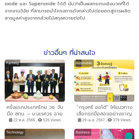
oxide และ Superoxide ได้ดี นับว่าเป็นผลกระทบเชิงบวกที่ได้
จากงานวิจัย ที่สามารถนำโครงการดังกล่าวไปต่อยอดสู่การผลิต
สารมูลค่าสูงจากกล้วยไม้สกุลหวายต่อไป
ข่าวอื่นๆ ที่น่าสนใจ
Farming
Automobile
ครั้งแรกประเทศไทย วช. จับ
“กรุงศรี ออโต้” ให้แนวทาง
มือ สทน. – ม.นเรศวร ฉาย
เลือกรถมือสองอย่างชาญ
รังสีส้มโอสำเร็จส่งออก
ฉลาด ต้อง “ประวัติดี-ซ่อม
22 พ.ค. 2566 ,
526 Views
29 เม.ย. 2567 ,
379 Views
อเมริกา
ง่าย-จ่ายไหว”
Technology
Business