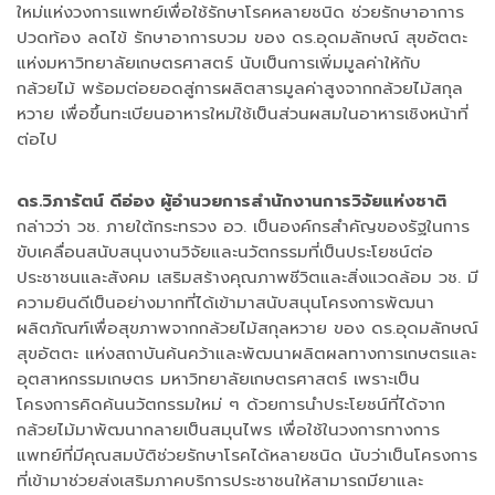
ใหม่แห่งวงการแพทย์เพื่อใช้รักษาโรคหลายชนิด ช่วยรักษาอาการ
ปวดท้อง ลดไข้ รักษาอาการบวม ของ ดร.อุดมลักษณ์ สุขอัตตะ
แห่งมหาวิทยาลัยเกษตรศาสตร์ นับเป็นการเพิ่มมูลค่าให้กับ
กล้วยไม้ พร้อมต่อยอดสู่การผลิตสารมูลค่าสูงจากกล้วยไม้สกุล
หวาย เพื่อขึ้นทะเบียนอาหารใหม่ใช้เป็นส่วนผสมในอาหารเชิงหน้าที่
ต่อไป
ดร.วิภารัตน์ ดีอ่อง ผู้อำนวยการสำนักงานการวิจัยแห่งชาติ
กล่าวว่า วช. ภายใต้กระทรวง อว. เป็นองค์กรสำคัญของรัฐในการ
ขับเคลื่อนสนับสนุนงานวิจัยและนวัตกรรมที่เป็นประโยชน์ต่อ
ประชาชนและสังคม เสริมสร้างคุณภาพชีวิตและสิ่งแวดล้อม วช. มี
ความยินดีเป็นอย่างมากที่ได้เข้ามาสนับสนุนโครงการพัฒนา
ผลิตภัณฑ์เพื่อสุขภาพจากกล้วยไม้สกุลหวาย ของ ดร.อุดมลักษณ์
สุขอัตตะ แห่งสถาบันค้นคว้าและพัฒนาผลิตผลทางการเกษตรและ
อุตสาหกรรมเกษตร มหาวิทยาลัยเกษตรศาสตร์ เพราะเป็น
โครงการคิดค้นนวัตกรรมใหม่ ๆ ด้วยการนำประโยชน์ที่ได้จาก
กล้วยไม้มาพัฒนากลายเป็นสมุนไพร เพื่อใช้ในวงการทางการ
แพทย์ที่มีคุณสมบัติช่วยรักษาโรคได้หลายชนิด นับว่าเป็นโครงการ
ที่เข้ามาช่วยส่งเสริมภาคบริการประชาชนให้สามารถมียาและ