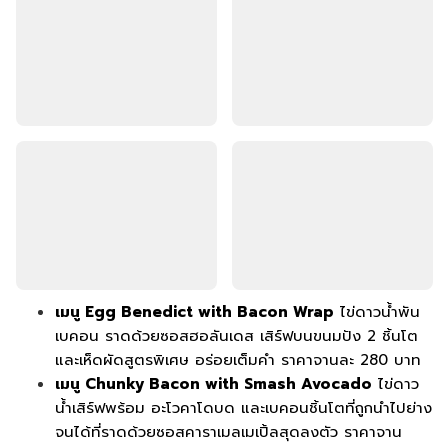
เมนู Egg Benedict with Bacon Wrap
ไข่ดาวน้ำพัน
เบคอน ราดด้วยซอสฮอลันเดส เสิร์ฟบนขนมปัง 2 ชิ้นโต
และเห็ดผัดสูตรพิเศษ อร่อยเต็มคำ ราคาจานละ 280 บาท
เมนู Chunky Bacon with Smash Avocado
ไข่ดาว
น้ำเสิร์ฟพร้อม อะโวคาโดบด และเบคอนชิ้นโตที่ถูกนำไปย่าง
จนได้ที่ราดด้วยซอสคาราเมลเมเปิ้ลสุดลงตัว ราคาจาน