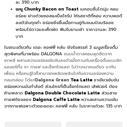
ละ 390 บาท
เมนู Chunky Bacon on Toast
เบคอนชิ้นโตนุ่ม หอม
อร่อย ย่างด้วยซอสเมเปิ้ลไซรัป ให้รสชาติที่หอม หวานพอดี
ลงตัวในทุกคำ อร่อยยิ่งขึ้นเมื่อทานคู่กับขนมปังบริออช
พร้อมไข่ดาวและเห็ดผัด ฟินรับยามเช้า ราคาจานละ 390
บาท
ในขณะเดียวกัน เดอะ คอฟฟี่ คลับ ยังรังสรรค์ 3 เมนูเครื่องดื่ม
สุดพิเศษที่มาพร้อม DALGONA
ขนมน้ำตาลหอมสุดฮิตจาก
เกาหลี ผสานความอร่อยเข้มข้นลงตัวเมื่อทานกับเครื่องดื่มแบบซิก
เนเจอร์ทั้ง ชา กาแฟ และช็อกโกแลต ไม่ว่าจะมาคนเดียว มากับ
เพื่อน หรือคนรู้ใจก็สามารถเพลิดเพลินไปกับความอร่อยหวาน
กลมกล่อม ได้แก่
Dalgona Green
Tea Latte
ชาเขียวเข้มข้น
อร่อยหวานมันกำลังดี ส่วนใครที่เป็นช็อกโกแลต เลิฟเวอร์ ต้อง
ห้ามพลาด
Dalgona Double Chocolate Latte
ส่วนสาย
กาแฟต้องลอง
Dalgona Caffe Latte
หวานผสานความเข้ม
จากกาแฟเฉพาะตัวของเดอะ คอฟฟี่ คลับ ในราคาแก้วละ 135 บาท