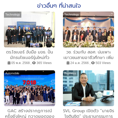
ข่าวอื่นๆ ที่น่าสนใจ
Technology
Technology
ตร.ไซเบอร์ จับมือ มจธ. ปั้น
วช. ร่วมกับ สอศ. บ่มเพาะ
นักรบไซเบอร์รุ่นใหม่ทั่ว
เยาวชนสายอาชีวศึกษา เพิ่ม
ประเทศ ในศึก “Cyber
ศักยภาพในการพัฒนาและ
05 พ.ค. 2568 ,
365 Views
24 ม.ค. 2566 ,
503 Views
Warrior Hackathon
สร้างสรรค์สิ่งประดิษฐ์และ
2025” ชิงรางวัลสูงสุด 1
นวัตกรรมที่จังหวัดเชียงใหม่
Automobile
Business
แสนบาท
GAC สร้างปรากฏการณ์
SVL Group เปิดตัว “นายจิร
ครั้งยิ่งใหญ่ กวาดยอดจอง
โชตินุชิต” ประธานกรรมการ