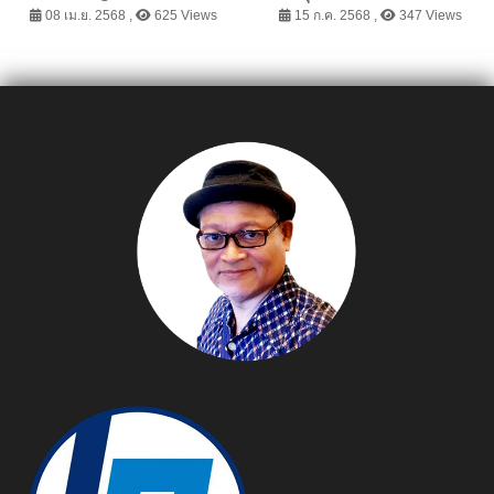
7018 คัน คว้าอันดับ 2
บริหารคนใหม่ มุ่งขับเคลื่อน
08 เม.ย. 2568 ,
625 Views
15 ก.ค. 2568 ,
347 Views
แบรนด์รถไฟฟ้า ในงาน
องค์กรสู่การเติบโตอย่าง
Motor Show 2025
ยั่งยืน