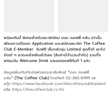
พร้อมกันนี้ พิเศษสำหรับสมาชิกใหม่ เดอะ คอฟฟี่ คลับ เท่านั้น
เพียงดาวน์โหลด Application และสมัครสมาชิก The Coffee
Club E-Member รับฟรี! เข็มกลัดรุ่น Limited สุดคิ้วท์ เอาไป
ติดเก๋ ๆ อวดลงโซเชียลได้เลย (สินค้ามีจำนวนจำกัด) รวมทั้ง
พร้อมรับ Welcome Drink แสนอร่อยฟรีทันที 1 แก้ว
ข้อมูลเพิ่มเติมติดต่อฝ่ายประชาสัมพันธ์
“
เดอะ คอฟฟี่
คลับ
”
(The Coffee Club)
โทรศัพท์ 02-365-6999 เฟ
ซบุ๊ก
https://www.facebook.com/thecoffeeclubthailand
หรือ
https://thecoffeeclub.co.th/