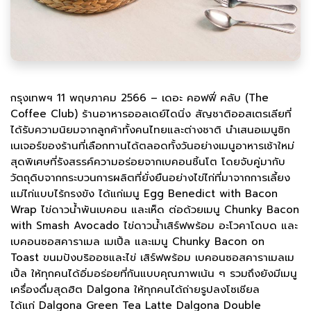
กรุงเทพฯ 11 พฤษภาคม 2566 – เดอะ คอฟฟี่ คลับ (The
Coffee Club) ร้านอาหารออลเดย์ไดนิ่ง สัญชาติออสเตรเลียที่
ได้รับความนิยมจากลูกค้าทั้งคนไทยและต่างชาติ นำเสนอเมนูซิก
เนเจอร์ของร้านที่เลือกทานได้ตลอดทั้งวันอย่างเมนูอาหารเช้าใหม่
สุดพิเศษที่รังสรรค์ความอร่อยจากเบคอนชิ้นโต โดยจับคู่มากับ
วัตถุดิบจากกระบวนการผลิตที่ยั่งยืนอย่างไข่ไก่ที่มาจากการเลี้ยง
แม่ไก่แบบไร้กรงขัง ได้แก่เมนู Egg Benedict with Bacon
Wrap ไข่ดาวน้ำพันเบคอน และเห็ด ต่อด้วยเมนู Chunky Bacon
with Smash Avocado ไข่ดาวน้ำเสิร์ฟพร้อม อะโวคาโดบด และ
เบคอนซอสคาราเมล เมเปิ้ล และเมนู Chunky Bacon on
Toast ขนมปังบริออชและไข่ เสิร์ฟพร้อม เบคอนซอสคาราเมลเม
เปิ้ล ให้ทุกคนได้อิ่มอร่อยที่กันแบบคุณภาพเน้น ๆ รวมถึงยังมีเมนู
เครื่องดื่มสุดฮิต Dalgona ให้ทุกคนได้ถ่ายรูปลงโซเชียล
ได้แก่ Dalgona Green Tea Latte Dalgona Double