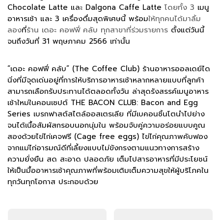
Chocolate Latte และ
Dalgona Caffe Latte
โดยทั้ง 3
เมนู
อาหารเช้า และ 3 เครื่องดื่มสุดพิเศษนี้ พร้อม
ให้ทุกคนได้มาลิ้ม
ลอง
ที่
ร้าน เดอะ คอฟฟี่ คลับ ทุกสาขาที่ร่วมรายการ
ตั้งแต่วันนี้
จนถึงวันที่ 31 พฤษภาคม 2566 เท่านั้น
“เดอะ คอฟฟี่ คลับ” (The Coffee Club) ร้านอาหารออลเดย์ได
นิ่งที่มีจุดเด่นอยู่ที่การให้บริการอาหารเช้าหลากหลายแบบที่ลูกค้า
สามารถเลือกรับประทานได้ตลอดทั้งวัน ล่าสุดรังสรรค์เมนูอาหาร
เช้าใหม่ในคอนเซปต์ THE BACON CLUB: Bacon and Egg
Series เบรกฟาสต์สไตล์ออสเตรเลีย ที่มีเบคอนชิ้นโตนำไปย่าง
จนได้เนื้อสัมผัสกรอบนอกนุ่มใน พร้อมจับคู่ความอร่อยแบบคูณ
สองด้วยไข่ไก่เคจฟรี (Cage free eggs) ไข่ไก่คุณภาพคับฟอง
จากแม่ไก่อารมณ์ดีที่เลี้ยงแบบไม่ขังกรงตามแนวทางการสร้าง
ความยั่งยืน สด สะอาด ปลอดภัย เต็มไปสารอาหารที่มีประโยชน์
ให้เป็นมื้ออาหารเช้าคุณภาพที่พร้อมเติมเต็มความสุขให้ผู้บริโภคใน
ทุกวันทุกโอกาส ประกอบด้วย