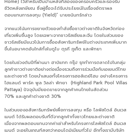
Home) ไว้สำหรับเป็นบ้านหลังที่สองของครอบครัวและรองรับ
ชีวิตหลังเกษียณ ซึ่งผู้ซื้อจะได้รับประโยชน์ในเรื่องอัตราผล
ตอบแทนการลงทุน (Yield)” นายชนินทร์กล่าว
จากแนวโน้มการขยายตัวของกำลังซื้อชาวต่างชาติในจังหวัดท่อง
เที่ยวเพิ่มขึ้นสูง โดยเฉพาะจากชาวรัสเซียและจีน โดยในส่วนของ
ชาวรัสเซียมีแนวโน้มการซื้ออสังหาริมทรัพย์ในต่างประเทศเพิ่มมาก
ขึ้นในอนาคตอันใกล้ทั้งในดูไบ ตุรกี ภูเก็ต และพัทยา
โดยในช่วงต้นปีที่ผ่านมา ฮาบิแทท กรุ๊ป รุกทำการตลาดไปในกลุ่ม
ลูกค้าชาวต่างชาติอย่างต่อเนื่องรวมถึงการร่วมมือกับเอเยนต์ไทย
และต่างชาติ โดยนำเสนอทั้งโครงการฮอลิเดย์โฮม อย่างโครงการ
ไฮแลนด์ พาร์ค พูล วิลล่า พัทยา (Highland Park Pool Villas
Pattaya) ปัจจุบันมียอดขายจากลูกค้าคนไทยในสัดส่วน
70% และลูกค้าต่างชาติ 30%
ในส่วนของอสังหาริมทรัพย์เพื่อการลงทุน หรือ ไลฟ์สไตล์ อินเวส
เมนต์ ได้รับผลตอบรับที่ดีจากลูกค้าทั้งชาวไทยและต่างชาติ
เนื่องจากผลตอบแทนจากค่าเช่าสำหรับโครงการไลฟ์สไตล์ อินเวส
เมนต์ จะอยู่ในเกณฑ์สูงกว่าคอนโดมิเนียมทั่วไป อีกทั้งเรามีบริษัท