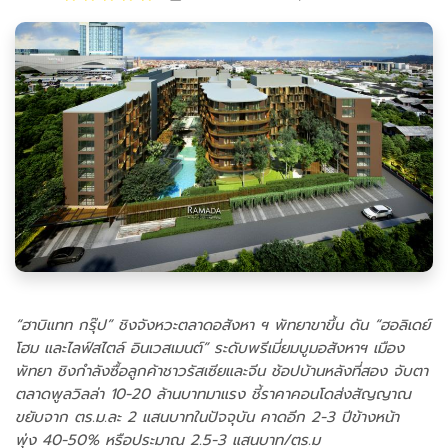
“ฮาบิแทท กรุ๊ป” ชิงจังหวะตลาดอสังหา ฯ พัทยาขาขึ้น ดัน “ฮอลิเดย์
โฮม และไลฟ์สไตล์ อินเวสเมนต์” ระดับพรีเมี่ยมบูมอสังหาฯ เมือง
พัทยา ชิงกำลังซื้อลูกค้าชาวรัสเซียและจีน ช้อปบ้านหลังที่สอง จับตา
ตลาดพูลวิลล่า 10-20 ล้านบาทมาแรง ชี้ราคาคอนโดส่งสัญญาณ
ขยับจาก ตร.ม.ละ 2 แสนบาทในปัจจุบัน คาดอีก 2-3 ปีข้างหน้า
พุ่ง 40-50% หรือประมาณ 2.5-3 แสนบาท/ตร.ม