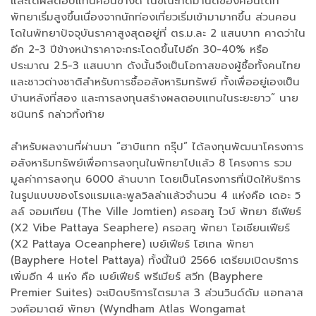
และได้ผลตอบแทนค่อนข้างดี ในขณะที่ดีมานด์ของคอนโดที่
พัทยาเริ่มสูงขึ้นเนื่องจากนักท่องเที่ยวเริ่มเข้ามามากขึ้น ส่วนคอน
โดในพัทยาปัจจุบันราคาสูงสุดอยู่ที่ ตร.ม.ละ 2 แสนบาท คาดว่าใน
อีก 2-3 ปีข้างหน้าราคาจะกระโดดขึ้นไปอีก 30-40% หรือ
ประมาณ 2.5-3 แสนบาท ดังนั้นจึงเป็นโอกาสของผู้ซื้อทั้งคนไทย
และชาวต่างชาติสำหรับการซื้ออสังหาริมทรัพย์ ทั้งเพื่ออยู่เองเป็น
บ้านหลังที่สอง และการลงทุนสร้างผลตอบแทนในระยะยาว” นาย
ชนินทร์ กล่าวทิ้งท้าย
สำหรับผลงานที่ผ่านมา “ฮาบิแทท กรุ๊ป” ได้ลงทุนพัฒนาโครงการ
อสังหาริมทรัพย์เพื่อการลงทุนในพัทยาไปแล้ว 8 โครงการ รวม
มูลค่าการลงทุน 6000 ล้านบาท โดยเป็นโครงการที่เปิดให้บริการ
ในรูปแบบของโรงแรมและพูลวิลล่าแล้วจำนวน 4 แห่งคือ เดอะ วิ
ลล์ จอมเทียน (The Ville Jomtien) ครอสทู ไวบ์ พัทยา ซีเฟียร์
(X2 Vibe Pattaya Seaphere) ครอสทู พัทยา โอเชียนเฟียร์
(X2 Pattaya Oceanphere) เบย์เฟียร์ โฮเทล พัทยา
(Bayphere Hotel Pattaya) ทั้งนี้ในปี 2566 เตรียมเปิดบริการ
เพิ่มอีก 4 แห่ง คือ เบย์เฟียร์ พรีเมียร์ สวีท (Bayphere
Premier Suites) จะเปิดบริการไตรมาส 3 ส่วนวินด์ดัม แอทลาส
วงศ์อมาตย์ พัทยา (Wyndham Atlas Wongamat