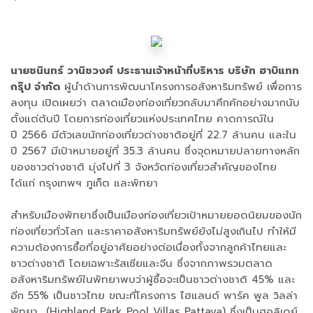
นายชนินทร์ วานิชวงศ์ ประธานเจ้าหน้าที่บริหาร บริษัท ฮาบิแทท
กรุ๊ป จำกัด
ผู้นำด้านการพัฒนาโครงการอสังหาริมทรัพย์ เพื่อการ
ลงทุน เปิดเผยว่า ตลาดเมืองท่องเที่ยวกลับมาคึกคักอย่างมากนับ
ตั้งแต่ต้นปี โดยการท่องเที่ยวแห่งประเทศไทย คาดการณ์ใน
ปี 2566 มีตัวเลขนักท่องเที่ยวต่างชาติอยู่ที่ 22.7 ล้านคน และใน
ปี 2567 มีเป้าหมายอยู่ที่ 35.3 ล้านคน ซึ่งจุดหมายปลายทางหลัก
ของชาวต่างชาติ มุ่งไปที่ 3 จังหวัดท่องเที่ยวสำคัญของไทย
ได้แก่ กรุงเทพฯ ภูเก็ต และพัทยา
สำหรับเมืองพัทยาซึ่งเป็นเมืองท่องเที่ยวเป้าหมายยอดนิยมของนัก
ท่องเที่ยวทั่วโลก และราคาอสังหาริมทรัพย์ยังไม่สูงเกินไป ทำให้มี
ความต้องการซื้อที่อยู่อาศัยอย่างต่อเนื่องทั้งจากลูกค้าไทยและ
ชาวต่างชาติ โดยเฉพาะรัสเซียและจีน ซึ่งจากภาพรวมตลาด
อสังหาริมทรัพย์ในพัทยาพบว่าผู้ซื้อจะเป็นชาวต่างชาติ 45% และ
อีก 55% เป็นชาวไทย ขณะที่โครงการ ไฮแลนด์ พาร์ค พูล วิลล่า
พัทยา (Highland Park Pool Villas Pattaya) ซึ่งเป็นฮอลิเดย์