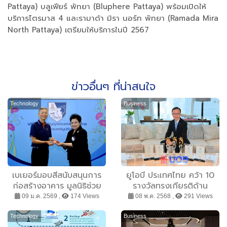
Pattaya) บลูเฟียร์ พัทยา (Bluphere Pattaya) พร้อมเปิดให้
บริการไตรมาส 4 และรามาด้า มิรา นอร์ท พัทยา (Ramada Mira
North Pattaya) เตรียมให้บริการในปี 2567
ข่าวอื่นๆ ที่น่าสนใจ
Technology
Business
เบเยอร์มอบสีสนับสนุนการ
ยูโอบี ประเทศไทย คว้า 10
ก่อสร้างอาคาร มูลนิธิช่วย
รางวัลทรงเกียรติด้าน
คนปัญญาอ่อนฯ
ตราสารหนี้ ตอกย้ำความเป็น
09 ม.ค. 2569 ,
174 Views
08 พ.ค. 2568 ,
291 Views
จ.พิษณุโลก ตอกย้ำการ
ผู้นำด้าน ESG
สนับสนุนความหลากหลาย
Technology
Business