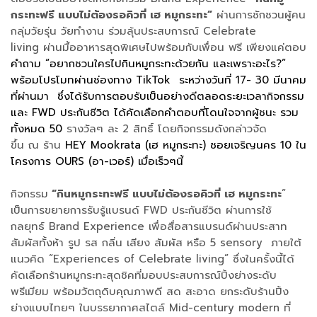
กระทะฟรี แบบไม่ต้องรอคิวที่ เฮ หมูกระทะ”
ผ่านการชักชวนผู้คน
กลุ่มวัยรุ่น วัยทำงาน ร่วมลุ้นประสบการณ์ Celebrate
living ผ่านมื้ออาหารสุดพิเศษไปพร้อมกับเพื่อน ฟรี เพียงแค่ตอบ
คำถาม “อยากชวนใครไปกินหมูกระทะด้วยกัน และเพราะอะไร?”
พร้อมโปรโมทผ่านช่องทาง TikTok ระหว่างวันที่ 17- 30 มีนาคม
ที่ผ่านมา ซึ่งได้รับการตอบรับเป็นอย่างดีตลอดระยะเวลากิจกรรม
และ FWD ประกันชีวิต ได้คัดเลือกคำตอบที่โดนใจจากผู้ชนะ รวม
ทั้งหมด 50
รางวัลๆ ละ 2 สิทธิ์ โดยกิจกรรมดังกล่าวจัด
ขึ้น ณ ร้าน
HEY Mookrata (เฮ หมูกระทะ) ซอยเจริญนคร 10 ใน
โครงการ OURS (อา-เวอร์) เมื่อเร็วๆนี้
กิจกรรม
“กินหมูกระทะฟรี แบบไม่ต้องรอคิวที่ เฮ หมูกระทะ
”
เป็นการขยายการรับรู้แบรนด์ FWD ประกันชีวิต ผ่านการใช้
กลยุทธ์ Brand Experience เพื่อสื่อสารแบรนด์ผ่านประสาท
สัมผัสทั้งห้า รูป รส กลิ่น เสียง สัมผัส หรือ 5 sensory ภายใต้
แนวคิด “Experiences of Celebrate living” ซึ่งในครั้งนี้ได้
คัดเลือกร้านหมูกระทะสุดชิคที่มอบประสบการณ์ปิ้งย่างระดับ
พรีเมียม พร้อมวัตถุดิบคุณภาพดี สด สะอาด ยกระดับร้านปิ้ง
ย่างแบบไทยๆ ในบรรยากาศสไตล์ Mid-century modern ที่