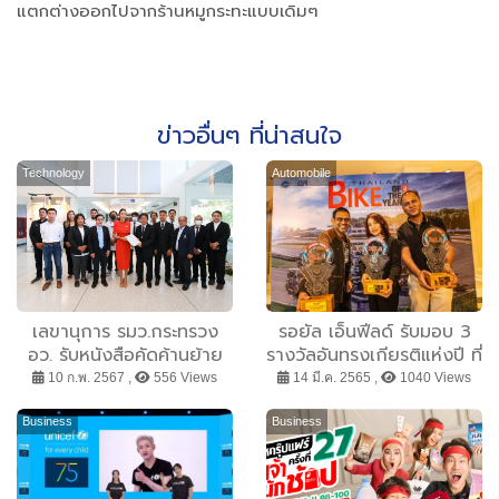
แตกต่างออกไปจากร้านหมูกระทะแบบเดิมๆ
ข่าวอื่นๆ ที่น่าสนใจ
Technology
Automobile
เลขานุการ รมว.กระทรวง
รอยัล เอ็นฟีลด์ รับมอบ 3
อว. รับหนังสือคัดค้านย้าย
รางวัลอันทรงเกียรติแห่งปี ที่
พื้นที่อุเทนถวายจากตัวแทน
งาน BIKE OF THE YEAR
10 ก.พ. 2567 ,
556 Views
14 มี.ค. 2565 ,
1040 Views
ศิษย์เก่า ยัน อว. ปฎิบัติตาม
2022
ข้อกฎหมาย ยึดประโยชน์
Business
Business
ของ นศ.เป็นหลัก