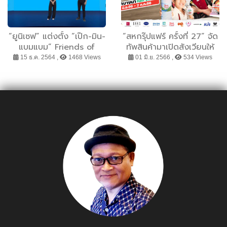
“ยูนิเซฟ” แต่งตั้ง “เป๊ก-มิน-
“สหกรุ๊ปแฟร์ ครั้งที่ 27” จัด
แบมแบม” Friends of
ทัพสินค้ามาเปิดสังเวียนให้
UNICEF คนใหม่ ร่วมภารกิจ
ช้อปในธีม “ศึกเจ้านักช้อป”
15 ธ.ค. 2564 ,
1468 Views
01 มิ.ย. 2566 ,
534 Views
ปกป้องสิทธิเด็กใน
สร้างมิติใหม่ด้วยการดึงอิน
ประเทศไทย
ฟลูเอนเซอร์ไทยและเทศมา
ไลฟ์ พร้อมไฮไลต์จัดเต็ม 29
มิ.ย.- 2 ก.ค. 66 ที่ไบเทค
บางนา