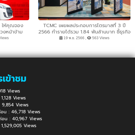
่ ให้คุณจอง
TCMC เผยผลประกอบการไตรมาสที่ 3 ปี
่วงหน้าข้าม
2566 ทำรายได้รวม 1.84 พันล้านบาท ชี้ธุรกิจ
กำลังปรับตัว พร้อมเดินหน้าบูรณาการแผน
Views
19 พ.ย. 2566 ,
563 Views
ธุรกิจตามเป้า
รเข้าชม
1,018 Views
 : 1,128 Views
้ : 9,854 Views
นก่อน : 46,718 Views
นก่อน : 40,967 Views
 : 1,529,005 Views