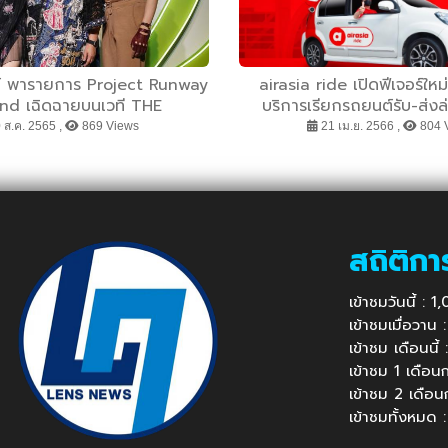
์ พารายการ Project Runway
airasia ride เปิดฟีเจอร์ใหม
nd เฉิดฉายบนเวที THE
บริการเรียกรถยนต์รับ-ส่งล
NTASIA SUMMIT 2022
ประเทศ
 ส.ค. 2565 ,
869 Views
21 เม.ย. 2566 ,
804 
สถิติกา
เข้าชมวันนี้ : 
เข้าชมเมื่อวาน
เข้าชม เดือนนี
เข้าชม 1 เดือ
เข้าชม 2 เดือ
เข้าชมทั้งหมด