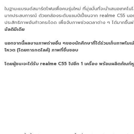
ในฐานะแบรนด์สมาร์ตโฟนเพื่อคนรุ่นใหม่ ที่มุ่งมั่นที่จะนำเสนอเทคโ
มากประสบการณ์ ด้วยกล้องระดับแชมป์เปี้ยนจาก realme C55 นอกจากนี้
ประสิทธิภาพอันก้าวกระโดด เพื่อจับภาพช่วงเวลาต่าง ๆ ได้มากขึ้นผ
มัลติมีเดีย
นอกจากนี้ผลงานภาพถ่ายอื่น ๆของนักศึกษาที่ได้ร่วมเก็บภาพโมเม
โหวต (โดยการกดไลค์) ภาพที่ชื่นชอบ
โดยผู้ชนะจะได้รับ realme C55
ไปอีก 1
เครื่อง พร้อมผลิตภัณฑ์