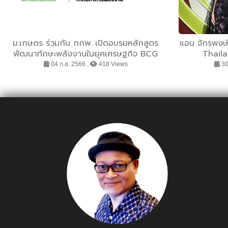
ม.เกษตร ร่วมกับ กกพ. เปิดอบรมหลักสูตร
แอน จักรพงษ
พัฒนาทักษะพลังงานในยุคเศรษฐกิจ BCG
Thaila
ฟรี
CONTE
04 ก.ย. 2566 ,
418 Views
30