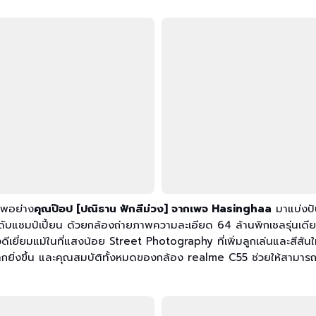
ภาพอย่าง
คุณป๊อป [ปณิธาน ฟักสีม่วง] จากเพจ Hasinghaa
มาแบ่งปั
แชมป์เปี้ยน ด้วยกล้องถ่ายภาพความละเอียด 64 ล้านพิกเซลรุ่นเดียวใน
ีเยี่ยมแม้ในที่แสงน้อย Street Photography ที่เพิ่มลูกเล่นและสีสั
มากยิ่งขึ้น และคุณสมบัติทั้งหมดของกล้อง realme C55 ช่วยให้สามารถเ