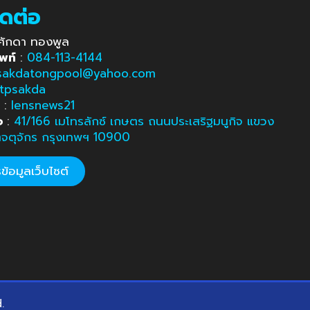
ิดต่อ
ศักดา ทองพูล
พท์
:
084-113-4144
sakdatongpool@yahoo.com
tpsakda
e
:
lensnews21
อ
:
41/166 เมโทรลักซ์ เกษตร ถนนประเสริฐมนูกิจ แขวง
ตจตุจักร กรุงเทพฯ 10900
้อมูลเว็บไซต์
d.