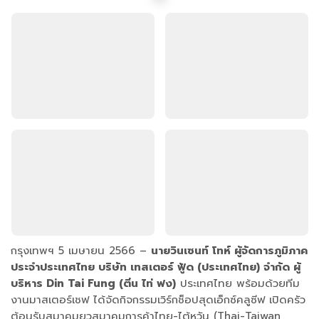
กรุงเทพฯ 5 เมษายน 2566 –
นายวินเซนท์ โทห์ ผู้จัดการภูมิภาค
ประจำประเทศไทย บริษัท เทสเตอร์ ฟู้ด (ประเทศไทย) จำกัด ผู้
บริหาร Din Tai Fung (ติ่น ไท่ ฟง)
ประเทศไทย พร้อมด้วยทีม
งานมาสเตอร์เชฟ ได้จัดกิจกรรมเวิร์กช็อปสุดเอ็กซ์คลูซีฟ เปิดครัว
ต้อนรับสมาคมยุวสมาคมการค้าไทย-ไต้หวัน (Thai-Taiwan