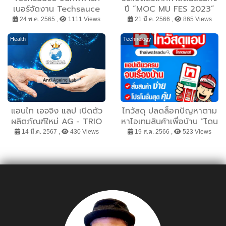
เนอร์จัดงาน Techsauce
ปี “MOC MU FES 2023”
Global Summit 2022
Summer Hit Songs
24 พ.ค. 2565 ,
1111 Views
21 มี.ค. 2566 ,
865 Views
งานนวัตกรรมและเทคโนโลยี
นานาชาติ ส่งเสริมการเปิด
Health
Technology
ประเทศและขับเคลื่อน
เศรษฐกิจไทย
แอนไท เอจจิง แลป เปิดตัว
ไทวัสดุ ปลดล็อกปัญหาตาม
ผลิตภัณฑ์ใหม่ AG - TRIO
หาไอเทมสินค้าเพื่อบ้าน “โดน
PACK เน้นปรับพฤติกรรม
ใจทุกเจน รู้จริงทุกโจทย์” ขั้น
14 มี.ค. 2567 ,
430 Views
19 ส.ค. 2566 ,
523 Views
เพื่อการป้องกัน ตอบรับการ
กว่าของประสบการณ์ช้อปสุ
แพทย์เวชศาสตร์วิถีชีวิต
ดล้ำบนโลกออนไลน์
Life Style Medicine