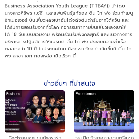
Business Association Youth League (TTBAY)) นำโดย
นางสาวศิริพร แซ่ฉี และแฟนพันธุ์แท้ของ ติ่น ไท่ ฟง ร่วมทำเมนู
ซิกเนอเจอร์ ปั้นเสี่ยวหลงเปาอันโด่งดังต้นตำรับจากไต้หวัน และ
ได้รับการยอมรับจากทั่วโลก กิจกรรมท้าทายปั้นเสี่ยวหลงเปาให้
ได้ 18 จีบแบบสวยงาม พร้อมร่วมรับฟังกลยุทธ์ และแนวทางการ
บริหารการปฏิบัติการให้แบรนด์ ติ่น ไท่ ฟง ประสบความสําเร็จ
ตลอดกว่า 10 ปี ในประเทศไทย กิจกรรมดังกล่าวจัดขึ้นที่ ติ่น ไท
ฟง สาขา เอท ทองหล่อ เมื่อเร็วๆ นี้
ข่าวอื่นๆ ที่น่าสนใจ
Business
Entertainment
Techsauce ขนทัพพาร์ท
วธ.เปิดตัวเทศกาลดนตรีแห่ง