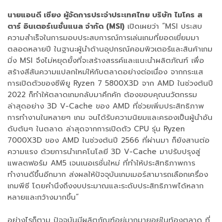
นายแอนดี เซียง ผู้จัดการประจำประเทศไทย บริษัท ไมโคร ส
ตาร์ อินเตอร์เนชั่นแนล จำกัด (MSI)
เปิดเผยว่า “MSI ประสบ
ความสำเร็จในการมอบประสบการณ์การเล่นเกมที่ยอดเยี่ยมมา
ตลอดหลายปี ในฐานะผู้นำด้านอุปกรณ์คอมพิวเตอร์และสินค้าเกม
มิ่ง MSI จึงไม่หยุดยั้งที่จะสร้างสรรค์และแนะนำผลิตภัณฑ์ เพื่อ
สร้างสีสันความแปลกใหม่ให้กับตลาดอย่างต่อเนื่อง จากกระแส
การเปิดตัวของซีพียู Ryzen 7 5800X3D จาก AMD ในช่วงต้นปี
2022 ก็ทำให้ตลาดเกมกลับมาคึกคัก ต้องขอบคุณนวัตกรรม
ล่าสุดอย่าง 3D V-Cache ของ AMD ที่ช่วยเพิ่มประสิทธิภาพ
การทำงานในหลายๆ เกม จนได้รับความนิยมและครองเป็นผู้นำอัน
ดับต้นๆ ในตลาด ล่าสุดจากการเปิดตัว CPU รุ่น Ryzen
7000X3D ของ AMD ในช่วงต้นปี 2566 ที่ผ่านมา ก็ยังสานต่อ
ความแรง ด้วยการนำเทคโนโลยี 3D V-Cache มาปรับปรุงสู่
แพลตฟอร์ม AM5 เจนเนอเรชั่นใหม่ ที่ทำให้ประสิทธิภาพการ
ทำงานดีขึ้นอีกมาก ส่งผลให้ปัจจุบันเกมเมอร์สามารถเลือกเครื่อง
เกมพีซี โดยคำนึงถึงงบประมาณและระดับประสิทธิภาพได้หลาก
หลายและกว้างมากขึ้น”
อย่างไรก็ตาม ปัจจุบันมีผลิตภัณฑ์อยู่มากมายอยู่ในท้องตลาด ที่