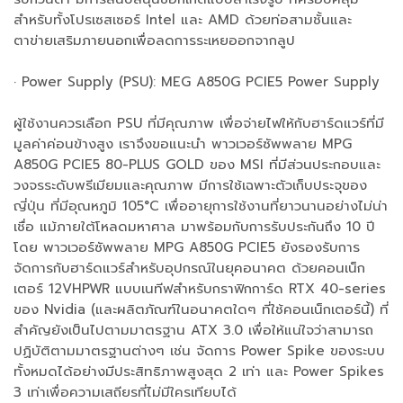
สำหรับทั้งโปรเซสเซอร์ Intel และ AMD ด้วยท่อสามชั้นและ
ตาข่ายเสริมภายนอกเพื่อลดการระเหยออกจากลูป
· Power Supply (PSU): MEG A850G PCIE5 Power Supply
ผู้ใช้งานควรเลือก PSU ที่มีคุณภาพ เพื่อจ่ายไฟให้กับฮาร์ดแวร์ที่มี
มูลค่าค่อนข้างสูง เราจึงขอแนะนำ พาวเวอร์ซัพพลาย MPG
A850G PCIE5 80-PLUS GOLD ของ MSI ที่มีส่วนประกอบและ
วงจรระดับพรีเมียมและคุณภาพ มีการใช้เฉพาะตัวเก็บประจุของ
ญี่ปุ่น ที่มีอุณหภูมิ 105°C เพื่ออายุการใช้งานที่ยาวนานอย่างไม่น่า
เชื่อ แม้ภายใต้โหลดมหาศาล มาพร้อมกับการรับประกันถึง 10 ปี
โดย พาวเวอร์ซัพพลาย MPG A850G PCIE5 ยังรองรับการ
จัดการกับฮาร์ดแวร์สำหรับอุปกรณ์ในยุคอนาคต ด้วยคอนเน็ก
เตอร์ 12VHPWR แบบเนทีฟสำหรับกราฟิกการ์ด RTX 40-series
ของ Nvidia (และผลิตภัณฑ์ในอนาคตใดๆ ที่ใช้คอนเน็กเตอร์นี้) ที่
สำคัญยังเป็นไปตามมาตรฐาน ATX 3.0 เพื่อให้แน่ใจว่าสามารถ
ปฏิบัติตามมาตรฐานต่างๆ เช่น จัดการ Power Spike ของระบบ
ทั้งหมดได้อย่างมีประสิทธิภาพสูงสุด 2 เท่า และ Power Spikes
3 เท่าเพื่อความเสถียรที่ไม่มีใครเทียบได้