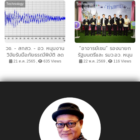
ทดสอบความเร็วพร้อมเปิด
ผนึกพันธมิตรภาคอสังหาฯ
Technology
Technology
โปรแกรมฝึกซ้อมสำหรับนัก
และโมเดิร์นเทรดชั้นนำ ส่ง
วิ่ง ปูทางแข่งจริง 4 มิ.ย. นี้
ตรงถึงมือช่าง – เจ้าของ
บ้านทั่วประเทศ
วช. - สกสว. - อว. หนุนงาน
“อาจารย์เชน” รองนายก
วิจัยรับมือภัยธรณีพิบัติ ลด
รัฐมนตรีและ รมว.อว. หนุน
ความเสี่ยง ลดสูญเสีย
งานวิจัยวัฒนธรรมดนตรี
21 ต.ค. 2565 ,
635 Views
22 พ.ค. 2569 ,
116 Views
“ท่าสยาม” สร้างคุณค่า
วัฒนธรรมไทยสู่สากล