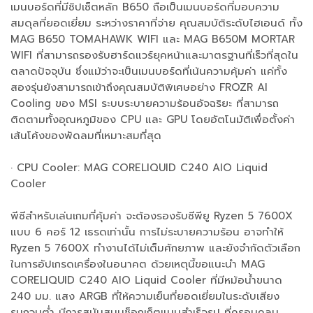
เมนบอร์ดที่มีชิปเซ็ตหลัก B650 ถือเป็นเมนบอร์ดที่มอบความ
สมดุลที่ยอดเยี่ยม ระหว่างราคาที่จ่าย คุณสมบัติระดับไฮเอนด์ ทั้ง
MAG B650 TOMAHAWK WIFI และ MAG B650M MORTAR
WIFI ที่สามารถรองรับฮาร์ดแวร์ยุคหน้าและมาตรฐานที่เร็วที่สุดใน
ตลาดปัจจุบัน ซึ่งแม้ว่าจะเป็นเมนบอร์ดที่เน้นความคุ้มค่า แค่ทั้ง
สองรุ่นยังสามารถเข้าถึงคุณสมบัติพิเศษอย่าง FROZR AI
Cooling ของ MSI ระบบระบายความร้อนอัจฉริยะ ที่สามารถ
ติดตามทั้งอุณหภูมิของ CPU และ GPU โดยอัตโนมัติเพื่อตั้งค่า
เส้นโค้งของพัดลมที่เหมาะสมที่สุด
· CPU Cooler: MAG CORELIQUID C240 AIO Liquid
Cooler
พีซีสำหรับเล่นเกมที่คุ้มค่า จะต้องรองรับซีพียู Ryzen 5 7600X
แบบ 6 คอร์ 12 เธรดเท่านั้น การไม่ระบายความร้อน อาจทำให้
Ryzen 5 7600X ทำงานได้ไม่เต็มศักยภาพ และยังจำกัดตัวเลือก
ในการอัปเกรดเครื่องในอนาคต ด้วยเหตุนี้ขอแนะนำ MAG
CORELIQUID C240 AIO Liquid Cooler ที่มีหม้อน้ำขนาด
240 มม. แสง ARGB ที่ให้ความเย็นที่ยอดเยี่ยมในระดับเสียง
รบกวนต่ำ มีการสนับสนุนซ็อกเก็ตแบบสำเร็จรูป ที่ครอบคลุม