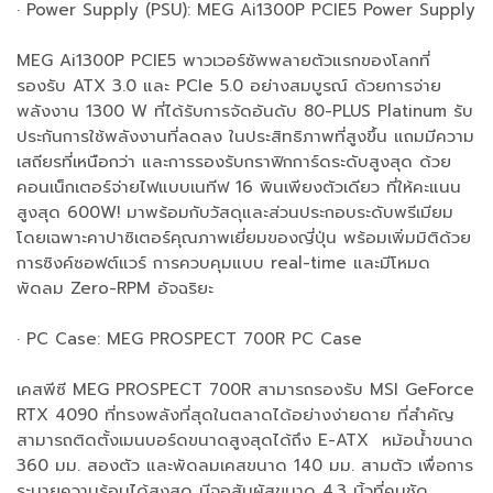
· Power Supply (PSU): MEG Ai1300P PCIE5 Power Supply
MEG Ai1300P PCIE5 พาวเวอร์ซัพพลายตัวแรกของโลกที่
รองรับ ATX 3.0 และ PCIe 5.0 อย่างสมบูรณ์ ด้วยการจ่าย
พลังงาน 1300 W ที่ได้รับการจัดอันดับ 80-PLUS Platinum รับ
ประกันการใช้พลังงานที่ลดลง ในประสิทธิภาพที่สูงขึ้น แถมมีความ
เสถียรที่เหนือกว่า และการรองรับกราฟิกการ์ดระดับสูงสุด ด้วย
คอนเน็กเตอร์จ่ายไฟแบบเนทีฟ 16 พินเพียงตัวเดียว ที่ให้คะแนน
สูงสุด 600W! มาพร้อมกับวัสดุและส่วนประกอบระดับพรีเมียม
โดยเฉพาะคาปาซิเตอร์คุณภาพเยี่ยมของญี่ปุ่น พร้อมเพิ่มมิติด้วย
การซิงค์ซอฟต์แวร์ การควบคุมแบบ real-time และมีโหมด
พัดลม Zero-RPM อัจฉริยะ
· PC Case: MEG PROSPECT 700R PC Case
เคสพีซี MEG PROSPECT 700R สามารถรองรับ MSI GeForce
RTX 4090 ที่ทรงพลังที่สุดในตลาดได้อย่างง่ายดาย ที่สำคัญ
สามารถติดตั้งเมนบอร์ดขนาดสูงสุดได้ถึง E-ATX หม้อน้ำขนาด
360 มม. สองตัว และพัดลมเคสขนาด 140 มม. สามตัว เพื่อการ
ระบายความร้อนได้สูงสุด มีจอสัมผัสขนาด 4.3 นิ้วที่คมชัด