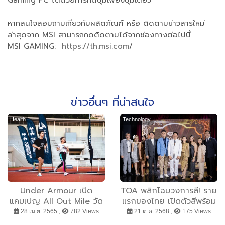
Gaming PC ได้ด้วยการกดปุ่มเพียงปุ่มเดียว
หากสนใจสอบถามเกี่ยวกับผลิตภัณฑ์ หรือ ติดตามข่าวสารใหม่
ล่าสุดจาก MSI สามารถกดติดตามได้จากช่องทางต่อไปนี้
MSI GAMING:
https://th.msi.com
/
ข่าวอื่นๆ ที่น่าสนใจ
Health
Technology
Under Armour เปิด
TOA พลิกโฉมวงการสี! ราย
แคมเปญ All Out Mile วัด
แรกของไทย เปิดตัวสีพร้อม
ฝีเท้าเฟ้นหานักวิ่งระยะ 1 ไมล์
ใช้ 2in1 ‘TOA EXPERT
28 เม.ย. 2565 ,
782 Views
21 ต.ค. 2568 ,
175 Views
ที่เร็วที่สุดในไทย! ประเดิม
SERIES’ ทนสูงสุด 15 ปี