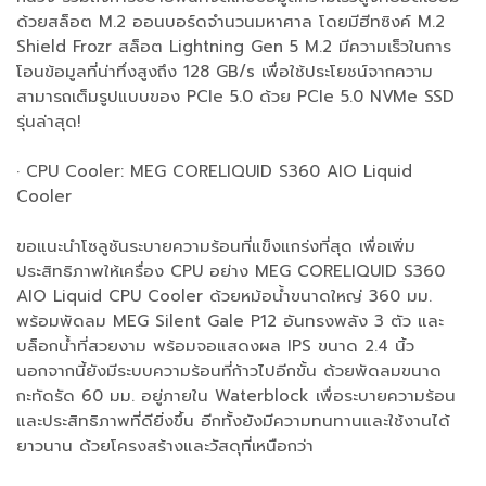
ด้วยสล็อต M.2 ออนบอร์ดจำนวนมหาศาล โดยมีฮีทซิงค์ M.2
Shield Frozr สล็อต Lightning Gen 5 M.2 มีความเร็วในการ
โอนข้อมูลที่น่าทึ่งสูงถึง 128 GB/s เพื่อใช้ประโยชน์จากความ
สามารถเต็มรูปแบบของ PCIe 5.0 ด้วย PCIe 5.0 NVMe SSD
รุ่นล่าสุด!
· CPU Cooler: MEG CORELIQUID S360 AIO Liquid
Cooler
ขอแนะนำโซลูชันระบายความร้อนที่แข็งแกร่งที่สุด เพื่อเพิ่ม
ประสิทธิภาพให้เครื่อง CPU อย่าง MEG CORELIQUID S360
AIO Liquid CPU Cooler ด้วยหม้อน้ำขนาดใหญ่ 360 มม.
พร้อมพัดลม MEG Silent Gale P12 อันทรงพลัง 3 ตัว และ
บล็อกน้ำที่สวยงาม พร้อมจอแสดงผล IPS ขนาด 2.4 นิ้ว
นอกจากนี้ยังมีระบบความร้อนที่ก้าวไปอีกขั้น ด้วยพัดลมขนาด
กะทัดรัด 60 มม. อยู่ภายใน Waterblock เพื่อระบายความร้อน
และประสิทธิภาพที่ดียิ่งขึ้น อีกทั้งยังมีความทนทานและใช้งานได้
ยาวนาน ด้วยโครงสร้างและวัสดุที่เหนือกว่า