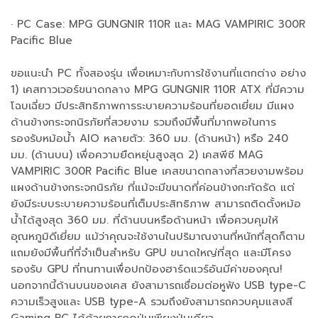
· PC Case: MPG GUNGNIR 110R และ MAG VAMPIRIC 300R
Pacific Blue
ขอแนะนำ PC ทั้งสองรุ่น เพื่อเหมาะกับการใช้งานที่แตกต่าง อย่าง
1) เคสทาวเวอร์ขนาดกลาง MPG GUNGNIR 110R ATX ที่มีความ
โฉบเฉี่ยว มีประสิทธิภาพการระบายความร้อนที่ยอดเยี่ยม มีแผง
ด้านข้างกระจกนิรภัยที่สวยงาม รวมถึงมีพื้นที่มากพอในการ
รองรับหม้อน้ำ AIO หลายตัว: 360 มม. (ด้านหน้า) หรือ 240
มม. (ด้านบน) เพื่อความยืดหยุ่นสูงสุด 2) เคสพีซี MAG
VAMPIRIC 300R Pacific Blue เคสขนาดกลางที่สวยงามพร้อม
แผงด้านข้างกระจกนิรภัย ที่แม้จะมีขนาดที่ค่อนข้างกะทัดรัด แต่
ยังมีระบบระบายความร้อนที่เต็มประสิทธิภาพ สามารถติดตั้งหม้อ
น้ำได้สูงสุด 360 มม. ที่ด้านบนหรือด้านหน้า เพื่อควบคุมให้
อุณหภูมิดีเยี่ยม แม้ว่าคุณจะใช้งานในปริมาณงานที่หนักที่สุดก็ตาม
แถมยังมีพื้นที่ที่จำเป็นสำหรับ GPU ขนาดใหญ่ที่สุด และมีโครง
รองรับ GPU ที่ทนทานเพื่อปกป้องฮาร์ดแวร์อันมีค่าของคุณ!
นอกจากนี้ด้านบนของเคส ยังสามารถเชื่อมต่อหูฟัง USB type-C
ความเร็วสูงและ USB type-A รวมถึงยังสามารถควบคุมแสงสี