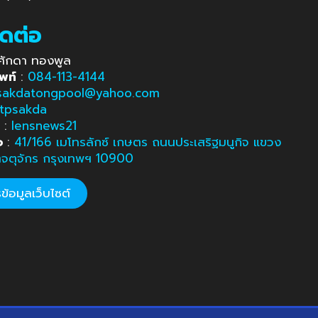
ิดต่อ
ศักดา ทองพูล
พท์
:
084-113-4144
sakdatongpool@yahoo.com
tpsakda
e
:
lensnews21
อ
:
41/166 เมโทรลักซ์ เกษตร ถนนประเสริฐมนูกิจ แขวง
ตจตุจักร กรุงเทพฯ 10900
้อมูลเว็บไซต์