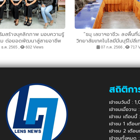
เสริมสร้างบุคลิกภาพ มอบความรู้
”ธนุ เลขาฯอาชีวะ ลงพื้นที่
ม ต่อยอดพัฒนาสู่สายอาชีพ
วิทยาลัยเทคโนโลยีมีนบุรีโปลีเ
โป สร้างสถานศึกษาอาชีว
 ธ.ค. 2565 ,
602 Views
07 ก.ค. 2566 ,
717 
สถิติกา
เข้าชมวันนี้ : 
เข้าชมเมื่อวาน
เข้าชม เดือนนี
เข้าชม 1 เดือ
เข้าชม 2 เดือ
เข้าชมทั้งหมด