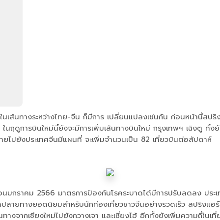
์ในเส้นทางระหว่างไทย-จีน ก็มีการ เปลี่ยนแปลงเช่นกัน ก่อนหน้านี้สปริง
นฤดูการบินใหม่นี้ยังจะมีการเพิ่มเส้นทางบินใหม่ กรุงเทพฯ เฉิงตู ทั้
ยไปยังประเทศจีนมีแผนที่ จะเพิ่มจํานวนเป็น 82 เที่ยวบินต่อสัปดาห์
ดือนมกราคม 2566 มาตรการป้องกันโรคระบาดได้มีการปรับลดลง ประเทศ
ทางยอดนิยมสําหรับนักท่องเที่ยวชาวจีนอย่างรวดเร็ว สปริงแอร์ไลน์เ
เชียงใหม่ไปยังกวางเจา และเซี่ยงไฮ้ อีกทั้งยังเพิ่มความถี่ในเที่ยวบิ