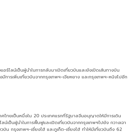
แอร์ไลน์เป็นผู้นําในการกลับมาเปิดเที่ยวบินและยังเปิดเส้นทางบิน
งยังมีการเพิ่มเที่ยวบินจากกรุงเทพฯ-เจียหยาง และกรุงเทพฯ-หนิงโปอีก
ไทยเป็นหนึ่งใน 20 ประเทศแรกที่รัฐบาลจีนอนุญาตให้มีการเดิน
ป็นผู้นําในการฟื้นฟูและเปิดเที่ยวบินจากกรุงเทพฯไปยัง กวางเจา
น กรุงเทพฯ-เซี่ยงไฮ้ และภูเก็ต-เซี่ยงไฮ้ ทำให้มีเที่ยวบินถึง 62