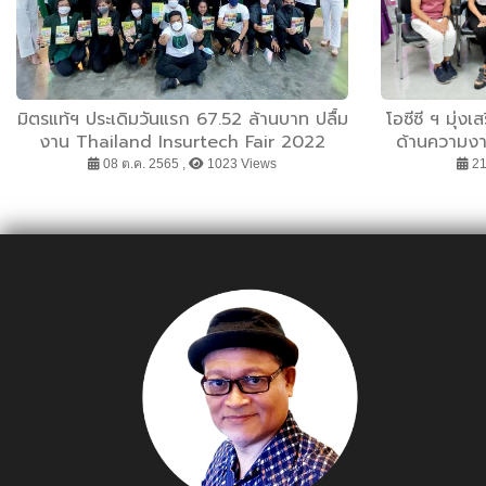
มิตรแท้ฯ ประเดิมวันแรก 67.52 ล้านบาท ปลื้ม
โอซีซี ฯ มุ่ง
งาน Thailand Insurtech Fair 2022
ด้านความงา
08 ต.ค. 2565 ,
1023 Views
21