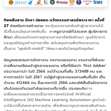
ทิพยสืบสาน รักษา ต่อยอด นวัตกรรมศาสตร์พระราชา ครั้งที่
27
ส่งเสริมการสร้างงาน
กระตุ้นแรงงานกลับเข้าสู่ตลาดงานได้
เร็วขึ้นและมีคุณภาพเพิ่มขึ้น พา
ครูอาจารย์ทั่วประเทศ
ผู้บริหารการ
ศึกษา
เยี่ยมชมโครงการอุทยานการอาชีพชัยพัฒนา
ศูนย์วิชาการ
และศูนย์ข้อมูลด้านการอาชีพ
สนับสนุนการเพิ่มทักษะแรงงาน
เป็นการ "upskill-reskill" ให้เหมาะสมกับโลกธุรกิจยุคใหม่
ข้อมูลของกรมการจัดหางาน กระทรวงแรงงาน แรงงานที่เพิ่งจบ
การศึกษาเตรียมเข้าสู่ตลาดแรงงาน หรือที่เรียกว่า ‘First Jobber’
ประมาณการว่า ในปี 2566 จะมีจำนวนทั้งสิ้น 373488 คน และ
คาดการณ์ว่า ในปี 2567 จะมีผู้เข้าสู่ตลาดแรงงานเพิ่มขึ้นอีก เป็น
จำนวน 412466 คน ซึ่งมากกว่าปี 2566 แสดงให้เห็นถึงอัตราการ
เติบโตของจำนวนกำลังแรงงานที่มากขึ้น ประกอบกับ
การ
เปลี่ยนแปลงอย่างรวดเร็วมากทางเทคโนโลยี Artificial
Intelligence (AI) Machine Learning Automation ถูกนำเข้า
มาใช้มากขึ้นในหลายๆภาคส่วน เพื่อพัฒนาคุณภาพของสินค้าและ