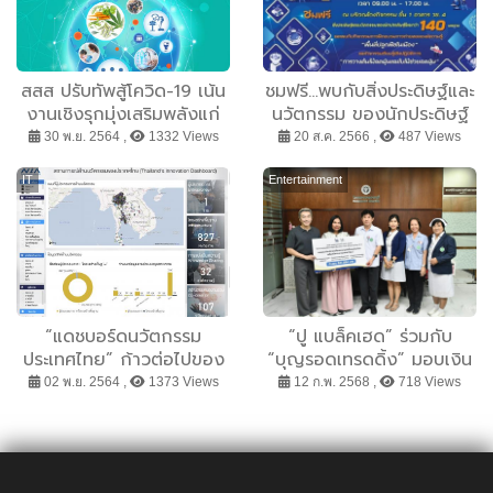
สสส ปรับทัพสู้โควิด-19 เน้น
ชมฟรี...พบกับสิ่งประดิษฐ์และ
งานเชิงรุกมุ่งเสริมพลังแก่
นวัตกรรม ของนักประดิษฐ์
องค์กรและชุมชน พร้อมใช้
ไทยกว่า 140 ผลงาน
30 พ.ย. 2564 ,
1332 Views
20 ส.ค. 2566 ,
487 Views
เทคโนโลยีดิจิทัลช่วยสื่อสาร-
ให้ความรู้ ล่าสุดหนุนจัดงาน
IT
Entertainment
ไทยแลนด์ อินเตอร์เนชั่นแนล
เฮลท์ เอ็กซ์โป 2022
“แดชบอร์ดนวัตกรรม
“ปู แบล็คเฮด” ร่วมกับ
ประเทศไทย” ก้าวต่อไปของ
“บุญรอดเทรดดิ้ง” มอบเงิน
การต่อยอดและขยายผล
จากคอนเสิร์ตการกุศลฯ
02 พ.ย. 2564 ,
1373 Views
12 ก.พ. 2568 ,
718 Views
“เครือข่ายนวัตกรรม
สมทบทุนจัดซื้ออุปกรณ์
ประเทศไทย”
เครื่องมือแพทย์ เพื่อผู้ป่วย
มะเร็งที่ขาดโอกาสในการ
รักษา