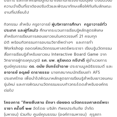
บริการ และที่สำคัญคือถูกนำมาใช้แทนที่แรงงานมนุษย์ ดังนั้นจึงมี
ความจำเป็นที่เราต้องปรับตัวและพัฒนาทักษะเพื่อให้ทันกับลักษณะ
งานที่เปลี่ยนไป
กิจกรรม สำหรับ ครูอาจารย์
ผู้บริหารการศึกษา ครูอาจารย์ทั่ว
ประเทศ และผู้ที่สนใจ
ศึกษากระบวนการเรียนรู้หลักสูตรพิเศษ
สำหรับการเรียนการสอนเยาวชนในศตวรรษที่ 21 ครบทุก
มิติ
พร้อมกิจกรรมการ
อบรมวิชาชีพต่างๆ
และการทำ
Workshop ถอดรหัสนวัตกรรมศาสตร์พระราชา เรียนรู้นวัตกรรม
สื่อการเรียนรู้สำหรับเยาวชน Interactive Board Game จาก
วิทยากรผู้ทรงคุณวุฒิ
รศ. นพ. สุริยเดว ทรีปาตี
ผู้อำนวยการ
ศูนย์คุณธรรม
ดร. ดนัย จันทร์เจ้าฉาย
ประธานมูลนิธิธรรมดี และ
อาจารย์ อดุลย์ ดาราธรรม
นายกสมาคมนักเรียนเก่า AFS
ประเทศไทย เพื่อนำไปพัฒนาหลักสูตรการเรียนรู้สำหรับเยาวชนคน
รุ่นใหม่ และการพัฒนานวัตกรรมแบบก้าวกระโดดสำหรับองค์กร
ต่อไป
โครงการ “ทิพยสืบสาน รักษา ต่อยอด นวัตกรรมศาสตร์พระ
ราชา ครั้งที่ ๒๗
จัดโดย บริษัท ทิพยประกันภัย จำกัด
(มหาชน) ร่วมกับ ศูนย์คุณธรรม (องค์การมหาชน) คุรุสภา