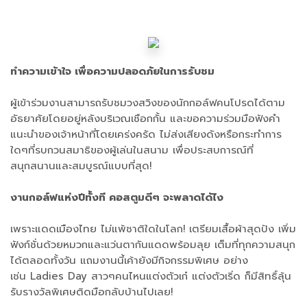
ทำความเข้าใจ เพื่อความปลอดภัยในการรับชม
ผู้เข้าร่วมงานสามารถรับชมวงสวิงของนักกอล์ฟคนโปรดได้ตาม
อัธยาศัยโดยอยู่หลังบริเวณเชือกกั้น และขอความร่วมมือฟังคำ
แนะนำของเจ้าหน้าที่โดยเคร่งครัด ไม่ส่งเสียงดังหรือกระทำการ
ใดๆที่รบกวนสมาธิของผู้เล่นในสนาม เพื่อประสบการณ์ที่
สนุกสนานและสมบูรณ์แบบที่สุด!
งานกอล์ฟแห่งปีทั้งที คอสตูมดีๆ จะพลาดได้ไง
เพราะแดดเมืองไทย ไม่แพ้ชาติใดในโลก! เตรียมเสื้อผ้าสุดปัง เพิ่ม
ฟังก์ชั่นด้วยหมวกและแว่นตากันแดดพร้อมลุย เต็มที่ทุกความสนุก
ได้ตลอดทั้งวัน แถมงานนี้เค้ายังมีกิจกรรมพิเศษ อย่าง
เช่น Ladies Day สาวๆคนไหนแต่งตัวเก๋ แต่งตัวเริ่ด ก็มีสิทธิ์ลุ้น
รับรางวัลพิเศษติดมือกลับบ้านไปเลย!