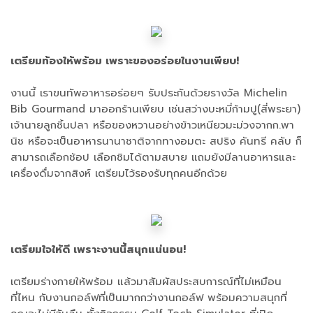
เตรียมท้องให้พร้อม เพราะของอร่อยในงานเพียบ!
งานนี้ เราขนทัพอาหารอร่อยๆ รับประกันด้วยรางวัล Michelin
Bib Gourmand มาออกร้านเพียบ เช่นสว่างบะหมี่ก้ามปู(สี่พระยา)
เจ้านายลูกชิ้นปลา หรือของหวานอย่างข้าวเหนียวมะม่วงจากก.พา
นิช หรือจะเป็นอาหารนานาชาติจากทางอมตะ สปริง คันทรี คลับ ก็
สามารถเลือกช้อป เลือกชิมได้ตามสบาย แถมยังมีลานอาหารและ
เครื่องดื่มจากสิงห์ เตรียมไว้รองรับทุกคนอีกด้วย
เตรียมใจให้ดี เพราะงานนี้สนุกแน่นอน!
เตรียมร่างกายให้พร้อม แล้วมาสัมผัสประสบการณ์ที่ไม่เหมือน
ที่ไหน กับงานกอล์ฟที่เป็นมากกว่างานกอล์ฟ พร้อมความสนุกที่