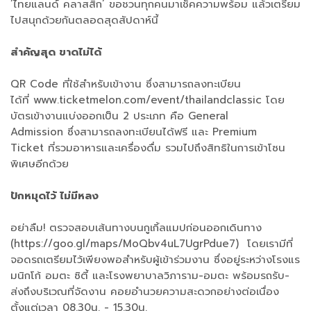
‘ไทยแลนด์ คลาสสิก’ ขอชวนทุกคนมาเช็คความพร้อม แล้วเตรียม
ไปสนุกด้วยกันตลอดสุดสัปดาห์นี้
สำคัญสุด ขาดไม่ได้
QR Code ที่ใช้สำหรับเข้างาน ซึ่งสามารถลงทะเบียน
ได้ที่ www.ticketmelon.com/event/thailandclassic โดย
บัตรเข้างานแบ่งออกเป็น 2 ประเภท คือ General
Admission ซึ่งสามารถลงทะเบียนได้ฟรี และ Premium
Ticket ที่รวมอาหารและเครื่องดื่ม รวมไปถึงสิทธิในการเข้าโซน
พิเศษอีกด้วย
ปักหมุดไว้ ไม่มีหลง
อย่าลืม! ตรวจสอบเส้นทางบนกูเกิ้ลแมปก่อนออกเดินทาง
(https://goo.gl/maps/MoQbv4uL7UgrPdue7) โดยเรามีที่
จอดรถเตรียมไว้เพียงพอสำหรับผู้เข้าร่วมงาน ซึ่งอยู่ระหว่างโรงแร
มนิกโก้ อมตะ ซิตี้ และโรงพยาบาลวิภาราม-อมตะ พร้อมรถรับ-
ส่งถึงบริเวณที่จัดงาน คอยอำนวยความสะดวกอย่างต่อเนื่อง
ตั้งแต่เวลา 08.30น. - 15.30น.