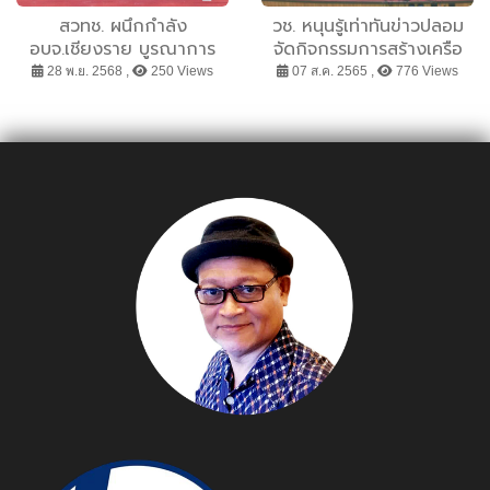
สวทช. ผนึกกำลัง
วช. หนุนรู้เท่าทันข่าวปลอม
อบจ.เชียงราย บูรณาการ
จัดกิจกรรมการสร้างเครือ
“คลินิกน้ำ-Traffy Fondue”
ข่ายข่าวเยาวชนมีส่วนร่วม
28 พ.ย. 2568 ,
250 Views
07 ส.ค. 2565 ,
776 Views
สร้าง “สายสืบน้ำ” แบบเจอ
ทางการเมือง โดยการมีส่วน
แจ้ง จบ
ร่วมของเยาวชน 20 สถาบัน
กว่า 100 คน