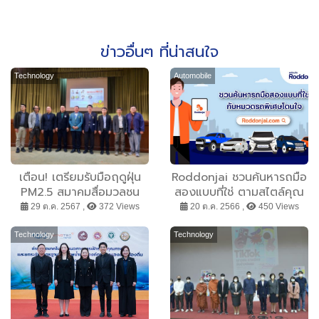
ข่าวอื่นๆ ที่น่าสนใจ
Technology
Automobile
เตือน! เตรียมรับมือฤดูฝุ่น
Roddonjai ชวนค้นหารถมือ
PM2.5 สมาคมสื่อมวลชน
สองแบบที่ใช่ ตามสไตล์คุณ
เกษตรฯ จัดระดมความคิดนัก
กับหมวดรถพิเศษโดนใจ
29 ต.ค. 2567 ,
372 Views
20 ต.ค. 2566 ,
450 Views
วิชาการ-องค์กรพัฒนาภาค
เอกชน หวังสร้างความเข้าใจ
Technology
Technology
ใหม่ที่ถูกต้องเกี่ยวกับปัญหา
การเผา รณรงค์แก้ปัญหาฝุ่น
ควันพิษที่ต้นเหตุ