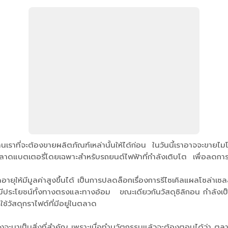
้านเราที่จะต้องขายผลิตภัณฑ์เหล่านั้นให้ได้ก่อน ในวันนี้เราอาจจะขายไม
ตลาดแบตเตอรี่โดยเฉพาะสำหรับรถยนต์ไฟฟ้าที่กำลังเติบโต เพื่อลดการน
ยุให้มีมูลค่าสูงขึ้นได้ เป็นการปลดล็อกเรื่องการรีไซเคิลแผลโซล่าเซลล์
มทุนจะมีประโยชน์ทั้งทางตรงและทางอ้อม ขณะเดียวกันวัสดุซิลิกอน กำลั
้วัสดุกราไฟต์ที่มีอยู่ในตลาด
งจะมาเป็นสิ่งที่สำคัญ เพราะเมื่อทำนวัตกรรมแล้วจะต้องตอบได้ว่า ตลาด