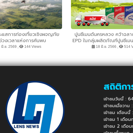
ะแสการท่องเที่ยวเชิงผจญภัย
ปูนซีเมนต์นครหลวง คว้าฉลา
สช่วงเวลาแห่งการค้นพบ
EPD ในกลุ่มผลิตภัณฑ์ปูนซีเม
ของไทย
 มิ.ย. 2569 ,
144 Views
18 มิ.ย. 2566 ,
514 
สถิติกา
เข้าชมวันนี้ :
เข้าชมเมื่อวาน
เข้าชม เดือนนี
เข้าชม 1 เดือ
เข้าชม 2 เดือ