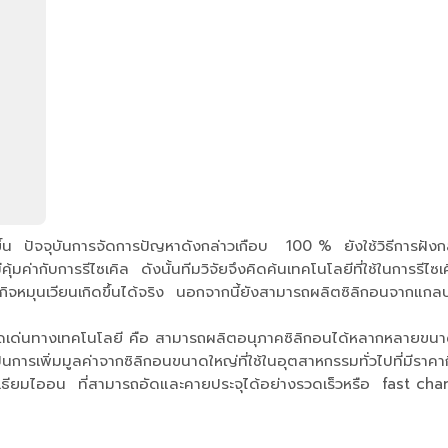
ขึ้น ปัจจุบันการจัดการปัญหาดังกล่าวเกือบ 100 % ยังใช้วิธีการฝัง
ม่คุ้มค่ากับการรีไซเคิล ดังนั้นทีมวิจัยจึงคิดค้นเทคโนโลยีที่ใช้ในการร
ฐกิจหมุนเวียนเกิดขึ้นได้จริง นอกจากนี้ยังสามารถผลิตซิลิกอนจากแกลบ
“ มีจุดเด่นทางเทคโนโลยี คือ สามารถผลิตอนุภาคซิลิกอนได้หลากหลาย
ารเพิ่มมูลค่าจากซิลิกอนขนาดใหญ่ที่ใช้ในอุตสาหกรรมทั่วไปที่มีราคาก
ิเธียมไออน ที่สามารถอัดและคายประจุได้อย่างรวดเร็วหรือ fast char