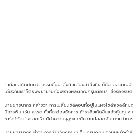
“ เมื่อเราคิดค้นนวัตกรรมขึ้นมาสิ่งที่จะต้องคำนึงถึง ก็คือ ตลาดในบ
เดียวกันเราก็ต้องพยายามที่จะสร้างผลิตภัณฑ์รุ่นต่อไป ซึ่งรองรับ
นายยุทธนากร กล่าวว่า การเปลี่ยนซิลิคอนที่อยู่ในแผงโซล่าเซลล์หมดอา
มีสารพิษ เช่น สารตะกั่วที่จะต้องจัดการ ถ้าธุรกิจเกิดขึ้นแล้วคุ้
ชาร์ทได้อย่างรวดเร็ว มีค่าความจุสูงและมีความปลอดภัยมากกว่าการใช
นายยุทธนากร ย้ำว่า การทำนวัตกรรมที่เป็นเทรนด์ในปัจจุบันหรือกำลั