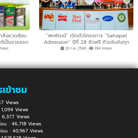
กสิ่งแวดล้อม
“สหพัฒน์” เปิดตัวโครงการ “Sahapat
นต์เป็นรายแรก
Admission” ปีที่ 28 ติวฟรี ติวเข้มข้นทุก
สนามสอบ เดินหน้าเปิดโอกาสทางการศึกษา
Views
18 ก.ค. 2568 ,
394 Views
ให้น้อง ๆ ทั่วประเทศ
รเข้าชม
 647 Views
 : 1,094 Views
้ : 6,377 Views
นก่อน : 46,718 Views
นก่อน : 40,967 Views