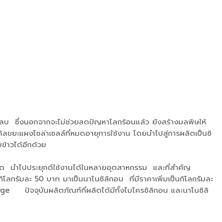
กลบ ซึ่งนอกจากจะไม่ช่วยลดปัญหาโลกร้อนแล้ว ยังสร้างมลพิษให้
ีไซเคิลขยะแผงโซล่าเซลล์ที่หมดอายุการใช้งาน โดยนำไปสู่การผลิตเป็นซิ
ข้าวได้อีกด้วย
ขนาด นำไปประยุกต์ใช้งานได้ในหลายอุตสาหกรรม และที่สำคัญ
ิโลกรัมละ 50 บาท มาเป็นนาโนซิลิกอน ที่มีราคาเพิ่มเป็นกิโลกรัมละ
ge ปัจจุบันผลิตภัณฑ์ที่ผลิตได้มีทั้งไมโครซิลิกอน และนาโนซิลิ