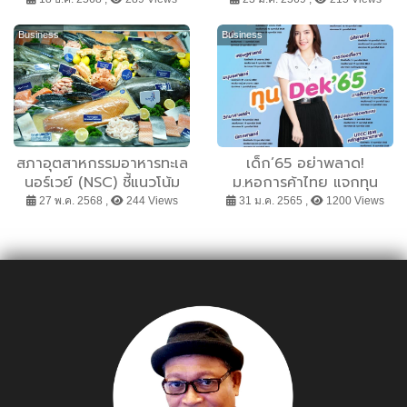
ขวัญช่วงเทศกาลปีใหม่
Premium พร้อมชูนโยบาย
GAC CARE และ GAC
Business
Business
Easy Trade-in ยกระดับ
บริการหลังการขายเต็มรูป
แบบ
สภาอุตสาหกรรมอาหารทะเล
เด็ก’65 อย่าพลาด!
นอร์เวย์ (NSC) ชี้แนวโน้ม
ม.หอการค้าไทย แจกทุน
ความต้องการอาหารทะเลใน
สนับสนุนเด็กเรียนดี มีฝัน
27 พ.ค. 2568 ,
244 Views
31 ม.ค. 2565 ,
1200 Views
ไทยเพิ่มขึ้นอย่างมีนัยสำคัญ
และความสามารถ พร้อม
ในงาน THAIFEX – Anuga
ต้อนรับสู่ครอบครัว “เด็กหัว
Asia 2025
การค้า” รับปีการศึกษา
2565