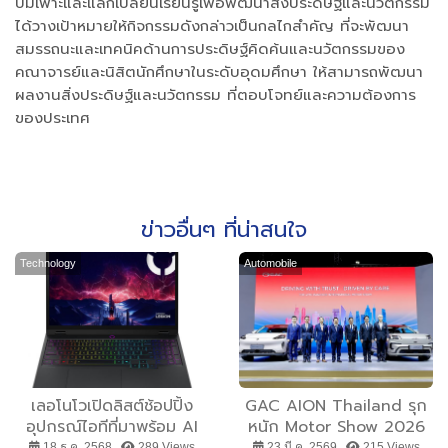
บ่มเพาะและแลกเปลี่ยนเรียนรู้เพื่อพัฒนาสิ่งประดิษฐ์และนวัตกรรม
ได้วางเป้าหมายให้กิจกรรมดังกล่าวเป็นกลไกสำคัญ ที่จะพัฒนา
สมรรถนะและเทคนิคด้านการประดิษฐ์คิดค้นและนวัตกรรมของ
คณาจารย์และนิสิตนักศึกษาในระดับอุดมศึกษา ให้สามารถพัฒนา
ผลงานสิ่งประดิษฐ์และนวัตกรรม ที่ตอบโจทย์และความต้องการ
ของประเทศ
ข่าวอื่นๆ ที่น่าสนใจ
Technology
Automobile
เลอโนโวเปิดลิสต์ช้อปปิ้ง
GAC AION Thailand รุก
อุปกรณ์ไอทีที่มาพร้อม AI
หนัก Motor Show 2026
อัจฉริยะเพื่อมอบเป็นของ
เปิดตัว AION V 500
18 ธ.ค. 2568 ,
289 Views
23 มี.ค. 2569 ,
215 Views