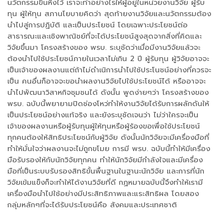
นวัตกรรมขึ้นหิ้งไว้ เราจะทำอย่างไรให้ผู้อยู่ในหน่วยงานวิจัย ผู้รับ
ทุน ผู้ให้ทุน สภานโยบายคิดว่า สุดท้ายงานวิจัยและนวัตกรรมต้อง
นำไปสู่การปฏิบัติ และเป็นประโยชน์ โดยเฉพาะประโยชน์ต่อ
สาธารณะและเชิงพาณิชย์ที่จะได้ประโยชน์สูงสุดจากสิ่งที่คิดและ
วิจัยขึ้นมา โครงสร้างของ พรบ. ระบุชัดว่าเมื่อมีงานวิจัยแล้วจะ
ต้องนำไปใช้ประโยชน์ภายในเวลาไม่เกิน 2 ปี ผู้รับทุน ผู้วิจัยอาจจะ
เป็นเจ้าของผลงานแต่ถ้าไม่ดำเนิการนำไปใช้ประโนชน์อย่างที่ควรจะ
เป็น คนอื่นก็อาจจะขอนำผลงานวิจัยไปใช้ประโยชน์ได้ หรืออาจจะ
นำไปพัฒนาวิสาหกิจชุมชนได้ ดังนั้น พูดง่ายๆว่า โครงสร้างของ
พรบ. ฉบับนี้พยายามปิดช่องโหว่ทำให้งานวิจัยได้รับการผลักดันให้
เป็นประโยชน์อย่างแท้จริง และยังระบุชัดเจนว่า ไม่ว่าใครจะเป็น
เจ้าของผลงานหรือผู้รับทุนผู้ให้ทุนหรือผู้ร้องขอเพื่อใช้ประโยชน์
ทุกคนต้องให้สิทธิประโยชน์กับผู้วิจัย ดังนั้นนักวิจัยจะมีเครื่องมือที่
ทำให้มั่นใจว่าผลงานจะไม่ถูกขโมย การมี พรบ. ฉบับนี้ทำให้มีเครื่อง
มือรับรองให้กับนักวิจัยทุกคน ทำให้นักวิจัยมีกำลังใจและมีเครื่อง
มือที่เป็นระบบรับรองสิทธิขั้นพื้นฐานในฐานะนักวิจัย และการที่นัก
วิจัยเข้มแข็งก็จะทำให้ได้งานวิจัยที่ดี กฏหมายฉบับนี้จึงทำให้เรามี
เครื่องมือนำไปใช้อย่างมีประสิทธิภาพและแระสิทธิผล โดยสอง
กลุ่มหลักๆที่จะได้รับประโยชน์คือ สังคมและประเทศชาติ