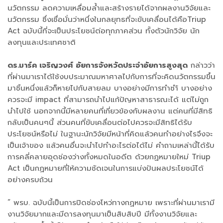
นวัตกรรม ลดความเหลื่อมล้ำและสร้างรายได้จากผลงานวิจัยและ
นวัตกรรม ซึ่งเชื่อมั่นว่าหนึ่งในกลยุทธที่จะขับเคลื่อนได้คือTriup
Act ฉบับนี้ที่จะเป็นประโยชน์ต่อทุกภาคส่วน ทั้งตัวนักวิจัย นัก
ลงทุนและประเทศชาติ
ดร.มาร์ค เจริญวงศ์ อัยการจังหวัดประจำอัยการสูงสุด
กล่าวว่า
ที่ผ่านมาเราได้ใช้งบประมาณมหาศาลไปกับการที่จะคิดนวัตกรรมขึ้น
มาชิ้นหนึ่งแล้วก็หายไปกับสายลม บางอย่างมีการทำซำ้ บางอย่าง
ควรจะมี impact ที่สามารถนำไปแก้ปัญหาสาธารณะได้ แต่ไม่ถูก
นำไปใช้ นอกจากนี้มีหลายคนที่เกี่ยวข้องกับผลงาน แต่คนที่มีสิทธิ
กลับเป็นคนๆนี้ ส่วนคนที่ขับเคลื่อนต่อไปควรจะมีสิทธิได้รับ
ประโยชน์หรือไม่ ในฐานะนักวิจัยมีหน้าที่คิดแล้วคนทำอย่างไรจึงจะ
เป็นเจ้าของ แล้วคนอื่นจะนำไปทำอะไรต่อได้ไม่ คำถามเหล่านี้ได้รับ
การคลี่คลายอุดช่องว่างทั้งหมดในอดีต ด้วยกฏหมายใหม่ Triup
Act เป็นกฏหมายที่ให้ความชัดเจนในการแบ่งปันผลประโยชน์ได้
อย่างครบถ้วน
“ พรบ. ฉบับนี้เป็นการปิดช่องโหว่ทางกฏหมาย เพราะที่ผ่านมาเรามี
งานวิจัยมากและมีดารลงทุนมาเป็นสิบสิบปี มีทั้งงานวิจัยและ