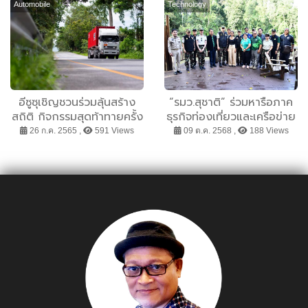
ใส่ใจ โอบรับความแตกต่าง
ออนไลน์สร้างรายได้ที่ยั่งยืน
Automobile
Technology
และความยั่งยืน
อีซูซุเชิญชวนร่วมลุ้นสร้าง
“รมว.สุชาติ” ร่วมหารือภาค
สถิติ กิจกรรมสุดท้าทายครั้ง
ธุรกิจท่องเที่ยวและเครือข่าย
แรกในวงการรถบรรทุกเมือง
อนุรักษ์เขาใหญ่ เร่งสร้าง
26 ก.ค. 2565 ,
591 Views
09 ต.ค. 2568 ,
188 Views
ไทย!! กับภารกิจ Isuzu
ความร่วมมือแก้ปัญหาสัตว์
King of Trucks One
ป่าออกนอกพื้นที่อย่างเป็น
Tank Challenge น้ำมันถัง
ระบบ
เดียววิ่งไกล 1,200
กิโลเมตร