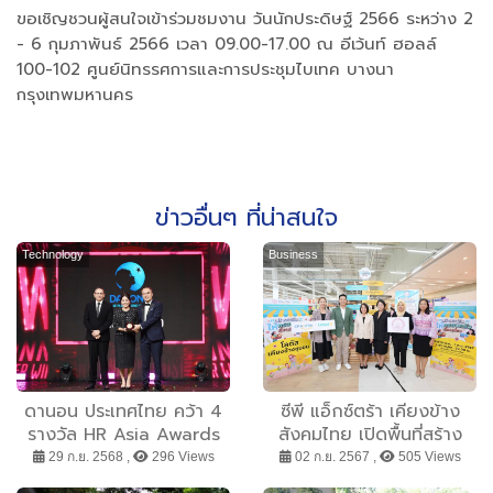
ขอเชิญชวนผู้สนใจเข้าร่วมชมงาน วันนักประดิษฐ์ 2566 ระหว่าง 2
- 6 กุมภาพันธ์ 2566 เวลา 09.00-17.00 ณ อีเว้นท์ ฮอลล์
100-102 ศูนย์นิทรรศการและการประชุมไบเทค บางนา
กรุงเทพมหานคร
ข่าวอื่นๆ ที่น่าสนใจ
Technology
Business
ดานอน ประเทศไทย คว้า 4
ซีพี แอ็กซ์ตร้า เคียงข้าง
รางวัล HR Asia Awards
สังคมไทย เปิดพื้นที่สร้าง
2025 ปีที่สอง เน้นย้ำ
อาชีพให้ครอบครัวเลี้ยงเดี่ยว
29 ก.ย. 2568 ,
296 Views
02 ก.ย. 2567 ,
505 Views
วัฒนธรรมองค์กรแห่งความ
พร้อมเสริมศักยภาพขาย