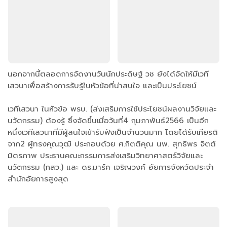
นอกจากนี้ตลอดการจัดงานวันนักประดิษฐ์ วช ยังได้จัดให้มีเวที
เสวนาเพื่อสร้างการรับรู้ในหัวข้อที่น่าสนใจ และเป็นประโยชน์
เวทีเสวนา ในหัวข้อ พรบ. (ส่งเสริมการใช้ประโยชน์ผลงานวิจัยและ
นวัตกรรม) ต้องรู้ ซึ่งจัดขึ้นเมื่อวันที่4 กุมภาพันธ์2566 เป็นอีก
หนึ่งเวทีเสวนาที่มีผู้สนใจเข้ารับฟังเป็นจำนวนมาก โดยได้รับเกียรติ
จาก2 ผู้ทรงคุณวุฒิ ประกอบด้วย ศ.กิตติคุณ นพ. สุทธิพร จิตต์
มิตรภาพ ประธานคณะกรรมการส่งเสริมวิทยาศาสตร์วิจัยและ
นวัตกรรม (กสว.) และ ดร.มาร์ค เจริญวงศ์ อัยการจังหวัดประจำ
สำนักอัยการสูงสุด