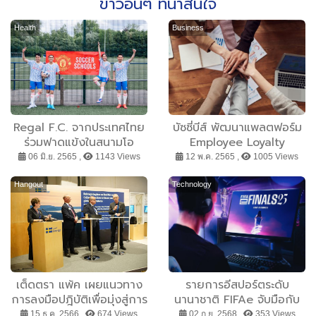
ข่าวอื่นๆ ที่น่าสนใจ
Health
Business
Regal F.C. จากประเทศไทย
บัซซี่บีส์ พัฒนาแพลตฟอร์ม
ร่วมฟาดแข้งในสนามโอ
Employee Loyalty
ลด์แทรฟฟอร์ด กระทบไหล่
Program สร้าง
06 มิ.ย. 2565 ,
1143 Views
12 พ.ค. 2565 ,
1005 Views
กับ 5 ตำนานปีศาจแดง ใน
ประสบการณ์ในการมีส่วน
กิจกรรม Regal F.C.
ร่วมของพนักงาน อีกจิกซอว์
Hangout
Technology
Global Game Day by
สำคัญในยุค WFH ช่วยขับ
Chivas The Blend
เคลื่อนการทำงานวิถีใหม่
เต็ดตรา แพ้ค เผยแนวทาง
รายการอีสปอร์ตระดับ
การลงมือปฎิบัติเพื่อมุ่งสู่การ
นานาชาติ FIFAe จับมือกับ
ปฎิรูประบบอาหาร
เลอโนโว ในการใช้ผลิตภัณฑ์
15 ธ.ค. 2566 ,
674 Views
02 ก.ย. 2568 ,
353 Views