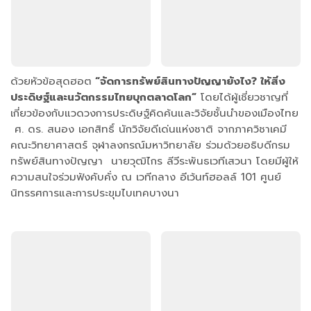
ด้วยหัวข้อสุดฮอต
“จัดการทรัพย์สินทางปัญญายังไง? ให้สิ่ง
ประดิษฐ์และนวัตกรรมไทยบุกตลาดโลก”
โดยได้ผู้เชี่ยวชาญที่
เกี่ยวข้องกับแวดวงการประดิษฐ์คิดค้นและวิจัยชั้นนำของเมืองไทย
ศ. ดร. สนอง เอกสิทธิ์ นักวิจัยดีเด่นแห่งชาติ จากภาควิชาเคมี
คณะวิทยาศาสตร์ จุฬาลงกรณ์มหาวิทยาลัย ร่วมด้วยอธิบดีกรม
ทรัพย์สินทางปัญญา นายวุฒิไกร ลีวีระพันธเวทีเสวนา โดยมีผู้ให้
ความสนใจร่วมฟังคับคั่ง ณ เวทีกลาง อีเว้นท์ฮอลล์ 101 ศูนย์
นิทรรศการและการประขุมไบเทคบางนา