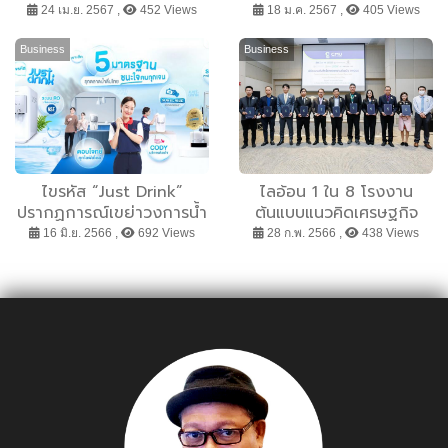
โครงการมิกซ์ยูสแห่งแรก
องค์กรในภูมิภาคเอเชีย
24 เม.ย. 2567 ,
452 Views
18 ม.ค. 2567 ,
405 Views
ของปรีดา เรียล เอสเตส
แปซิฟิกและญี่ปุ่น ยังพัฒนา
ได้มากกว่านี้ เพื่อรักษาความ
Business
Business
ปลอดภัยของข้อมูล
ไขรหัส “Just Drink”
ไลอ้อน 1 ใน 8 โรงงาน
ปรากฏการณ์เขย่าวงการน้ำ
ต้นแบบแนวคิดเศรษฐกิจ
ดื่มไทย
หมุนเวียน ภายใต้โครงการ
16 มิ.ย. 2566 ,
692 Views
28 ก.พ. 2566 ,
438 Views
พัฒนาอุตสาหกรรมคาร์บอน
ต่ำในพื้นที่ EEC