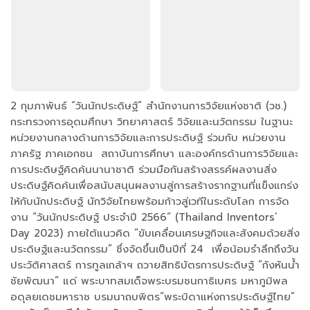
2 กุมภาพันธ์ “วันนักประดิษฐ์” สำนักงานการวิจัยแห่งชาติ (วช.)
กระทรวงการอุดมศึกษา วิทยาศาสตร์ วิจัยและนวัตกรรม ในฐานะ
หน่วยงานกลางด้านการวิจัยและการประดิษฐ์ ร่วมกับ หน่วยงาน
ภาครัฐ ภาคเอกชน สถาบันการศึกษา และองค์กรด้านการวิจัยและ
การประดิษฐ์คิดค้นนานาชาติ ร่วมมือกันสร้างสรรค์ผลงานสิ่ง
ประดิษฐ์คิดค้นเพื่อสนับสนุนผลงานสู่การสร้างรากฐานที่แข็งแกร่ง
ให้กับนักประดิษฐ์ นักวิจัยไทยพร้อมก้าวสู่เวทีในระดับโลก การจัด
งาน “วันนักประดิษฐ์ ประจำปี 2566” (Thailand Inventors’
Day 2023) ภายใต้แนวคิด “ขับเคลื่อนเศรษฐกิจและสังคมด้วยสิ่ง
ประดิษฐ์และนวัตกรรม” ซึ่งจัดขึ้นเป็นปีที่ 24 เพื่อน้อมรำลึกถึงวัน
ประวัติศาสตร์ การทูลเกล้าฯ ถวายสิทธิบัตรการประดิษฐ์ “กังหันน้ำ
ชัยพัฒนา” แด่ พระบาทสมเด็จพระบรมชนกาธิเบศร มหาภูมิพล
อดุลยเดชมหาราช บรมนาถบพิตร“พระบิดาแห่งการประดิษฐ์ไทย”