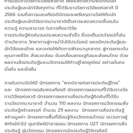
การมอบรางวัลการวิจัยแห่งชาติ เพื่อแสดงความยินดีกับนัก
ประดิษฐ์และนักวิจัยทุกท่าน ที่ได้รับรางวัลการวิจัยแห่งชาติ ปี
2566 รวมถึงการมอบเกียรติบัตรและเหรียญรางวัลให้กับนัก
ประดิษฐ์และนักวิจัยจากนานาชาติเป็นการแสดงความชื่นชมใน
ความรู้ ความสามารถ ในการศึกษาวิจัย
การประดิษฐ์คิดค้นจนประสบความสำเร็จ ซึ่งจะเป็นประโยชน์ทั้งใน
ด้านวิชาการ วิทยาการสู่การนำไปใช้ประโยชน์ ของนักประดิษฐ์และ
นักวิจัยของไทย และจะก่อให้เกิดการพัฒนาบุคลากร สู่การยกระดับ
คุณภาพชีวิต สิ่งแวดล้อม ขับเคลื่อนเศรษฐกิจและสังคมไทย ด้วย
ผลงานสิ่งประดิษฐ์และนวัตกรรมให้ก้าวสู่โลกยุคใหม่ อย่างมั่นคง
มั่งคั่ง และยั่งยืน
ภายในงานจัดให้มี นิทรรศการ “พระบิดาแห่งการประดิษฐ์ไทย”
และ นิทรรศการเฉลิมพระเกียรติ นิทรรศการผลงานที่ได้รับรางวัล
การวิจัยแห่งชาติ นิทรรศการผลงานสิ่งประดิษฐ์คิดค้นที่ได้รับ
รางวัลจากนานาชาติ จำนวน 110 ผลงาน นิทรรศการนวัตกรรมสิ่ง
ประดิษฐ์สร้างสรรค์ จำนวน 29 ผลงาน นิทรรศการสิ่งประดิษฐ์
สร้างมูลค่า นิทรรศการพื้นที่เรียนรู้กับนวัตกรรมโดรน ขบวนการผู้
พิทักษ์ป่าไม้ ขุมทรัพย์ป่าชายเลน นิทรรศการ U2T นิทรรศการสิ่ง
ประดิษฐ์ สู่นวัตกรรม นิทรรศการนักประดิษฐ์วิจิตรศิลป์