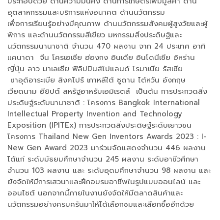
ประกอบด้วย ด้านความมั่นคง ด้านการเกษตรเพิ่มมูลค่า ด้าน
อุตสาหกรรมและบริการแห่งอนาคต ด้านนวัตกรรม
เพื่อการเรียนรู้อย่างมีคุณภาพ ด้านนวัตกรรมสังคมผู้สูงวัยและผู้
พิการ และด้านนวัตกรรมสีเขียว มหกรรมสิ่งประดิษฐ์และ
นวัตกรรมนานาชาติ จำนวน 470 ผลงาน จาก 24 ประเทศ อาทิ
แคนาดา จีน โครเอเชีย ฮ่องกง อินเดีย อินโดนีเซีย อิหร่าน
ญี่ปุ่น ลาว มาเลเซีย ฟิลิปปินส์โปแลนด์ โรมาเนีย รัสเซีย
ซาอุดิอาระเบีย สิงคโปร์ เกาหลีใต้ ซูดาน ไต้หวัน อังกฤษ
เวียดนาม อียิปต์ สหรัฐอาหรับเอมิเรตส์ เป็นต้น การประกวดสิ่ง
ประดิษฐ์ระดับนานาชาติ : โครงการ Bangkok International
Intellectual Property Invention and Technology
Exposition (IPITEx) การประกวดสิ่งประดิษฐ์ระดับเยาวชน
โครงการ Thailand New Gen Inventors Awards 2023 : I-
New Gen Award 2023 มาร่วมจัดแสดงจำนวน 446 ผลงาน
ได้แก่ ระดับมัธยมศึกษาจำนวน 245 ผลงาน ระดับอาชีวศึกษา
จำนวน 103 ผลงาน และ ระดับอุดมศึกษาจำนวน 98 ผลงาน และ
ยังจัดให้มีการเสวนาและฝึกอบรมอาชีพในรูปแบบออนไลน์ และ
ออนไซต์ นอกจากนี้ภายในงานยังจัดให้มีตลาดสินค้าและ
นวัตกรรมอย่างครบครันมาให้ได้เลือกชมและเลือกซื้ออีกด้วย