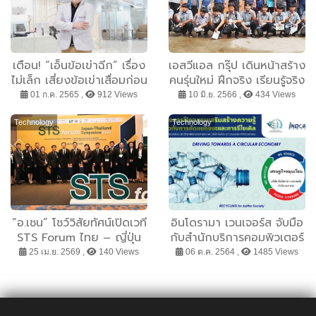
เตือน! “เอ็นข้อเข่าฉีก” เรื่อง
เอสวีแอล กรุ๊ป เดินหน้าสร้าง
ไม่เล็ก เสี่ยงข้อเข่าเสื่อมก่อน
คนรุ่นใหม่ ฝึกจริง เรียนรู้จริง
วัย
หลักสูตร “สาขาเทคนิคซ่อม
01 ก.ค. 2565 ,
912 Views
10 มิ.ย. 2566 ,
434 Views
บำรุง” ให้ นศ.วิทยาลัยการ
อาชีพบางสะพาน
Technology
Technology
“อ.เชน” โชว์วิสัยทัศน์เปิดเวที
อินโดรามา เวนเจอร์ส จับมือ
STS Forum ไทย – ญี่ปุ่น
กับสำนักบริการคอมพิวเตอร์
2026 ผนึกกำลังภาค
มหาวิทยาลัยเกษตรศาสตร์
25 เม.ย. 2569 ,
140 Views
06 ต.ค. 2564 ,
1485 Views
วิชาการ - ภาคธุรกิจ - นัก
สานต่อ KU Green Office
ลงทุนร่วมผลักดันงานวิจัยให้
ปี 2 เดินหน้าสร้างการเรียนรู้
กลายเป็นผลิตภัณฑ์ที่สร้าง
การจัดการขยะรีไซเคิล
มูลค่าทางเศรษฐกิจได้จริง