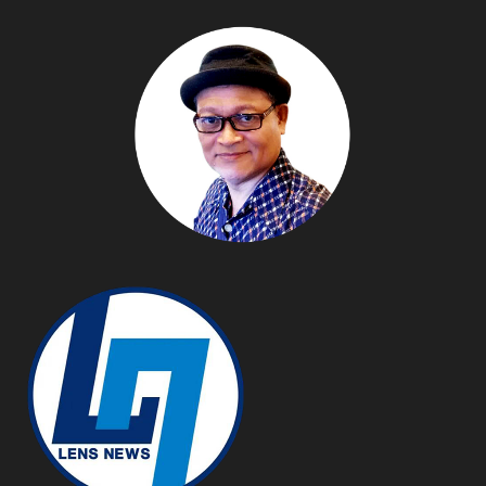
เริ่มจากงานวิจัยด้าน
สาธารณสุขสู่ ”เศรษฐกิจ
สุขภาพ” เชื่อมถึงภาคเกษตร
อุตสาหกรรม การท่องเที่ยว
เตรียมจับมือญี่ปุ่นพัฒนา
”อุปกรณ์การแพทย์” และ
”อุตสาหกรรมเซมิ
คอนดักเตอร์”