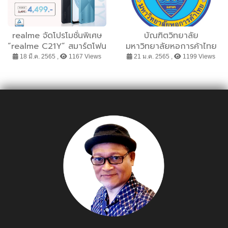
realme จัดโปรโมชั่นพิเศษ
บัณฑิตวิทยาลัย
“realme C21Y” สมาร์ตโฟน
มหาวิทยาลัยหอการค้าไทย
ระดับ Entry Level ลดทันที
เปิดคอร์ส 21 วัน
18 มี.ค. 2565 ,
1167 Views
21 ม.ค. 2565 ,
1199 Views
1,000 บาท เหลือเพียง
เปลี่ยนแปลงตัวเอง รองรับ
3,999 บาท ตั้งแต่ 18 มี.ค.นี้
ทักษะแห่งอนาคต พร้อมโปร
เป็นต้นไป
โมชั่นพิเศษต้อนรับตรุษจีน !!