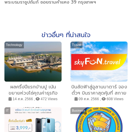
พระบรมราชูปถัมภ์ ซอยรามคำแหง 39 กรุงเทพฯ
ข่าวอื่นๆ ที่น่าสนใจ
Technology
Travel
ผลครึ่งปีแรกบ้านปู เน้น
บินลัดฟ้าสู่อูลานบาตาร์ จอง
ขยายห่วงโซ่คุณค่าธุรกิจ
ตั๋วฯ บินราคาสุดคุ้มที่ สกาย
ผลิตไฟฟ้าในสหรัฐฯ และเร่ง
ฟัน ทราเวล
14 ส.ค. 2566 ,
472 Views
09 ส.ค. 2566 ,
608 Views
การเติบโตในธุรกิจเทคโนโลยี
พลังงาน
IT
Business