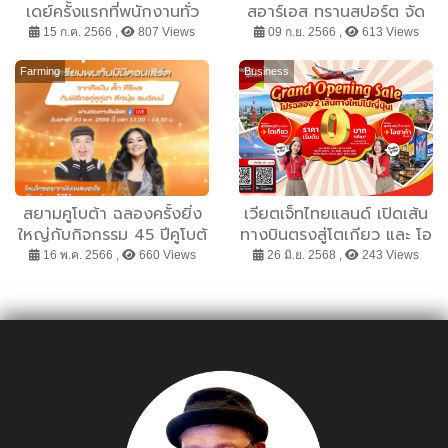
เดย์ครั้งแรกที่พนักงานทั่ว
สอาร์เอส ทรานสปอร์ต จัด
โลกทำงานจิตอาสา คืน
ทัพใหญ่ลุยกิจกรรม
15 ก.ค. 2566 ,
807 Views
09 ก.ย. 2566 ,
613 Views
ประโยชน์เพื่อสังคม ตามจุด
SCANIA Champion
มุ่งหมายองค์กร CARE
Roadshow
Farming
Business
BEYOND SKIN แสดงจุดยืน
ในเรื่องของการดูแลที่มากก
ว่าแค่ผิวพรรณ
สยามคูโบต้า ฉลองครั้งยิ่ง
เวียตเจ็ทไทยแลนด์ เปิดเส้น
ใหญ่กับกิจกรรม 45 ปีคูโบต้
ทางบินตรงสู่โตเกียว และ โอ
า 45 ปี แห่งความสุข
ซาก้า ตั๋วโปรฯ เริ่มต้น 0
16 พ.ค. 2566 ,
660 Views
26 มิ.ย. 2568 ,
243 Views
บาท