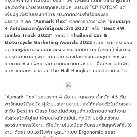
กรุงเทพฯ [24.11.2022]:
บริษัท ซีพี โฟตอน เซลส์ จำกัด ผู้นำเข้า
และจัดจำหน่ายรถบรรทุกและรถบัส แบรนด์ “CP FOTON” แต่
เพียงผู้เดียวในประเทศไทย ประกาศความสำเร็จของรถ
บรรทุก 4 ล้อ
“Aumark Flex”
ด้วยการคว้ารางวัล
“รถบรรทุก
4 ล้อไม่ติดเวลาคุ้มค่าที่สุดประจําปี 2022”
หรือ
“Best 4W
Jumbo Truck 2022”
จากเวที
Thailand Car &
Motorcycle Marketing Awards 2022
โดยการคัดสรรของ
สมาคมผู้สื่อข่าวรถยนต์และรถจักรยานยนต์ไทย (สรยท.) ซึ่งได้รับ
เกียรติจากนายสุรพล ชามาตย์ รองปลัดกระทรวงอุตสาหกรรม
และนายวชิระ เรืองมาลัย นายกสมาคม สรยท. เป็นประธานในพิธี
และร่วมมอบรางวัล ณ The Hall Bangkok ถนนวิภาวดีรังสิต
“Aumark Flex” รถบรรทุก 4 ล้อ ขนาดกลาง น้ำหนัก 4.5 ตัน
พาร์ทเนอร์มือฉมัง ผู้ช่วยประสานงานขนส่งให้คล่องตัวไม่ติดเวลา
ระดับ Best in Class โดดเด่นด้วยรูปลักษณ์ภายนอกสง่างาม
หัวเก๋งสไตล์ยุโรป เพิ่มขนาดใหญ่ขึ้นในทุกมิติ บอดี้แกร่งทน
รองรับทุกการใช้งาน ดีไซน์ภายในเหนือระดับครบครันทุกฟังก์ชั่นใช้
งาน ด้วยระบบแอร์ไฟฟ้า ชุดเบาะแบบ Ergonomic seat