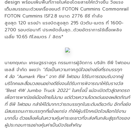
design พร้อมเพิ่มพื้นที่ภายในห้องโดยสายให้กว้างขึ้น วิ่งแรง
เต็มสมรรถนะด้วยเครื่องยนต์ FOTON Cummins Commonrail
FOTON Cummins ISF2.8 ขนาด 2776 ซีซี กำลัง
สูงสุด 120 แรงม้า แรงบิดสูงสุด 295 นิวตัน-เมตร ที่ 1600-
2700 รอบต่อนาที ประหยัดขั้นสุด...ด้วยอัตราการใช้เชื้อเพลิง
เฉลี่ย 10.65 กิโลเมตร / ลิตร*
นายกฤษณะ เศรษฐธรางกูร กรรมการผู้จัดการ บริษัท ซีพี โฟตอน
เซลส์ จำกัด เผยว่า
“ถือเป็นความภาคภูมิใจอย่างยิ่งที่รถบรรทุก
4 ล้อ “Aumark Flex” จาก ซีพี โฟตอน ได้รับการตอบรับจากผู้
บริโภคและสื่อมวลชนอย่างดียิ่งจนได้รับการพิจารณาให้รับรางวัล
“Best 4W Jumbo Truck 2022” ในครั้งนี้ แม้จะเปิดตัวสู่ตลาดรถ
เพื่อการพาณิชย์เมืองไทยไม่นาน แต่ด้วยความโดดเด่นของผลิตภัณฑ์
ที่ ซีพี โฟตอน กล้าให้ได้มากกว่ารถบรรทุกในระดับเดียวกัน อีกทั้งยัง
มีสมรรถนะการบรรทุกที่แข็งแกร่ง ทำให้ผู้บริโภคเปิดใจเลือกใช้งาน
มากขึ้น ด้วยเล็งเห็นในความคุ้มค่าระยะยาวที่จะส่งคืนกลับสู่ธุรกิจของ
ผู้ประกอบการอย่างคุ้มค่าเป็นปัจจัยสำคัญ