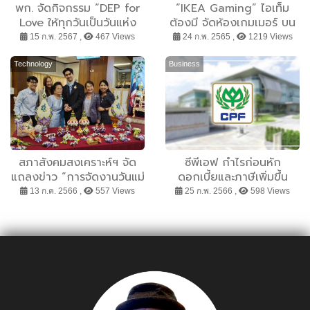
พก. จัดกิจกรรม “DEP for
“IKEA Gaming” ไอเท็ม
Love ให้ทุกวันเป็นวันแห่ง
ต้องมี จัดห้องเกมเมอร์ บน
รัก” ส่งต่อความรัก ส่งต่อ
ความร่วมมือของ IKEA X
15 ก.พ. 2567 ,
467 Views
24 ก.พ. 2565 ,
1219 Views
ความเข้าใจถึงคนพิการ
ROG
Technology
Business
สภาสังคมสงเคราะห์ฯ จัด
ซีพีเอฟ กำไรก่อนหัก
แถลงข่าว “การจัดงานวันแม่
ดอกเบี้ยและภาษีเพิ่มขึ้น
แห่งชาติ ประจำปี 2566”
60% จากปีก่อน เชื่อมั่นปี
13 ก.ค. 2566 ,
557 Views
25 ก.พ. 2566 ,
598 Views
2566 ผลการดำเนินงานยัง
แข็งแกร่ง