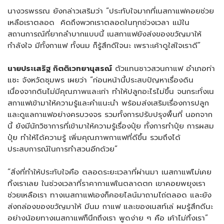
นางวรพรรณ ยังกล่าวเสริมว่า “ประทับใจมากที่เนสกาแฟคอยช่วย
เหลือเราตลอด คิดถึงพวกเราตลอดในทุกช่วงเวลา แม้ใน
สถานการณ์ที่ยากลำบากแบบนี้ เนสกาแฟยังส่งของขวัญมาให้
กำลังใจ มีทั้งกาแฟ ทั้งนม ก็รู้สึกดีใจนะ เพราะเค้าดูใส่ใจเราดี”
นายประเสริฐ กิตติเวทยานุสรณ์
ตัวแทนชาวสวนกาแฟ อำเภอท่า
แซะ จังหวัดชุมพร เผยว่า “ก่อนหน้านี้ประสบปัญหาเรื่องดิน
เนื่องจากดินไม่มีคุณภาพและเก่า ทำให้ปลูกอะไรไม่ขึ้น จนกระทั่งเน
สกาแฟเข้ามาให้ความรู้และคำแนะนำ พร้อมส่งเสริมเรื่องการปลูก
และดูแลกาแฟอย่างครบวงจร รวมทั้งการปรับปรุงพื้นที่ นอกจาก
นี้ ยังมีนักวิชาการที่เข้ามาให้ความรู้เรื่องปุ๋ย ทั้งการทำปุ๋ย การผสม
ปุ๋ย ทำให้ได้ความรู้ เพิ่มคุณภาพกาแฟที่ดีขึ้น รวมถึงได้
ประสบการณ์ในการทำสวนอีกด้วย”
“สิ่งที่ทำให้ประทับใจคือ ตลอดระยะเวลาที่ผ่านมา เนสกาแฟไม่เคย
ทิ้งเราเลย ในช่วงเวลาที่ราคากาแฟในตลาดตก เขาคอยพยุงเรา
ช่วยเหลือเรา ทางเนสกาแฟเองก็คอยไลน์มาถามไถ่ตลอด และยัง
ส่งกล่องของขวัญมาให้ มีนม กาแฟ และของเนสท์เล่ ผมรู้สึกดีนะ
อย่างน้อยทางเนสกาแฟก็นึกถึงเรา พูดง่าย ๆ คือ เค้าไม่ทิ้งเรา”