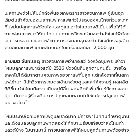
เนสกาแฟจึงไม่ลืมนึกถึงพี่น้องเกษตรกรชาวสวนกาแฟ ผู้เป็นจุด
เริ่มต้นสำคัญของเนสกาแฟ กาแฟแก้วโปรดของคนไทยทั่วประเทศ
ที่มุ่งมั่นปลูกกาแฟด้วยใจ และดูแลเอาใจใส่อย่างดีเยี่ยมเพื่อให้ได้
กาแฟคุณภาพมาให้คนไทย เนสกาแฟจึงขอร่วมชงกำลังใจให้พี่น้อง
เกษตรกรชาวสวนกาแฟ ผ่านการส่งมอบชุดชงกำลังใจที่บรรจุผลิต
ภัณฑ์เนสกาแฟ และผลิตภัณฑ์ในเครือเนสท์เล่ 2,000 ชุด
นายเมฆ จันทะเกตุ
ชาวสวนกาแฟอำเภอสวี จังหวัดชุมพร เล่าว่า
“ผมปลูกกาแฟมาตั้งแต่ปี 2526 ช่วงนั้นก็ปลูกตามคนอื่น ขายได้
ราคาไม่ได้ดีมากตามคุณภาพของกาแฟที่ปลูก แต่หลังจากที่เนสกา
แฟเข้ามา มีนักวิชาการเกษตรเข้ามาช่วยดูแลและให้ความรู้ ผลผลิต
ก็ดีขึ้น ทำให้ผมมีความเป็นอยู่ดีขึ้น ผลผลิตก็เพิ่มขึ้น รู้จักการผสม
ปุ๋ย มีความรู้เรื่องดิน การปลูกผสมผสานไม่ใช่แค่การปลูกกาแฟ
อย่างเดียว”
”ผมประทับใจที่เนสกาแฟดูแลเราดีมาก มีการพาไปทัศนศึกษาดูงาน
และตั้งแปลงปลูกกาแฟทดลองให้ศึกษาเปรียบเทียบว่าสิ่งไหนทำ
แล้วดีบ้าง ไม่นานมานี้ ทางเนสกาแฟก็ให้ผมปลูกต้นกาแฟตัวอย่าง