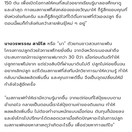
150 ต้น เพื่อเปิดโอกาสให้คนที่สนใจอยากเรียนรู้มาลองศึกษาดู
และล่าสุด ทางเนสกาแฟก็ส่งกล่องของขวัญมาให้ ก็รู้สึกขอบคุณที่
ยังห่วงใยกันครับ และก็รู้สึกภูมิใจที่ได้ดื่มกาแฟที่ตัวเองปลูก ซึ่ง
ตอนนี้ผมก็กำลังค้นคว้าสายพันธุ์ใหม่ ๆ อยู่”
นางวรพรรณ สามิโส
หรือ “นา” ตัวแทนชาวสวนกาแฟใน
โครงการปลูกด้วยใจกาแฟไทยยั่งยืน จากจังหวัดระนองเล่าถึง
ประสบการณ์การปลูกกาแฟมากว่า 30 ปีว่า เมื่อก่อนดินดีทำให้
ปลูกกาแฟไม่ยาก แต่ช่วงสิบปีที่ผ่านมาดินไม่ดี ปลูกไม่ค่อยขึ้นจน
อยากเลิกปลูก แต่ได้เนสกาแฟที่ส่งทีมนักวิชาการมาให้ความรู้ ทำให้
กลับมามีผลผลิตเพิ่มขึ้น และคุณภาพดีขึ้น จึงเป็นจุดเปลี่ยนให้มี
กำลังใจสู้อีกครั้ง
“เนสกาแฟทำให้เรามีความรู้มากขึ้น จากแต่ก่อนที่ใส่ปุ๋ยแบบตาม
อำเภอใจ กลายเป็นตอนนี้เราใส่ปุ๋ยตามค่าของดินแทน ทำให้
ผลผลิตเพิ่มขึ้น ไม่ต้องทำงานหนักแบบเมื่อก่อน ต้นทุนก็น้อยลง
และยังโทรไปปรึกษาได้ตลอดเวลาเมื่อเกิดปัญหาอะไรในการปลูก
เนสกาแฟคอยหาสาเหตุว่าเกิดอะไรขึ้น เพื่อช่วยหาทางแก้ไข”