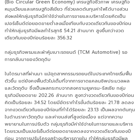
(Bio Circular Green Economy) เศรษฐกิจชีวภาพ เศรษฐกิจ
หมุนเวียนและเศรษฐกิจสีเขียว ที่ช่วยลดต้นทุนค่าไฟได้บางส่วน
ส่งผลให้กลุ่มธุรกิจมีค่าใช้จ่ายในการขายและบริหารโดยคิดเป็น
เปอร์เซ็นต์ต่อยอดขายต่ำลงเมื่อเทียบกับงวดเดียวกันของปีก่อน
ทำให้กลุ่มธุรกิจมีผลกำไรสุทธิ 54.21 ล้านบาท สูงขึ้นกว่างวด
เดียวกันของปีก่อนร้อยละ 356.32
กลุ่มธุรกิจพรมและผ้าหุ้มเบาะรถยนต์ (TCM Automotive) รอ
การกลับมาของวัตถุดิบ
ในไตรมาสที่ผ่านมา แม้อุตสาหกรรมรถยนต์ในประเทศไทยเริ่มฟื้น
ตัวขึ้น แต่ยังคงฟื้นตัวไม่เต็มที่จากการขาดแคลนชิพประมวลผล
และวัตถุดิบ ซึ่งเป็นผลกระทบจากสงครามยูเครน-รัสเซีย กลุ่ม
ธุรกิจมียอดขาย 202.26 ล้านบาท สูงกว่างวดเดียวกันของปีก่อน
คิดเป็นร้อยละ 34.52 โดยมีอัตรากำไรขั้นต้นร้อยละ 21.78 ลดลง
จากงวดเดียวกันของปีก่อนที่ทำได้ร้อยละ 23.13 เป็นผลจากต้นทุน
ในด้านราคาวัตถุดิบ และค่าขนส่งที่สูงต่อเนื่อง แต่จากความ
พยายามในการปรับตัว กลุ่มธุรกิจมีค่าใช้จ่ายในการขายและบริหาร
โดยรวมเป็นเปอร์เซ็นต์ต่อยอดขายลดลงจากงวดเดียวกันของปี
ก่อน จากการปรับโครงสร้างบริหารภายใน ทำให้กลุ่มธุรกิจมีผล