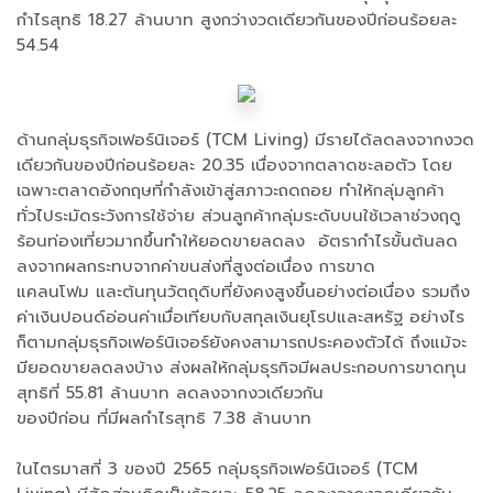
กำไรสุทธิ 18.27 ล้านบาท สูงกว่างวดเดียวกันของปีก่อนร้อยละ
54.54
ด้านกลุ่มธุรกิจเฟอร์นิเจอร์ (TCM Living) มีรายได้ลดลงจากงวด
เดียวกันของปีก่อนร้อยละ 20.35 เนื่องจากตลาดชะลอตัว โดย
เฉพาะตลาดอังกฤษที่กำลังเข้าสู่สภาวะถดถอย ทำให้กลุ่มลูกค้า
ทั่วไประมัดระวังการใช้จ่าย ส่วนลูกค้ากลุ่มระดับบนใช้เวลาช่วงฤดู
ร้อนท่องเที่ยวมากขึ้นทำให้ยอดขายลดลง อัตรากำไรขั้นต้นลด
ลงจากผลกระทบจากค่าขนส่งที่สูงต่อเนื่อง การขาด
แคลนโฟม และต้นทุนวัตถุดิบที่ยังคงสูงขึ้นอย่างต่อเนื่อง รวมถึง
ค่าเงินปอนด์อ่อนค่าเมื่อเทียบกับสกุลเงินยุโรปและสหรัฐ อย่างไร
ก็ตามกลุ่มธุรกิจเฟอร์นิเจอร์ยังคงสามารถประคองตัวได้ ถึงแม้จะ
มียอดขายลดลงบ้าง ส่งผลให้กลุ่มธุรกิจมีผลประกอบการขาดทุน
สุทธิที่ 55.81 ล้านบาท ลดลงจากงวเดียวกัน
ของปีก่อน ที่มีผลกำไรสุทธิ 7.38 ล้านบาท
ในไตรมาสที่ 3 ของปี 2565 กลุ่มธุรกิจเฟอร์นิเจอร์ (TCM