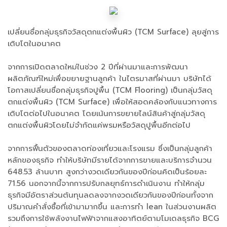
เปลี่ยนชื่อกลุ่มธุรกิจวัสดุตกแต่งพื้นผิว (TCM Surface) ลุยสู่การ
เติบโตในอนาคต
จากการเปิดตลาดใหม่ในช่วง 2 ปีที่ผ่านมาและการพัฒนา
ผลิตภัณฑ์ใหม่เพื่อขยายฐานลูกค้า ในไตรมาสที่ผ่านมา บริษัทได้
โอกาสเปลี่ยนชื่อกลุ่มธุรกิจปูพื้น (TCM Flooring) เป็นกลุ่มวัสดุ
ตกแต่งพื้นผิว (TCM Surface) เพื่อให้สอดคล้องกับแนวทางการ
เติบโตต่อไปในอนาคต โดยเน้นการขยายไลน์สินค้าสู่กลุ่มวัสดุ
ตกแต่งพื้นผิวโดยไม่จำกัดแค่พรมหรือวัสดุปูพื้นอีกต่อไป
จากการฟื้นตัวของตลาดท่องเที่ยวและโรงแรม ซึ่งเป็นกลุ่มลูกค้า
หลักของธุรกิจ ทำให้บริษัทมีรายได้จากการขายและบริการจำนวน
648.53 ล้านบาท สูงกว่างวดเดียวกันของปีก่อนคิดเป็นร้อยละ
71.56 นอกจากนี้จากการปรับกลยุทธ์การดำเนินงาน ทำให้กลุ่ม
ธุรกิจมีอัตราส่วนต้นทุนลดลงจากงวดเดียวกันของปีก่อนทั้งจาก
ปริมาณคำสั่งซื้อที่เข้ามามากขึ้น และการทำ lean ในส่วนงานผลิต
รวมถึงการใช้พลังงานไฟฟ้าจากแสงอาทิตย์ตามโมเดลธุรกิจ BCG