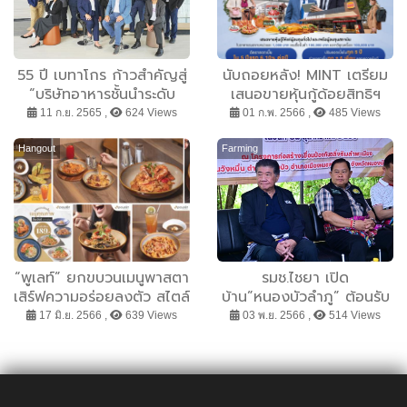
55 ปี เบทาโกร ก้าวสำคัญสู่
นับถอยหลัง! MINT เตรียม
“บริษัทอาหารชั้นนำระดับ
เสนอขายหุ้นกู้ด้อยสิทธิฯ
สากล เพื่อชีวิตที่ยั่งยืน”
ครั้งที่ 1/2566 (MINT23PA)
11 ก.ย. 2565 ,
624 Views
01 ก.พ. 2566 ,
485 Views
ชูอัตราดอกเบี้ย 5 ปีแรก
6.10% ต่อปี เปิดจองซื้อ 7-
Hangout
Farming
9 ก.พ. 66 นี้
“พูเลท์” ยกขบวนเมนูพาสตา
รมช.ไชยา เปิด
เสิร์ฟความอร่อยลงตัว สไตล์
บ้าน”หนองบัวลำภู” ต้อนรับ
ไทย-อิตาเลียนฟิวชั่น มิกซ์
รองนายกฯ ภูมิธรรม ผลัก
17 มิ.ย. 2566 ,
639 Views
03 พ.ย. 2566 ,
514 Views
แอนด์แมทช์ทุกมื้ออาหารให้
ดันเขื่อนป้องกันตลิ่งแก้ไข
เป็นเรื่องง่าย เอาใจคนรัก
ปัญหาน้ำท่วมย่านเศรษฐกิจ
คอมฟอร์ตฟู้ด
อย่างเป็นระบบ