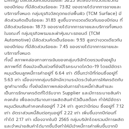
Living) มีสัดส่วนคิดเป็นร้อยละ 58.25 ลดลงจากงวดเดียวกัน
ของปีก่อน ที่มีสัดส่วนร้อยละ 73.82 ของรายได้จากการขายและ
บริการทั้งหมด กลุ่มธุรกิจวัสดุตกแต่งพื้นผิว (TCM Surface) มี
สัดส่วนคิดเป็นร้อยละ 31.83 สูงขึ้นจากงวดเดียวกันของปีก่อน ที่
มีสัดส่วนร้อยละ 18.73 ของรายได้จากการขายและบริการทั้งหมด
ในขณะที่ กลุ่มธุรกิจพรมและผ้าหุ้มเบาะรถยนต์ (TCM
Automotive) มีสัดส่วนคิดเป็นร้อยละ 9.93 สูงกว่างวดเดียวกัน
ของปีก่อน ที่มีสัดส่วนร้อยละ 7.45 ของรายได้จากการขายและ
บริการทั้งหมด
ทั้งนี้ สภาพคล่องทางการเงินของกลุ่มบริษัทโดยรวมยังอยู่ใน
สภาพที่ดี ถึงแม้จะเป็นช่วงที่ยังมีโรคระบาดโควิด-19 โดยมีอัตรา
หมุนเวียนลูกหนี้การค้าอยู่ที่ 6.64 เท่า ดีขึ้นกว่าปีที่ก่อนซึ่งอยู่ที่
5.63 เท่า เนื่องจากกลุ่มบริษัทมีความระมัดระวังในการให้เครดิตกับ
ลูกค้ามากขึ้น ทั้งยังมีสภาพคล่องในการชำระหนี้ค่าสินค้าและ
เป็นการรักษาเครดิตที่ได้รับจาก Supplier และมีการระบายสินค้า
คงคลัง เพื่อลดปริมาณการผลิตสินค้าไว้เป็นสต๊อค ทำให้มีอัตรา
หมุนเวียนสินค้าคงคลังอยู่ที่ 7.24 เท่า สูงกว่าปีก่อน ซึ่งอยู่ที่ 7.12
เท่า อัตราส่วนหนี้สินต่อทุนอยู่ที่ 2.22 เท่า เพิ่มขึ้นจากปีก่อนที่
ทำได้ 2.17 เท่า เนื่องจากในปี 2565 กลุ่มบริษัทโดยรวมมีการผลิต
และจำหน่ายสินค้าได้มากขึ้นจึงทำให้มีเจ้าหนี้การค้าเพิ่มขึ้นจากปี