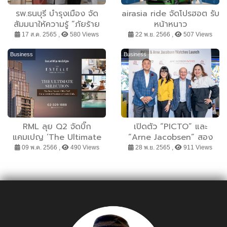
รพ.ธนบุรี บำรุงเมือง จัด
airasia ride จัดโปรฮอต รับ
สัมมนาให้ความรู้ “ภัยร้าย
หน้าหนาว
ของโรคตับ”
17 ส.ค. 2565 ,
580 Views
22 พ.ย. 2566 ,
507 Views
Business
Business
RML ลุย Q2 จัดบิ๊ก
เปิดตัว “PICTO” และ
แคมเปญ ‘The Ultimate
“Arne Jacobsen” สอง
Selection’ กับคอนโดฯ
แบรนด์นาฬิกาสุดเท่ แนวมินิ
09 พ.ค. 2566 ,
490 Views
28 พ.ย. 2565 ,
911 Views
พร้อมอยู่ ‘ดิ เอสเทลล์ พร้อม
มอลลิสม์ ไอคอนด้านดีไซน์
พงษ์’มอบข้อเสนอที่ดีที่สุด
ระดับโลก จากเดนมาร์กสู่
อย่างไม่เคยมีมาก่อน ถึง 31
เมืองไทย
พ.ค.นี้เท่านั้น