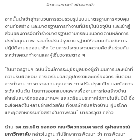
วิศวกรรมศาสตร์ จุฬาลงกรณ์ฯ
จากนั้นนำเข้าสู่กระบวนการรวบรวมรูปแบบมาตรฐานการควบคุม
งานก่อสร้าง และมาตรฐานการทำงานที่มีอยู่ในปัจจุบัน และเข้าสู่
ส่วนของการจัดทำร่างมาตรฐานตามกรอบแนวคิดตามหลักการ
ประกันคุณภาพ รวมทั้งปรับปรุงมาตรฐานให้สอดคล้องกับการ
ปฏิบัติงานของสมาชิก โดยการประชุมระดมความคิดเห็นร่วมกัน
ระหว่างคณะทำงานและผู้เชี่ยวชาญต่าง ๆ
“ในมาตรฐานฯ ฉบับนี้จะมีการระบุข้อมูลของผู้ดำเนินการและหน้าที่
ความรับผิดชอบ การเตรียมวัสดุอุปกรณ์และเครื่องจักร ขั้นตอน
การทำงาน การตรวจสอบคุณภาพ การปรับปรุงแก้ไข และข้อควร
ระวัง เป็นต้น โดยการออกแบบเฉพาะเพื่องานการก่อสร้างบ้าน
สำหรับสมาชิกของสมาคมฯ และเตรียมประกาศใช้ภายในสิ้นปีนี้ ซึ่ง
จะส่งผลดีในหลายฝ่ายด้วยกัน ทั้งบริษัทรับสร้างบ้าน ผู้บริโภค
และอุตสาหกรรมก่อสร้างในภาพรวม” นายวรวุฒิ กล่าว
ด้าน
รศ.ดร.ธนิต ธงทอง คณะวิศวกรรมศาสตร์ จุฬาลงกรณ์
มหาวิทยาลัย
กล่าวในฐานะที่ปรึกษาการพัฒนา ว่า การพัฒนา