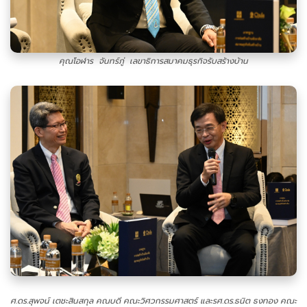
คุณโอฬาร จันทร์ภู่ เลขาธิการสมาคมธุรกิจรับสร้างบ้าน
ศ.ดร.สุพจน์ เตชะสินสกุล คณบดี คณะวิศวกรรมศาสตร์ และรศ.ดร.ธนิต ธงทอง คณะ