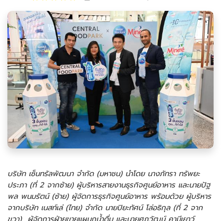
บริษัท เซ็นทรัลพัฒนา จำกัด (มหาชน) นำโดย นางภัทรา ทรัพยะ
ประภา (ที่ 2 จากซ้าย) ผู้บริหารสายงานธุรกิจศูนย์อาหาร และนายปัฐ
พล พนมรัตน์ (ซ้าย) ผู้จัดการธุรกิจศูนย์อาหาร พร้อมด้วย ผู้บริหาร
จากบริษัท เนสท์เล่ (ไทย) จำกัด นายปิยะทัศน์ โล่อธิกุล (ที่ 2 จาก
ขวา) ผู้จัดการฝ่ายขายแผนกน้ำดื่ม และนายศุภวัฒน์ คามีเยาว์