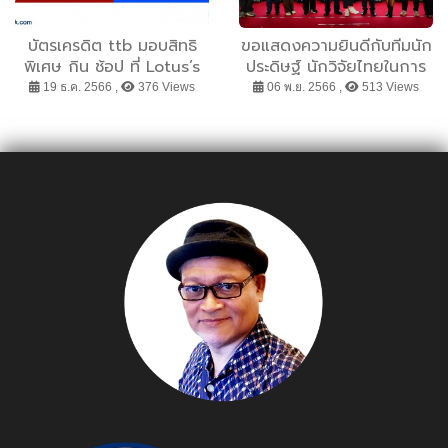
บัตรเครดิต ttb มอบสิทธิ
ขอแสดงความยินดีกับทีมนัก
พิเศษ กิน ช้อป ที่ Lotus’s
ประดิษฐ์ นักวิจัยไทยในการ
Smart Community
สร้างความภาคภูมิใจให้กับ
19 ธ.ค. 2566 ,
376 Views
06 พ.ย. 2566 ,
513 Views
Center รับบัตรกำนัลสูงสุด
ประเทศไทยในการคว้ารางวัล
600 บาท พร้อมแลกคะแนน
จากเวที “Seoul
รับเครดิตเงินคืนสูงสุด 12%
International Invention
Fair 2023”