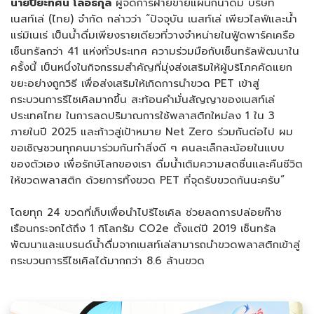
นายปิยะทัศน์ โล่อธิกุล
ผู้จัดการฝ่ายขายแผนกน้ำดื่ม บริษัท
เนสท์เล่ (ไทย) จำกัด กล่าวว่า “ปัจจุบัน เนสท์เล่ เพียวไลฟ์และน้ำ
แร่มิเนเร่ เป็นน้ำดื่มเพียงรายเดียวที่วางจำหน่ายในฟู้ดพาร์คเครือ
เซ็นทรัลกว่า 41 แห่งทั่วประเทศ ความร่วมมือกับเซ็นทรัลพัฒนาใน
ครั้งนี้ เป็นหนึ่งในกิจกรรมสำคัญที่มุ่งส่งเสริมให้ผู้บริโภคคัดแยก
ขยะอย่างถูกวิธี เพื่อส่งเสริมให้เกิดการนำขวด PET เข้าสู่
กระบวนการรีไซเคิลมากขึ้น สะท้อนคำมั่นสัญญาของเนสท์เล่
ประเทศไทย ในการลดปริมาณการใช้พลาสติกใหม่ลง 1 ใน 3
ภายในปี 2025 และก้าวสู่เป้าหมาย Net Zero ร่วมกันต่อไป ผม
ขอเชิญชวนทุกคนมาร่วมกันทำสิ่งดี ๆ คนละเล็กละน้อยในแบบ
ของตัวเอง เพื่อรักษ์โลกของเรา ดื่มน้ำเติมความสดชื่นและคืนชีวิต
ให้ขวดพลาสติก ด้วยการทิ้งขวด PET ที่จุดรับขวดกันนะครับ”
โดยทุก 24 ขวดที่เก็บเพื่อนำไปรีไซเคิล ช่วยลดการปล่อยก๊าซ
เรือนกระจกได้ถึง 1 กิโลกรัม
CO2e ตั้งแต่ปี 2019 เซ็นทรัล
พัฒนาและแบรนด์น้ำดื่มจากเนสท์เล่สามารถนำขวดพลาสติกเข้าสู่
กระบวนการรีไซเคิลได้มากกว่า 8.6 ล้านขวด