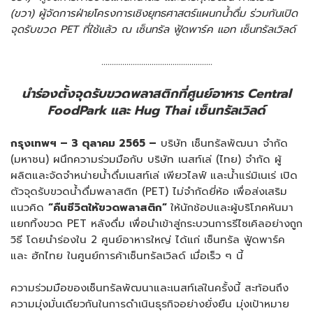
(ขวา) ผู้จัดการฝ่ายโครงการเชิงยุทธศาสตร์แผนกน้ำดื่ม ร่วมกันเปิด
จุดรับขวด
PET ที่ใช้แล้ว ณ เซ็นทรัล ฟู้ดพาร์ค แอท เซ็นทรัลเวิลด์
.....................................................
นำร่องตั้งจุดรับขวดพลาสติกที่ศูนย์อาหาร
Central
FoodPark
และ
Hug Thai
เซ็นทรัลเวิลด์
กรุงเทพฯ –
3
ตุลาคม
2565 –
บริษัท เซ็นทรัลพัฒนา จำกัด
(มหาชน) ผนึกความร่วมมือกับ บริษัท เนสท์เล่ (ไทย) จำกัด ผู้
ผลิตและจัดจำหน่ายน้ำดื่มเนสท์เล่ เพียวไลฟ์ และน้ำแร่มิเนเร่ เปิด
ตัวจุดรับขวดน้ำดื่มพลาสติก (PET) ไม่จำกัดยี่ห้อ เพื่อส่งเสริม
แนวคิด
“คืนชีวิตให้ขวดพลาสติก”
ให้นักช้อปและผู้บริโภคหันมา
แยกทิ้งขวด PET หลังดื่ม เพื่อนำเข้าสู่กระบวนการรีไซเคิลอย่างถูก
วิธี โดยนำร่องใน 2 ศูนย์อาหารใหญ่ ได้แก่ เซ็นทรัล ฟู้ดพาร์ค
และ ฮักไทย ในศูนย์การค้าเซ็นทรัลเวิลด์ เมื่อเร็ว ๆ นี้
ความร่วมมือของเซ็นทรัลพัฒนาและเนสท์เล่ในครั้งนี้ สะท้อนถึง
ความมุ่งมั่นเดียวกันในการดำเนินธุรกิจอย่างยั่งยืน มุ่งเป้าหมาย