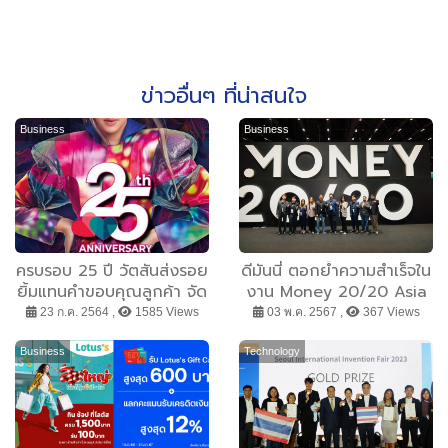
ข่าวอื่นๆ ที่น่าสนใจ
Business
Business
ครบรอบ 25 ปี วัตสันส่งรอย
ดีมันนี่ ตอกย้ำความสำเร็จใน
ยิ้มแทนคำขอบคุณลูกค้า จัด
งาน Money 20/20 Asia
หนักทองคำ พร้อมโปรฯ สุด
ในฐานะผู้บุกเบิกโซลูชัน โอน
23 ก.ค. 2564 ,
1585 Views
03 พ.ค. 2567 ,
367 Views
คุ้ม ได้ลด ได้ลุ้น จุใจตลอด
เงินไปต่างประเทศชั้นนำในวง
ทั้งเดือน
การฟินเทคไทย
Business
Technology