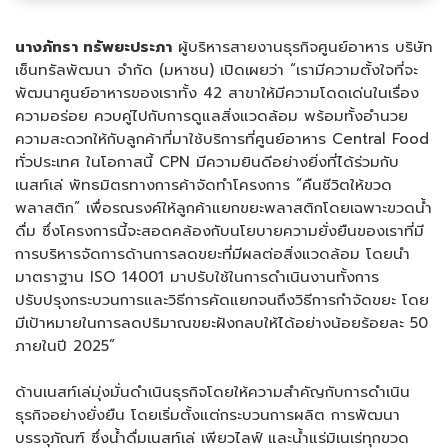
นางภัทรา ทรัพยะประภา
ผู้บริหารสายงานธุรกิจศูนย์อาหาร บริษัท
เซ็นทรัลพัฒนา จำกัด (มหาชน) เปิดเผยว่า “เรามีความตั้งใจที่จะ
พัฒนาศูนย์อาหารของเราทั้ง 42 สาขาให้มีความโดดเด่นในเรื่อง
ความอร่อย ควบคู่ไปกับการดูแลสิ่งแวดล้อม พร้อมทั้งอำนวย
ความสะดวกให้กับลูกค้าที่มาใช้บริการที่ศูนย์อาหาร Central Food
ทั่วประเทศ ในโอกาสนี้ CPN มีความยินดีอย่างยิ่งที่ได้ร่วมกับ
เนสท์เล่ พัทธมิตรทางการค้าจัดทำโครงการ “คืนชีวิตให้ขวด
พลาสติก” เพื่อรณรงค์ให้ลูกค้าแยกขยะพลาสติกโดยเฉพาะขวดน้ำ
ดื่ม ซึ่งโครงการนี้จะสอดคล้องกับนโยบายความยั่งยืนของเราที่มี
การบริหารจัดการด้านการลดขยะที่มีผลต่อสิ่งแวดล้อม โดยนำ
มาตราฐาน ISO 14001 มาปรับใช้ในการดำเนินงานทั้งการ
ปรับปรุงกระบวนการและวิธีการคัดแยกจนถึงวิธีการกำจัดขยะ โดย
มีเป้าหมายในการลดปริมาณขยะฝังกลบให้ได้อย่างน้อยร้อยละ 50
ภายในปี 2025”
ด้านเนสท์เล่มุ่งมั่นดำเนินธุรกิจโดยให้ความสำคัญกับการดำเนิน
ธุรกิจอย่างยั่งยืน โดยเริ่มตั้งแต่กระบวนการผลิต การพัฒนา
บรรจุภัณฑ์ ซึ่งน้ำดื่มเนสท์เล่ เพียวไลฟ์ และน้ำแร่มิเนเร่ทุกขวด