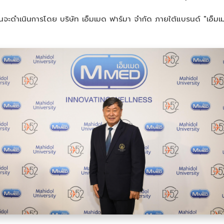
้นจะดำเนินการโดย บริษัท เอ็มเมด ฟาร์มา จำกัด ภายใต้แบรนด์ "เอ็