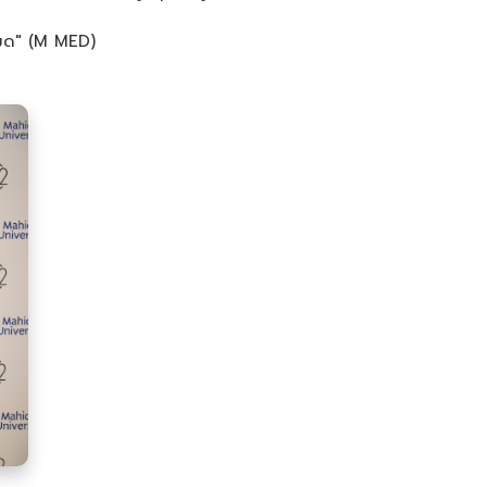
มเมด" (M MED)