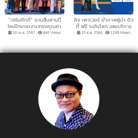
“เสริมศักดิ์” ชวนสืบสานปี
คิง เพาเวอร์ ย้ำภาพผู้นำ ดิว
ใหม่ไทยงดงามทรงคุณค่า
ตี้ ฟรี ระดับโลก เผยบริการ
ในโอกาสประเพณีสงกรานต์
ใหม่ครั้งแรกเพื่อนักเดินทาง
16 เม.ย. 2567 ,
466 Views
15 ธ.ค. 2564 ,
1289 Views
พุทธศักราช 2567
KING POWER CLICK &
(Songkran in Thailand
COLLECT พร้อมปักธงอัด
traditional Thai New
แคมเปญทุกโลเคชั่นรับ
Year festival) ชวน
เทศกาลปีใหม่
ประชาชนเที่ยวงานวัดสุทัศนฯ
และร่วมกิจกรรมสงกรานต์
หลากหลายทั้งใน
กรุงเทพมหานคร และทุก
ภูมิภาคทั่วไทย