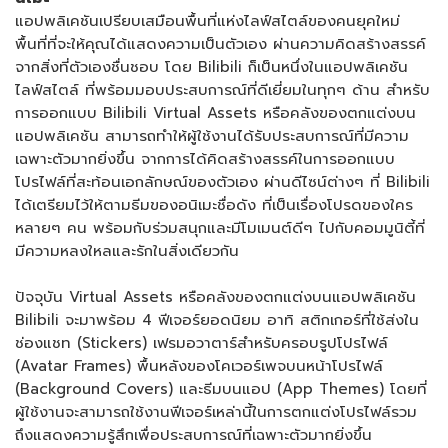
แอปพลิเคชันเปรียบเสมือนพื้นที่แห่งไลฟ์สไตล์ของคนยุคใหม่
พื้นที่ที่จะให้คุณได้แสดงความเป็นตัวเอง ผ่านความคิดสร้างสรรค์
จากสิ่งที่ตัวเองชื่นชอบ โดย Bilibili ก็เป็นหนึ่งในแอปพลิเคชัน
ไลฟ์สไตล์ ที่พร้อมมอบประสบการณ์ที่ดีเยี่ยมในทุกๆ ด้าน สำหรับ
การออกแบบ Bilibili Virtual Assets หรือคลังของตกแต่งบน
แอปพลิเคชัน สามารถทำให้ผู้ใช้งานได้รับประสบการณ์ที่มีความ
เฉพาะตัวมากยิ่งขึ้น จากการได้คิดสร้างสรรค์ในการออกแบบ
โปรไฟล์ที่สะท้อนเอกลักษณ์ของตัวเอง ผ่านดีไซน์ต่างๆ ที่ Bilibili
ได้เตรียมไว้ให้ตามธีมของอนิเมะชื่อดัง ที่เป็นเรื่องโปรดของใคร
หลายๆ คน พร้อมกับร่วมสนุกและมีโมเมนต์ดีๆ ไปกับคอมมูนิตี้ที่
มีความหลงใหลและรักในสิ่งเดียวกัน
ปัจจุบัน Virtual Assets หรือคลังของตกแต่งบนแอปพลิเคชัน
Bilibili จะมาพร้อม 4 ฟีเจอร์ยอดนิยม อาทิ สติกเกอร์ที่ใช้ส่งใน
ช่องแชท (Stickers) เฟรมอวาตาร์สำหรับครอบรูปโปรไฟล์
(Avatar Frames) พื้นหลังของโคเวอร์เพจบนหน้าโปรไฟล์
(Background Covers) และธีมบนแอป (App Themes) โดยที่
ผู้ใช้งานจะสามารถใช้งานฟีเจอร์เหล่านี้ในการตกแต่งโปรไฟล์รวม
ถึงแสดงความรู้สึกเพื่อประสบการณ์ที่เฉพาะตัวมากยิ่งขึ้น