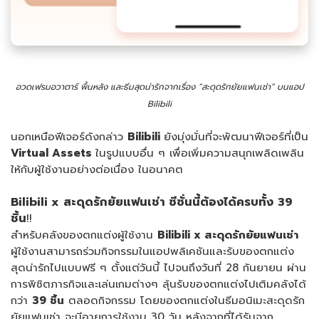
อวดเฟรมอวาตาร์ พื้นหลัง และธีมสุดน่ารักจากเรื่อง “สะดุดรักยัยแฟนเช่า”
บนแอป
Bilibili
นอกเหนือฟีเจอร์ดังกล่าว
Bilibili
ยังมุ่งมั่นที่จะพัฒนาฟีเจอร์ที่เป็น
Virtual Assets
ในรูปแบบอื่น ๆ เพื่อเพิ่มความสนุกเพลิดเพลิน
ให้กับผู้ใช้งานอย่างต่อเนื่อง ในอนาคต
Bilibili x
สะดุดรักยัยแฟนเช่า
ซีซั่นนี้ต้องได้ครบทั้ง
39
ชิ้น
!!
สำหรับคลังของตกแต่งผู้ใช้งาน
Bilibili x
สะดุดรักยัยแฟนเช่า
ผู้ใช้งานสามารถร่วมกิจกรรมในแอปพลิเคชันและรับของตกแต่ง
สุดน่ารักไปแบบฟรี ๆ ตั้งแต่วันนี้ ไปจนถึงวันที่ 28 กันยายน ผ่าน
การพิชิตภารกิจและเล่นเกมต่างๆ ลุ้นรับของตกแต่งไปเติมคลังได้
กว่า
39
ชิ้น
ตลอดกิจกรรม โดยของตกแต่งในธีมอนิเมะสะดุดรัก
ยัยแฟนเช่า จะมีอายุการใช้งาน 30 วัน หลังจากที่ได้รับจาก