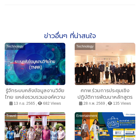
ข่าวอื่นๆ ที่น่าสนใจ
Technology
Technology
รู้จักระบบคลังข้อมูลงานวิจัย
ศกพ.ร่วมการประชุมเชิง
ไทย แหล่งรวบรวมองค์ความ
ปฏิบัติการพัฒนาหลักสูตร
รู้ขนาดใหญ่ด้านวิทยาศาสตร์
การเรียนรู้หนังสือไทยสำหรับ
13 ก.ย. 2565 ,
682 Views
28 ก.พ. 2569 ,
135 Views
วิจัยและนวัตกรรม วช. เผย
เด็กข้ามชาติ
ความสำคัญของฐานข้อมูล
Travel
Entertainment
งานวิจัยไทย