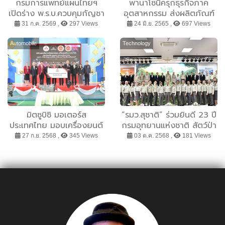
กรมการแพทย์แผนไทยฯ
พานาโซนิครุกธุรกิจภาค
เปิดร่าง พ.ร.บ.ควบคุมกัญชา
อุตสาหกรรม ส่งผลิตภัณฑ์
วาง 6 มาตรการเข้ม ย้ำใช้
โซลูชั่นส์เข้าร่วมงาน TISS
31 ก.ค. 2569 ,
297 Views
24 มิ.ย. 2565 ,
697 Views
เพื่อการแพทย์และสุขภาพ
2022
คุ้มครองเด็ก-เยาวชน ยก
Automobile
Technology
ระดับการกำกับดูแลทั้งระบบ
มิตซูบิชิ มอเตอร์ส
“รมว.สุชาติ” ร่วมยินดี 23 ปี
ประเทศไทย มอบเครื่องยนต์
กรมอุทยานแห่งชาติ สัตว์ป่า
และระบบส่งกำลัง ให้แก่
และพันธุ์พืช มุ่งเน้นการ
27 ก.ย. 2568 ,
345 Views
03 ต.ค. 2568 ,
181 Views
วิทยาลัยเทคนิคลพบุรี มุ่งยก
ทำงานที่เห็นผล กำหนดแผน
ระดับการศึกษาพร้อมพัฒนา
ระยะสั้น ระยะกลาง ระยะยาว
ทักษะเชิงช่างยนต์ หนุน
ที่ชัดเจน เพื่อผลงานที่จับ
อุตสาหกรรมยานยนต์ไทย
ต้องได้
เติบโตอย่างยั่งยืน