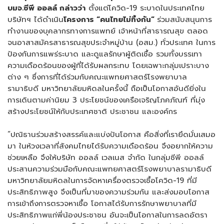
บมจ.ซีพี ออลล์ กล่าวว่า
ตั้งแต่โควิด-19 ระบาดในประเทศไทย
บริษัทฯ ได้ดำเนิน
โครงการ “คนไทยไม่ทิ้งกัน”
ร่วมสนับสนุนการ
ทำงานของบุคลากรทางการแพทย์ เจ้าหน้าที่สาธารณสุข ตลอด
จนอาสาสมัครสาธารณสุขประจำหมู่บ้าน (อสม.) ทั่วประเทศ ในการ
ป้องกันการแพร่ระบาด และดูแลรักษาผู้ติดเชื้อ รวมทั้งบรรเทา
ความเดือดร้อนของผู้ที่ได้รับผลกระทบ โดยเฉพาะกลุ่มเปราะบาง
ต่าง ๆ ซึ่งการที่ได้ร่วมกับคณะแพทยศาสตร์โรงพยาบาล
รามาธิบดี มหาวิทยาลัยมหิดลในครั้งนี้ ถือเป็นโอกาสอันดียิ่งใน
การเดินตามค่านิยม 3 ประโยชน์ของเครือเจริญโภคภัณฑ์ ที่มุ่ง
สร้างประโยชน์ให้กับประเทศชาติ ประชาชน และองค์กร
“ปณิธานร่วมสร้างสรรค์และแบ่งปันโอกาส คือสิ่งที่เรายึดมั่นเสมอ
มา ในห้วงเวลาที่สังคมไทยได้รับความเดือดร้อน จึงอยากให้ความ
ช่วยเหลือ จึงให้บริษัท ออลล์ เวลเนส จำกัด ในกลุ่มซีพี ออลล์
ประสานความร่วมมือกับคณะแพทยศาสตร์โรงพยาบาลรามาธิบดี
มหาวิทยาลัยมหิดลในการจัดหาเครื่องตรวจเชื้อโควิด-19 ที่มี
ประสิทธิภาพสูง จึงเป็นที่มาของความร่วมกัน และส่งมอบโอกาส
การเข้าถึงการตรวจหาเชื้อ โอกาสได้รับการรักษาพยาบาลที่มี
ประสิทธิภาพแก่พี่น้องประชาชน อันจะเป็นโอกาสในการลดอัตรา