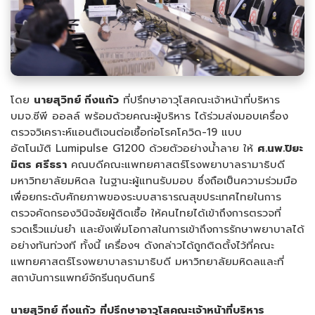
โดย
นายสุวิทย์ กิ่งแก้ว
ที่ปรึกษาอาวุโสคณะเจ้าหน้าที่บริหาร
บมจ.ซีพี ออลล์ พร้อมด้วยคณะผู้บริหาร ได้ร่วมส่งมอบเครื่อง
ตรวจวิเคราะห์แอนติเจนต่อเชื้อก่อโรคโควิด-19 แบบ
อัตโนมัติ Lumipulse G1200 ด้วยตัวอย่างน้ำลาย ให้
ศ.นพ.ปิยะ
มิตร ศรีธรา
คณบดีคณะแพทยศาสตร์โรงพยาบาลรามาธิบดี
มหาวิทยาลัยมหิดล ในฐานะผู้แทนรับมอบ ซึ่งถือเป็นความร่วมมือ
เพื่อยกระดับศักยภาพของระบบสาธารณสุขประเทศไทยในการ
ตรวจคัดกรองวินิจฉัยผู้ติดเชื้อ ให้คนไทยได้เข้าถึงการตรวจที่
รวดเร็วแม่นยำ และยังเพิ่มโอกาสในการเข้าถึงการรักษาพยาบาลได้
อย่างทันท่วงที ทั้งนี้ เครื่องฯ ดังกล่าวได้ถูกติดตั้งไว้ที่คณะ
แพทยศาสตร์โรงพยาบาลรามาธิบดี มหาวิทยาลัยมหิดลและที่
สถาบันการแพทย์จักรีนฤบดินทร์
นายสุวิทย์ กิ่งแก้ว
ที่ปรึกษาอาวุโสคณะเจ้าหน้าที่บริหาร