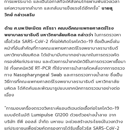
การแพร่ระบาด และเป็นโอกาสที่จะให้สังคมไทยผ่านพ้นช่วงเวลา
แห่งความยากลำบาก และกลับมาแข็งแรงได้อีกครั้ง”
นายสุ
วิทย์ กล่าวเสริม
ด้าน ศ.นพ.ปิยะมิตร ศรีธรา
คณบดีคณะแพทยศาสตร์โรง
พยาบาลรามาธิบดี มหาวิทยาลัยมหิดล กล่าวว่า
ในการตรวจหา
เชื้อไวรัส SARS-CoV-2 ที่ก่อให้เกิดโรคโควิด-19 ถือเป็นหนึ่งใน
หน้าที่อันสำคัญที่ทางคณะแพทยศาสตร์โรงพยาบาลรามาธิบดี
มหาวิทยาลัยมหิดล ได้เข้ามามีบทบาทอย่างมากในการตรวจคัด
กรองให้แก่ประชาชน และด้วยการนำเทคนิควิธีในการตรวจหาเชื้อมา
ใช้ ทั้งเทคนิควิธี RT-PCR ที่ใช้จากการนำสารคัดหลั่งจากการตรวจ
ทาง Nasopharyngeal Swab และการตรวจทางน้ำลาย ซึ่งเป็น
วิธีการที่คณะแพทยศาสตร์โรงพยาบาลรามาธิบดี มหาวิทยาลัย
มหิดล ได้คิดค้นและพัฒนารูปแบบเทคนิคการตรวจมาอย่างต่อ
เนื่อง
“การมอบเครื่องตรวจวิเคราะห์แอนติเจนต่อเชื้อก่อโรคโควิด-19
แบบอัตโนมัติ Lumipulse G1200 ด้วยตัวอย่างน้ำลาย จาก
บริษัท ซีพี ออลล์ จำกัด มหาชน จะช่วยสร้างประโยชน์ในวงกว้าง
แก่ประชาชนเพื่อช่วยคัดกรองการได้รับเชื้อไวรัส SARS-CoV-2