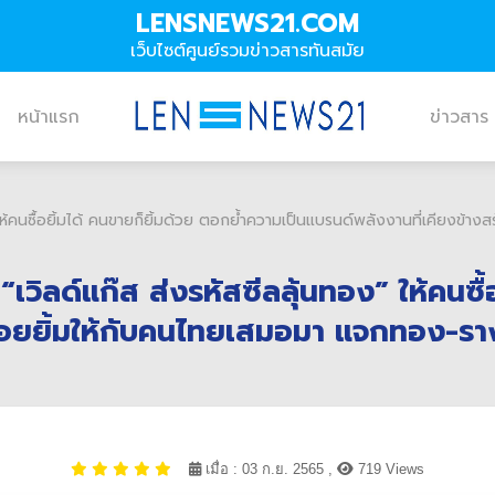
LENSNEWS21.COM
เว็บไซต์ศูนย์รวมข่าวสารทันสมัย
หน้าแรก
ข่าวสาร
ง” ให้คนซื้อยิ้มได้ คนขายก็ยิ้มด้วย ตอกย้ำความเป็นแบรนด์พลังงานที่เคียงข
 “เวิลด์แก๊ส ส่งรหัสซีลลุ้นทอง” ให้คนซื
รอยยิ้มให้กับคนไทยเสมอมา แจกทอง-ราง
เมื่อ : 03 ก.ย. 2565 ,
719 Views