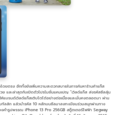
คโดยตรง อีกทั้งยังเพิ่มความสะดวกสบายในการค้นหาร้านค้าแก๊ส
วย และล่าสุดกับเปิดตัวโปรโมชั่นแคมเปญ “เวิลด์แก๊ส ส่งรหัสซีลลุ้น
ลให้แบรนด์เวิลด์แก๊สเติบโตได้อย่างต่อเนื่องและมั่นคงตลอดมา ผ่าน
เงินเมทัลลิก แล้วนำรหัส 10 หลักบนซีลมาลงทะเบียนร่วมสนุกผ่านทาง
่น ทองคำรูปพรรณ iPhone 13 Pro 256GB สกู๊ตเตอร์ไฟฟ้า Segway