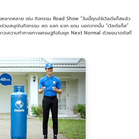
่างหลากหลาย เช่น กิจกรรม Road Show “วันนี้คุณใช้เวิลด์แก๊สแล้ว
 มาร่วมสนุกในกิจกรรม ลด แลก แจก แถม นอกจากนั้น “เวิลด์แก๊ส”
้สภาวะความท้าทายทางเศรษฐกิจในยุค Next Normal ด้วยขนาดถังที่