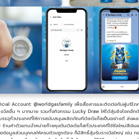
icial Account: @worldgasfamily เพื่อสื่อสารและติดต่อกับผู้บริโภ
างวัลอื่น ๆ มากมาย รวมทั้งกิจกรรม Lucky Draw ให้ได้ลุ้นชิงโชคอีกด้
รจุทั่วประเทศที่ให้การสนับสนุนผลิตภัณฑ์เวิลด์แก๊สเป็นอย่างดี ส่งผ
 ณ ร้านค้าตัวแทนจำหน่ายก๊าซหุงต้มเวิลด์แก๊สทั่วประเทศที่ใช้ซีลใหม่สี
้อมูลส่วนบุคคลให้ครบถ้วนถูกต้อง ก็มีสิทธิ์ลุ้นรับรางวัลใหญ่ เช