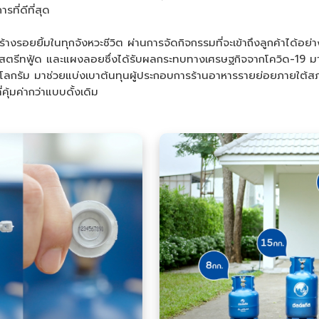
ที่ดีที่สุด
้างรอยยิ้มในทุกจังหวะชีวิต ผ่านการจัดกิจกรรมที่จะเข้าถึงลูกค้าได้อย
าหาร สตรีทฟู้ด และแผงลอยซึ่งได้รับผลกระทบทางเศรษฐกิจจากโควิด-19
 กิโลกรัม มาช่วยแบ่งเบาต้นทุนผู้ประกอบการร้านอาหารรายย่อยภายใต
ุ้มค่ากว่าแบบดั้งเดิม