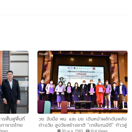
Health
ฟื้นฟูพื้นที่
วช.​ จับมือ พม. และ มช. เดินหน้าผลักดันพลัง
ภากาชาดไทย
ต่างวัย สูงวัยสร้างชาติ​ “เกษียณมีดี” ก้าวสู่
ยุคดิจิทัล​
Views
30 เม.ย. 2565 ,
914 Views