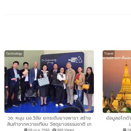
Technology
Travel
วช. หนุน มอ.วิจัย ยกระดับยางพารา สร้าง
ข้อมูลอโกด้า
สินค้าจากหวายเทียม วัสดุยางธรรมชาติ เท
อร์โมพลาสติก สร้างรายได้ให้ชุมชนในพื้นที่
06 เม.ย. 2566 ,
866 Views
24