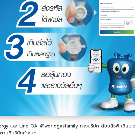
rgy และ Line OA: @worldgasfamily ทางบริษัท ดับบลิวพี เอ็นเนอร์
ไปตามที่บริษัทกำหนด