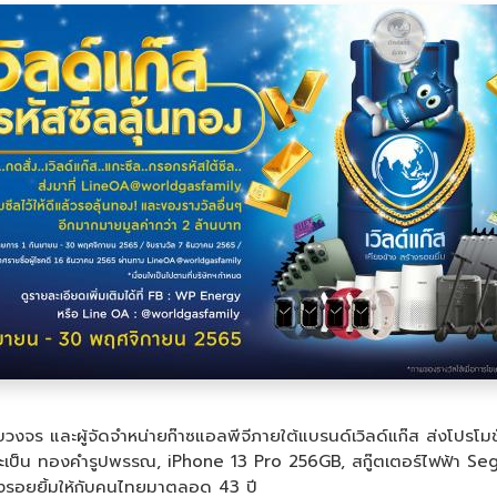
บวงจร และผู้จัดจำหน่ายก๊าซแอลพีจีภายใต้แบรนด์เวิลด์แก๊ส ส่งโปรโมชั
ม่ว่าจะเป็น ทองคำรูปพรรณ, iPhone 13 Pro 256GB, สกู๊ตเตอร์ไฟฟ้า 
างรอยยิ้มให้กับคนไทยมาตลอด 43 ปี