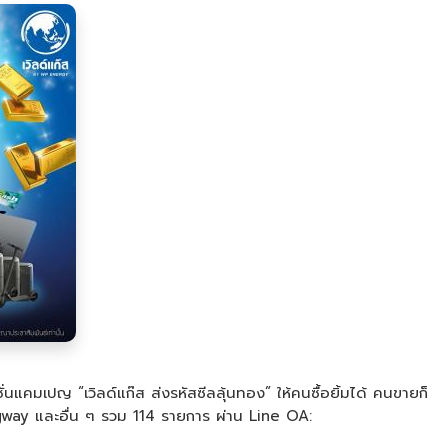
่นแคมเปญ “เวิลด์แก๊ส ส่งรหัสซีลลุ้นทอง” ให้คนซื้อยิ้มได้ คนขายก็
Segway และอื่น ๆ รวม 114 รายการ ผ่าน Line OA: