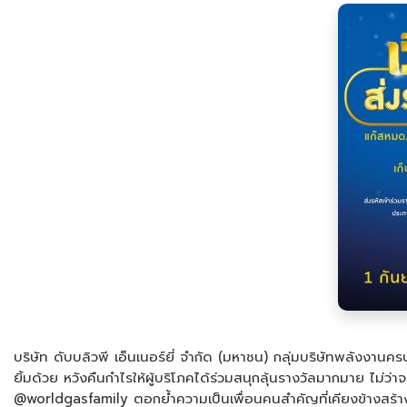
บริษัท ดับบลิวพี เอ็นเนอร์ยี่ จำกัด (มหาชน) กลุ่มบริษัทพลังงานคร
ยิ้มด้วย หวังคืนกำไรให้ผู้บริโภคได้ร่วมสนุกลุ้นรางวัลมากมาย ไ
@worldgasfamily ตอกย้ำความเป็นเพื่อนคนสำคัญที่เคียงข้างสร้