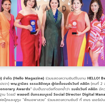
ทย) จำกัด (Hello Magazine)
ร่วมแสดงความยินดีในงาน
HELLO! B
ไปขวา)
พญ.ฐานิสร ธรรมลิขิตกุล ผู้ก่อตั้งรมย์รวินท์ คลินิก
(คนที่ 2 
 Honorary Awards"
นับเป็นรางวัลที่ตอกย้ำว่า
รมย์รวินท์ คลินิก
มีคว
รฐาน โดยมี
พลอยดี จันทรสมบูรณ์ Social Director Digital Ma
สบุ๊คและยูทูบ “พี่หมอพาสวย” ร่วมแสดงความยินดี ที่ เกษร เออร์เบิน ร