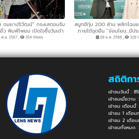
ย ถมยาปริวัฒน์” กระแสตอบรับ
สมูทอีทุ่ม 200 ล้าน พลิกโฉมแ
- อิ๋ว พิมพ์โพยม เปิดใจซึ้งวันเข้า
ภายใต้จุดยืน “อ่อนโยน…มีประ
้องเพลงอมตะ “อ๊อด คีรีบูน”
ผล” ตอกย้ำการเป็นผู้นำเ
 พ.ย. 2567 ,
354 Views
08 ม.ค. 2568 ,
326 
ธรรมชาติที่ผู้บริโภคไว้วางใจ
สถิติกา
เข้าชมวันนี้ : 
เข้าชมเมื่อวาน
เข้าชม เดือนนี
เข้าชม 1 เดือ
เข้าชม 2 เดือ
เข้าชมทั้งหมด 