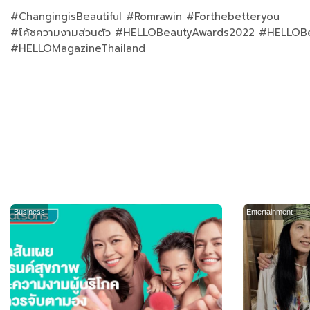
#ChangingisBeautiful #Romrawin #Forthebetteryou
#โค้ชความงามส่วนตัว #HELLOBeautyAwards2022 #HELLOBe
#HELLOMagazineThailand
Business
Entertainment