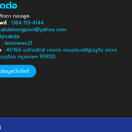
ิดต่อ
ศักดา ทองพูล
พท์
:
084-113-4144
sakdatongpool@yahoo.com
tpsakda
e
:
lensnews21
อ
:
41/166 เมโทรลักซ์ เกษตร ถนนประเสริฐมนูกิจ แขวง
ตจตุจักร กรุงเทพฯ 10900
้อมูลเว็บไซต์
d.