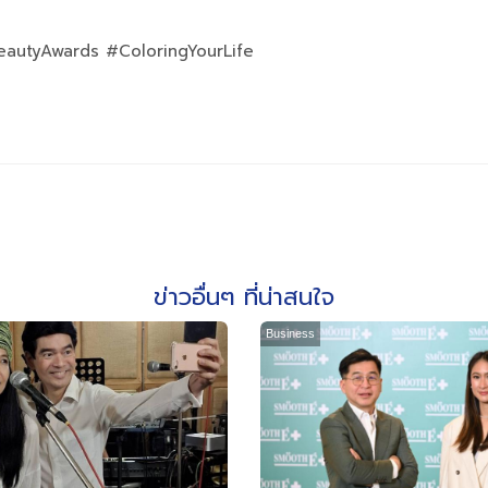
autyAwards #ColoringYourLife
ข่าวอื่นๆ ที่น่าสนใจ
Business