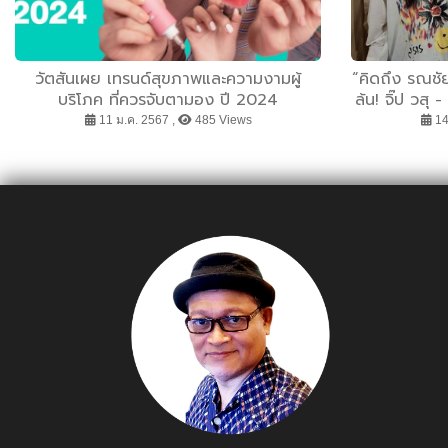
วัตสันเผย เทรนด์สุขภาพและความงามผู้
“คิดถึง รณชั
บริโภค ที่ควรจับตามอง ปี 2024
ล้น! จิ๊ป วสุ 
ห้องซ้อมร
11 ม.ค. 2567 ,
485 Views
14