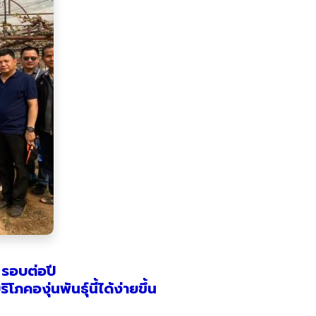
2 รอบต่อปี
คองุ่นพันธุ์นี้ได้ง่ายขึ้น