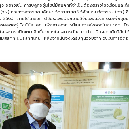
ง อย่างเช่น การปลูกองุ่นไชน์มัสแคทที่จำเป็นต้องสร้างโรงเรือนและต้น
ิ (วช.) กระทรวงการอุดมศึกษา วิทยาศาสตร์ วิจัยและนวัตกรรม (อว.) จึ
ณ 2563 ภายใต้โครงการใช้ประโยชน์ผลงานวิจัยและนวัตกรรมเพื่อชุมช
การผลิตองุ่นไชน์มัสแคท เพื่อการพาณิชย์และการส่งออกในอนาคต โ
น้าโครงการ เปิดเผย ถึงที่มาของโครงการดังกล่าวว่า เนื่องจากทีมวิจ
น์มัสแคทในประเทศไทย หลังจากนั้นจึงได้รับทุนวิจัยจาก วช.ในการจัดอบ