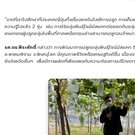
“จากที่เราไปศึกษาที่ประเทศญี่ปุ่นทั้งเรื่องเทคโนโลยีการปลูก การเ
ความรู้ไปแล้ว 2 รุ่น เช่น การใช้องุ่นพันธุ์ไชน์มัสแคทต่อยอดกับอง
เกษตรกรผู้ปลูกองุ่นในพื้นที่ภาคเหนือตอนล่างสามารถปลูกจนจำหน่าย
รศ.ดร.พีระศักดิ์
กล่าวว่า การพัฒนาการปลูกองุ่นพันธุ์ไชน์มัสแคท ซึ
อ.พรหมพิราม จ.พิษณุโลก มีคุณภาพชีวิตหรือเศรษฐกิจดีขึ้น เนื่องจา
ยังจังหวัดอื่นๆ เพื่อมีการผลิตที่เพียงพอกับความต้องการบริโภค