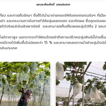
รศ.ดร.พีระศักดิ์ ฉายประสาท
ก็บเกี่ยว และการเก็บรักษา ซึ่งก็ได้นำมาถ่ายทอดให้กับเกษตรกรจริงๆ ที
ุ่นป่า และกระบวนการในการทำให้องุ่นออกดอก และติดผล ซึ่งจุดเด่นของโคร
ได้จริงแล้วในเชิงพาณิชย์ และสามารถเก็บเกี่ยวผลองุ่นได้ถึง 2 รอบต
่งมีราคาสูง นอกจากจะทำให้คนไทยเข้าถึงการบริโภคองุ่นพันธ์นี้ง่ายขึ้น
กมีรายได้เพิ่มขึ้นไม่น้อยกว่า 15 % และสามารถลดการนำเข้าองุ่นไชน์ม
ภายในประเทศ