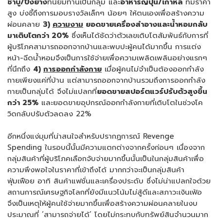
ชาบู
/
ปิ้งย่าง
ที่นิยมทานเป็นกลุ่ม และ
อาหารญี่ปุ่น
/
เกาหลี
ที่มีราคา
สูง บ่งชี้ถึงการมอบรางวัลเล็กๆ น้อยๆ ให้ตนเองเพื่อสร้างความ
ผ่อนคลาย
3)
ความงาม
ยอดขายเครื่องสำอางและน้ำหอมกลับ
มาเติบโตกว่า
20%
ซึ่งเห็นได้ชัดว่าตัวเลขเติบโตสัมพันธ์กับการที่
ผู้บริโภคสามารถออกจากบ้านและพบปะผู้คนได้มากขึ้น การแต่ง
หน้า-ฉีดน้ำหอมจึงเป็นการใช้จ่ายเพื่อความเพลิดเพลินอย่างแรกๆ
ที่นึกถึง
4
)
การออกกำลังกาย
เมื่อผู้คนไม่จำเป็นต้องออกกำลัง
กายเพียงแค่ที่บ้าน แต่สามารถออกจากบ้านรวมถึงการออกกำลัง
กายเป็นกลุ่มได้ จึงไม่แปลกที่
ยอดขายสปอร์ตแวร์ปรับตัวสูงขึ้น
กว่า
25%
และยอดขายอุปกรณ์ออกกำลังกายที่เติบโตในช่วงโค
วิดกลับปรับตัวลดลง 22%
อีกหนึ่งแง่มุมที่น่าสนใจสำหรับปรากฏการณ์ Revenge
Spending ในรอบนี้นั้นมีความแตกต่างจากครั้งก่อนๆ เนื่องจาก
กลุ่มสินค้าที่ผู้บริโภคเลือกจับจ่ายมากขึ้นนั้นเป็นในกลุ่มสินค้าเพื่อ
ความพึงพอใจในราคาที่เข้าถึงได้ มากกว่าจะเป็นกลุ่มสินค้า
ฟุ่มเฟือย อาทิ สินค้าแฟชั่นและเครื่องประดับ ซึ่งไม่น่าแปลกใจด้วย
สถานการณ์เศรษฐกิจโลกที่ยังมีแนวโน้มไม่สู้ดีและสภาวะเงินเฟ้อ
จึงเป็นเหตุให้ผู้คนใช้จ่ายมากขึ้นเพื่อสร้างความผ่อนคลายในงบ
ประมาณที่ ‘สามารถจ่ายได้’ โดยไม่กระทบกับทรัพย์สินจำนวนมาก