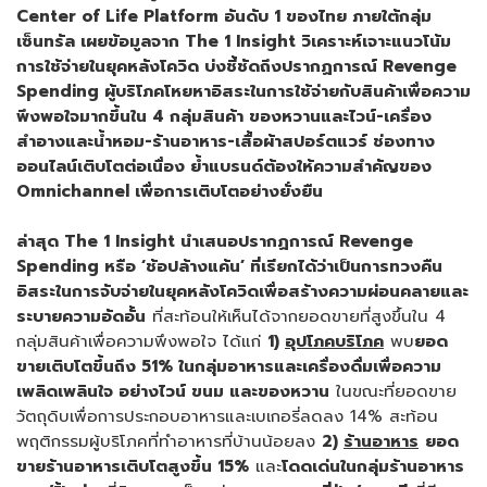
Center of Life Platform
อันดับ
1
ของไทย ภายใต้กลุ่ม
เซ็นทรัล
เผยข้อมูลจาก
The 1 Insight
วิเคราะห์เจาะแนวโน้ม
การใช้จ่ายในยุคหลังโควิด บ่งชี้ชัดถึงปรากฏการณ์
Revenge
Spending
ผู้บริโภคโหยหาอิสระในการใช้จ่ายกับสินค้าเพื่อความ
พึงพอใจมากขึ้นใน
4
กลุ่มสินค้า ของหวานและไวน์
-
เครื่อง
สำอางและน้ำหอม
-
ร้านอาหาร
-
เสื้อผ้าสปอร์ตแวร์ ช่องทาง
ออนไลน์เติบโตต่อเนื่อง ย้ำแบรนด์ต้องให้ความสำคัญของ
Omnichannel
เพื่อการเติบโตอย่างยั่งยืน
ล่าสุด
The 1 Insight
นำเสนอปรากฏการณ์
Revenge
Spending
หรือ
‘
ช้อปล้างแค้น
’
ที่เรียกได้ว่าเป็นการทวงคืน
อิสระในการจับจ่ายในยุคหลังโควิดเพื่อสร้างความผ่อนคลายและ
ระบายความอัดอั้น
ที่สะท้อนให้เห็นได้จากยอดขายที่สูงขึ้นใน 4
กลุ่มสินค้าเพื่อความพึงพอใจ ได้แก่
1)
อุปโภคบริโภค
พบ
ยอด
ขายเติบโตขึ้นถึง
51%
ในกลุ่มอาหารและเครื่องดื่มเพื่อความ
เพลิดเพลินใจ อย่างไวน์ ขนม และของหวาน
ในขณะที่ยอดขาย
วัตถุดิบเพื่อการประกอบอาหารและเบเกอรี่ลดลง 14% สะท้อน
พฤติกรรมผู้บริโภคที่ทำอาหารที่บ้านน้อยลง
2)
ร้านอาหาร
ยอด
ขายร้านอาหารเติบโตสูงขึ้น
15%
และ
โดดเด่นในกลุ่มร้านอาหาร