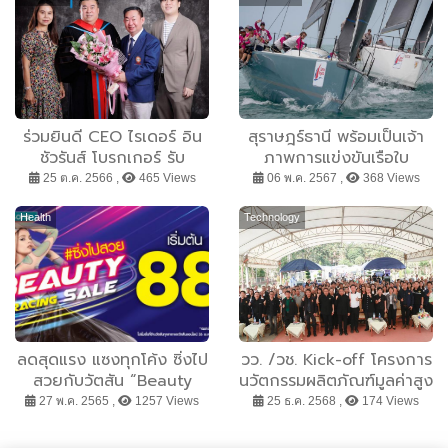
ร่วมยินดี CEO ไรเดอร์ อิน
สุราษฎร์ธานี พร้อมเป็นเจ้า
ชัวรันส์ โบรกเกอร์ รับ
ภาพการแข่งขันเรือใบ
ปริญญาบริหารธุรกิจดุษฎี
นานาชาติ สมุย รีกัตต้า
25 ต.ค. 2566 ,
465 Views
06 พ.ค. 2567 ,
368 Views
บัณฑิต
2567
Health
Technology
ลดสุดแรง แซงทุกโค้ง ซิ่งไป
วว. /วช. Kick-off โครงการ
สวยกับวัตสัน “Beauty
นวัตกรรมผลิตภัณฑ์มูลค่าสูง
Racing Sale” ซิ่งกับขบวน
เพื่อแก้ปัญหา PM 2.5 ใน
27 พ.ค. 2565 ,
1257 Views
25 ธ.ค. 2568 ,
174 Views
สินค้าในราคาเริ่มต้นเพียง
พื้นที่ภาคเหนืออย่างยั่งยืน
88 บาท