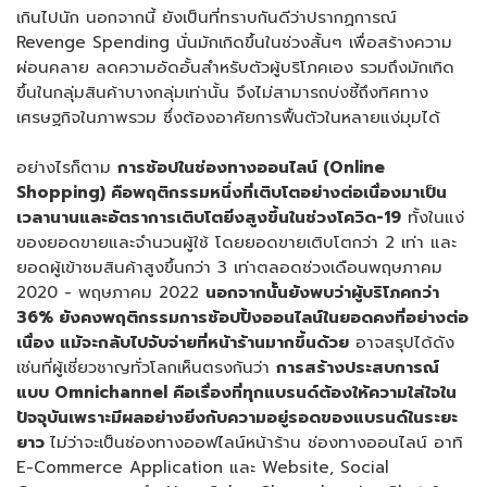
เกินไปนัก นอกจากนี้ ยังเป็นที่ทราบกันดีว่าปรากฏการณ์
Revenge Spending นั่นมักเกิดขึ้นในช่วงสั้นๆ เพื่อสร้างความ
ผ่อนคลาย ลดความอัดอั้นสำหรับตัวผู้บริโภคเอง รวมถึงมักเกิด
ขึ้นในกลุ่มสินค้าบางกลุ่มเท่านั้น จึงไม่สามารถบ่งชี้ถึงทิศทาง
เศรษฐกิจในภาพรวม ซึ่งต้องอาศัยการฟื้นตัวในหลายแง่มุมได้
อย่างไรก็ตาม
การช้อปในช่องทางออนไลน์
(Online
Shopping)
คือพฤติกรรมหนึ่งที่เติบโตอย่างต่อเนื่องมาเป็น
เวลานานและอัตราการเติบโตยิ่งสูงขึ้นในช่วงโควิด
-19
ทั้งในแง่
ของยอดขายและจำนวนผู้ใช้ โดยยอดขายเติบโตกว่า 2 เท่า และ
ยอดผู้เข้าชมสินค้าสูงขึ้นกว่า 3 เท่าตลอดช่วงเดือนพฤษภาคม
2020 - พฤษภาคม 2022
นอกจากนั้นยังพบว่าผู้บริโภคกว่า
36%
ยังคงพฤติกรรมการช้อปปิ้งออนไลน์ในยอดคงที่อย่างต่อ
เนื่อง แม้จะกลับไปจับจ่ายที่หน้าร้านมากขึ้นด้วย
อาจสรุปได้ดัง
เช่นที่ผู้เชี่ยวชาญทั่วโลกเห็นตรงกันว่า
การสร้างประสบการณ์
แบบ
Omnichannel
คือเรื่องที่ทุกแบรนด์ต้องให้ความใส่ใจใน
ปัจจุบันเพราะมีผลอย่างยิ่งกับความอยู่รอดของแบรนด์ในระยะ
ยาว
ไม่ว่าจะเป็นช่องทางออฟไลน์หน้าร้าน ช่องทางออนไลน์ อาทิ
E-Commerce Application และ Website, Social