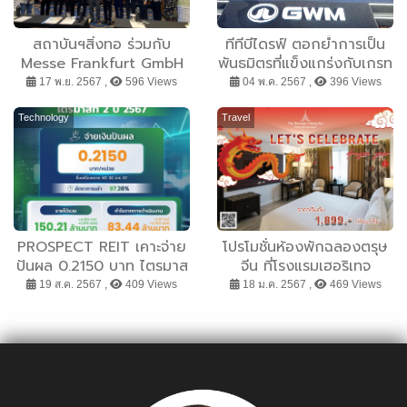
สถาบันฯสิ่งทอ ร่วมกับ
ทีทีบีไดรฟ์ ตอกย้ำการเป็น
Messe Frankfurt GmbH
พันธมิตรที่แข็งแกร่งกับเกรท
เร่งหนุน SME ไทย ดันกลุ่ม
วอลล์ มอเตอร์ ค่ายรถยนต์
17 พ.ย. 2567 ,
596 Views
04 พ.ค. 2567 ,
396 Views
เคหะสิ่งทอ ลุยเปิดตลาดโลก
xEV ชั้นนำสัญชาติจีน เป็น
ในงาน Heimtextil
ตัวแทนประเทศไทยเข้าร่วมนำ
Technology
Travel
เสนอแนวโน้มธุรกิจเช่าซื้อ
รถยนต์ไทย ใน 2024 GWM
GLOBAL CONFERENCE
PROSPECT REIT เคาะจ่าย
โปรโมชั่นห้องพักฉลองตรุษ
ปันผล 0.2150 บาท ไตรมาส
จีน ที่โรงแรมเฮอริเทจ
2/67 ผลงานเด่น ปักธงโต
เชียงราย แอนด์ คอนเวนชั่น
19 ส.ค. 2567 ,
409 Views
18 ม.ค. 2567 ,
469 Views
ต่อ ขยายอาณาจักรคลัง
สินค้าและโรงงานทำเลทอง