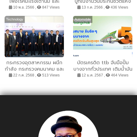
เพื่อโรคมะเร็งเต้านม และ
บูทในงานวันประกันชีวิตแห่ง
มูลนิธิศูนย์มะเร็งเต้านม
ชาติ ครั้งที่ 22 ยกทัพโปรโม
10 พ.ย. 2566 ,
847 Views
13 ก.ค. 2566 ,
436 Views
เฉลิมพระเกียรติ (QSCBC
ชั่น คุ้มเบอร์แรง รับโปร 2
and Foundation) จัดงาน
ต่อ และสิทธิพิเศษอื่นๆ
Technology
Automobile
เปิดตัวหนังสือ
มากมาย
“SANCTUARY”
กระทรวงอุตสาหกรรม ผนึก
บัตรเครดิต ttb จับมือปั๊ม
กำลัง กระทรวงคมนาคม และ
บางจากทั่วประเทศ เติมน้ำมัน
ภาคเอกชน จัดบิ๊กอีเวนท์
ตลอดปี 2567 รับเครดิตเงิน
22 ก.ค. 2568 ,
513 Views
12 ม.ค. 2567 ,
464 Views
”อุตสาหกรรมแฟร์ 2568”
คืนสูงสุด 5%
เปิดพื้นที่ใจกลางการขนส่ง
“กรุงเทพอภิวัฒน์” หวังบูม
เศรษฐกิจกลางปีได้กว่า
300 ล้านบาท