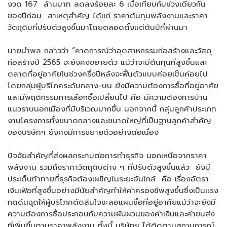
งวด 167 ล้านบาท ลดลงร้อยละ 6 เมื่อเทียบกับช่วงเดียวกัน
ของปีก่อน สาเหตุสำคัญ ได้แก่ ราคาต้นทุนพลังงานและราคา
วัตถุดิบที่ปรับตัวสูงขึ้นมาโดยตลอดตั้งแต่ต้นปีที่ผ่านมา
นายนำพล กล่าวว่า “คาดการณ์ว่าอุตสาหกรรมก่อสร้างและวัสดุ
ก่อสร้างปี 2565 จะยังคงขยายตัว แม้ว่าจะมีต้นทุนที่สูงขึ้นและ
ตลาดที่อยู่อาศัยในช่วงครึ่งปีหลังจะฟื้นตัวแบบค่อยเป็นค่อยไป
โดยกลุ่มผู้บริโภคระดับกลาง-บน ยังมีความต้องการซื้อที่อยู่อาศัย
และมีพฤติกรรมการเลือกซื้อเปลี่ยนไป คือ มีความต้องการบ้าน
แนวราบนอกเมืองที่มีบริเวณมากขึ้น นอกจากนี้ กลุ่มลูกค้าประเภท
งานโครงการทั้งขนาดกลางและขนาดใหญ่ที่เป็นฐานลูกค้าสำคัญ
ของบริษัทฯ ยังคงมีการขยายตัวอย่างต่อเนื่อง
ปัจจัยสำคัญที่ส่งผลกระทบต่อการทำธุรกิจ นอกเหนือจากราคา
พลังงาน รวมถึงราคาวัตถุดิบต่าง ๆ ที่ปรับตัวสูงขึ้นแล้ว ยังมี
ประเด็นท้าทายที่ธุรกิจต้องเผชิญในระยะอันใกล้ คือ เรื่องอัตรา
เงินเฟ้อที่สูงขึ้นอย่างมีนัยสำคัญทำให้ค่าครองชีพสูงขึ้นซึ่งเป็นแรง
กดดันฉุดให้ผู้บริโภคตัดสินใจชะลอแผนซื้อที่อยู่อาศัยแม้ว่าจะยังมี
ความต้องการซื้อประกอบกับความผันผวนของค่าเงินและค่าขนส่ง
ที่เพิ่มขึ้นตามราคาพลังงาน ทั้งนี้ บริษัทฯ ได้ติดตามสถานการณ์