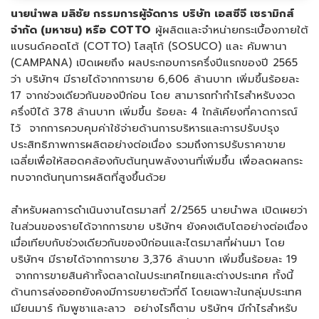
นายนำพล มลิชัย กรรมการผู้จัดการ บริษัท เอสซีจี เซรามิกส์
จำกัด (มหาชน) หรือ
COTTO
ผู้ผลิตและจำหน่ายกระเบื้องภายใต้
แบรนด์คอตโต้ (COTTO) โสสุโก้ (SOSUCO) และ คัมพานา
(CAMPANA) เปิดเผยถึง ผลประกอบการครึ่งปีแรกของปี 2565
ว่า บริษัทฯ มีรายได้จากการขาย 6,606 ล้านบาท เพิ่มขึ้นร้อยละ
17 จากช่วงเดียวกันของปีก่อน โดย สามารถทำกำไรสำหรับงวด
ครึ่งปีได้ 378 ล้านบาท เพิ่มขึ้น ร้อยละ 4 ใกล้เคียงที่คาดการณ์
ไว้ จากการควบคุมค่าใช้จ่ายด้านการบริหารและการปรับปรุง
ประสิทธิภาพการผลิตอย่างต่อเนื่อง รวมถึงการปรับราคาขาย
เฉลี่ยเพื่อให้สอดคล้องกับต้นทุนพลังงานที่เพิ่มขึ้น เพื่อลดผลกระ
ทบจากต้นทุนการผลิตที่สูงขึ้นด้วย
สำหรับผลการดำเนินงานไตรมาสที่ 2/2565 นายนำพล เปิดเผยว่า
ในส่วนของรายได้จากการขาย บริษัทฯ ยังคงเติบโตอย่างต่อเนื่อง
เมื่อเทียบกับช่วงเดียวกันของปีก่อนและไตรมาสที่ผ่านมา โดย
บริษัทฯ มีรายได้จากการขาย 3,376 ล้านบาท เพิ่มขึ้นร้อยละ 19
จากการขายสินค้าทั้งตลาดในประเทศไทยและต่างประเทศ ทั้งนี้
ด้านการส่งออกยังคงมีการขยายตัวที่ดี โดยเฉพาะในกลุ่มประเทศ
เมียนมาร์ กัมพูชาและลาว อย่างไรก็ตาม บริษัทฯ มีกำไรสำหรับ