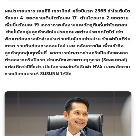
ผลประกอบการ เอสซีจี เซรามิกส์ ครึ่งปีแรก
2565
กำไรเติบโต
ร้อยละ
4
ยอดขายเติบโตร้อยละ
17
ด้านไตรมาส
2
ยอดขาย
เพิ่มขึ้นร้อยละ
19
เจอราคาพลังงานและวัตถุดิบ
หั่นกำไรลดลง
ยังมั่นใจกลุ่มลูกค้าหลักในประเทศและต่างประเทศโตได้ เร่ง
พัฒนาช่องทางจัดจำหน่ายร่วมกับผู้แทนจำหน่าย ร้านค้าโมเดิร์น
เทรด รวมถึงช่องทางออนไลน์ และ คลังเซรามิค เพื่อเข้าถึง
ลูกค้าทุกกลุ่มทุกพื้นที่ คาดการณ์ตลาดช่วงครึ่งปีหลังจะชะลอ
ตัวลงจากครึ่งปีแรก ส่วนหนึ่งเพราะตามฤดูกาล (
Seasonal)
แต่จะดีกว่าปีที่แล้ว เป็นโอกาสผลักดันสินค้า
HVA
และพลังงาน
ทางเลือกแบรนด์
SUSUNN
ได้อีก