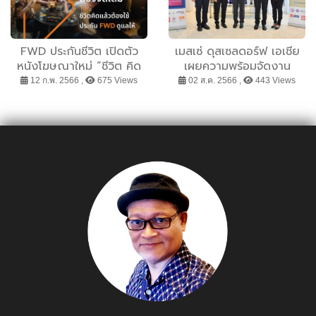
FWD ประกันชีวิต เปิดตัว
เมสเซ่ ดุสเซลดอร์ฟ เอเชีย
หนังโฆษณาใหม่ “ชีวิต คิด
เผยความพร้อมจัดงาน
แล้วต้องใช้” ปลุกทุกคนให้
PACK PRINT
12 ก.พ. 2566 ,
675 Views
02 ส.ค. 2566 ,
443 Views
เลือกใช้ชีวิตที่ใช่ ในแบบที่ชอบ
INTERNATIONAL 2023
และ งาน CorruTec ASIA
2023