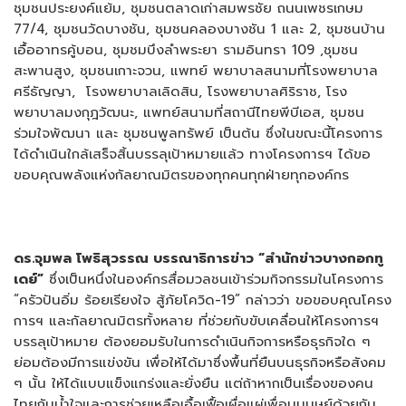
ชุมชนประยงค์แย้ม, ชุมชนตลาดเก่าสมพรชัย ถนนเพชรเกษม
77/4, ชุมชนวัดบางชัน, ชุมชนคลองบางชัน 1 และ 2, ชุมชนบ้าน
เอื้ออาทรคู้บอน, ชุมชมบึงลำพระยา รามอินทรา 109 ,ชุมชน
สะพานสูง, ชุมชนเกาะจวน, แพทย์ พยาบาลสนามที่โรงพยาบาล
ศรีธัญญา, โรงพยาบาลเลิดสิน, โรงพยาบาลศิริราช, โรง
พยาบาลมงกุฎวัฒนะ, แพทย์สนามที่สถานีไทยพีบีเอส, ชุมชน
ร่วมใจพัฒนา และ ชุมชนพูลทรัพย์ เป็นต้น ซึ่งในขณะนี้โครงการ
ได้ดำเนินใกล้เสร็จสิ้นบรรลุเป้าหมายแล้ว ทางโครงการฯ ได้ขอ
ขอบคุณพลังแห่งกัลยาณมิตรของทุกคนทุกฝ่ายทุกองค์กร
ดร.จุมพล โพธิสุวรรณ บรรณาธิการข่าว “สำนักข่าวบางกอกทู
เดย์”
ซึ่งเป็นหนึ่งในองค์กรสื่อมวลชนเข้าร่วมกิจกรรมในโครงการ
“ครัวปันอิ่ม ร้อยเรียงใจ สู้ภัยโควิด-19” กล่าวว่า ขอขอบคุณโครง
การฯ และกัลยาณมิตรทั้งหลาย ที่ช่วยกับขับเคลื่อนให้โครงการฯ
บรรลุเป้าหมาย ต้องยอมรับในการดำเนินกิจการหรือธุรกิจใด ๆ
ย่อมต้องมีการแข่งขัน เพื่อให้ได้มาซึ่งพื้นที่ยืนบนธุรกิจหรือสังคม
ๆ นั้น ให้ได้แบบแข็งแกร่งและยั่งยืน แต่ถ้าหากเป็นเรื่องของคน
ไทยกับน้ำใจและการช่วยเหลือเอื้อเฟื้อเผื่อแผ่เพื่อนมนุษย์ด้วยกัน