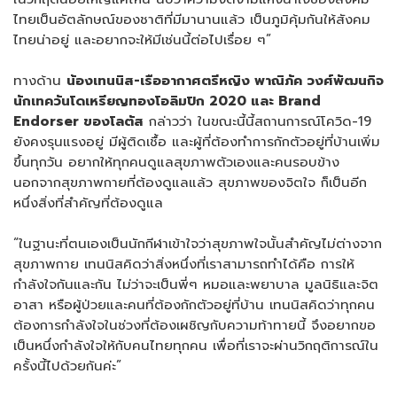
ไทยเป็นอัตลักษณ์ของชาติที่มีมานานแล้ว เป็นภูมิคุ้มกันให้สังคม
ไทยน่าอยู่ และอยากจะให้มีเช่นนี้ต่อไปเรื่อย ๆ”
ทางด้าน
น้องเทนนิส-เรืออากาศตรีหญิง พาณิภัค วงศ์พัฒนกิจ
นักเทควันโดเหรียญทองโอลิมปิก 2020 และ Brand
Endorser ของโลตัส
กล่าวว่า ในขณะนี้นี้สถานการณ์โควิด-19
ยังคงรุนแรงอยู่ มีผู้ติดเชื้อ และผู้ที่ต้องทำการกักตัวอยู่ที่บ้านเพิ่ม
ขึ้นทุกวัน อยากให้ทุกคนดูแลสุขภาพตัวเองและคนรอบข้าง
นอกจากสุขภาพกายที่ต้องดูแลแล้ว สุขภาพของจิตใจ ก็เป็นอีก
หนึ่งสิ่งที่สำคัญที่ต้องดูแล
“ในฐานะที่ตนเองเป็นนักกีฬาเข้าใจว่าสุขภาพใจนั้นสำคัญไม่ต่างจาก
สุขภาพกาย เทนนิสคิดว่าสิ่งหนึ่งที่เราสามารถทำได้คือ การให้
กำลังใจกันและกัน ไม่ว่าจะเป็นพี่ๆ หมอและพยาบาล มูลนิธิและจิต
อาสา หรือผู้ป่วยและคนที่ต้องกักตัวอยู่ที่บ้าน เทนนิสคิดว่าทุกคน
ต้องการกำลังใจในช่วงที่ต้องเผชิญกับความท้าทายนี้ จึงอยากขอ
เป็นหนึ่งกำลังใจให้กับคนไทยทุกคน เพื่อที่เราจะผ่านวิกฤติการณ์ใน
ครั้งนี้ไปด้วยกันค่ะ”