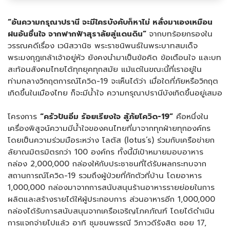
“อันความกรุณาปรานี จะมีใครบังคับก็หาไม่ หลั่งมาเองเหมือน
ฝนอันชื่นใจ จากฟากฟ้าสุราลัยสู่แดนดิน”
จากบทร้อยกรองใน
วรรณคดีเรื่อง เวนิสวานิช พระราชนิพนธ์ในพระบาทสมเด็จ
พระมงกุฎเกล้าเจ้าอยู่หัว ยังคงนำมาเป็นข้อคิด ข้อเตือนใจ และบท
สะท้อนสังคมไทยได้ทุกยุคทุกสมัย แม้แต่ในขณะนี้ที่เราอยู่ใน
ท่ามกลางวิกฤตการณ์โควิด-19 จะเห็นได้ว่า เมื่อใดที่ภัยหรือวิกฤต
เกิดขึ้นในเมืองไทย ก็จะมีน้ำใจ ความกรุณาปรานีบังเกิดขึ้นอยู่เสมอ
โครงการ
“ครัวปันอิ่ม ร้อยเรียงใจ สู้ภัยโควิด-19”
คือหนึ่งใน
เครื่องพิสูจน์ความมีน้ำใจของคนไทยที่มาจากทุกฝ่ายทุกองค์กร
โดยเป็นความร่วมมือระหว่าง โลตัส (lotus’s) ร่วมกับเครือข่ายก
ลัยาณมิตรมิตรกว่า 100 องค์กร ทั้งนี้มีเป้าหมายมอบอาหาร
กล่อง 2,000,000 กล่องให้กับประชาชนที่ได้รับผลกระทบจาก
สถานการณ์โควิด-19 รวมถึงผู้ป่วยที่กักตัวที่บ้าน โดยอาหาร
1,000,000 กล่องมาจากการสนับสนุนร้านอาหารรายย่อยในการ
ผลิตและสร้างรายได้ให้ผู้ประกอบการ ส่วนอาหารอีก 1,000,000
กล่องได้รับการสนับสนุนจากเครือเจริญโภคภัณฑ์ โดยได้ดำเนิน
การแจกจ่ายไปแล้ว อาทิ ชุมชนพรรณี วิภาวดีรังสิต ซอย 17,