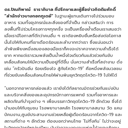
ดร.ปัณฑิพาณ์ ธาราภิบาล ที่ปรึกษาและผู้สื่อข่าวกิตติมศักดิ์
“สำนักข่าวบางกอกทูเดย์”
ในฐานะผู้แทนเดินทางไปร่วมมอบ
อาหาร รวมทั้งอุปกรณ์และสิ่งของที่จำเป็น กล่าวเสริมว่า การ
ลงพื้นที่ไปร่วมโครงการฯทุกครั้ง จะเป็นเครื่องย้ำเตือนเราเสมอว่า
เมื่อเรามีโอกาสที่ดีกว่าคนอื่น ๆ เราต้องหยิบยื่นหรือส่งต่อโอกาส
นั้นไปให้กับคนที่เขาเดือดร้อนและลำบากกว่าเรา ซึ่งแน่นอนว่า
ลำพังเพียงหนึ่งสมองสองมือเราก็คงจะปราศจากความสำเร็จได้
ยาก หากแต่เรารวมพลังเป็นน้ำหนึ่งใจเดียวกันแล้วช่วยกันขับ
เคลื่อนสังคมให้มีความเป็นอยู่ที่ดีขึ้น นั่นความสำเร็จที่สง่างาม ดั่ง
เช่น “ครัวปันอิ่ม ร้อยเรียงใจ สู้ภัยโควิด-19” คือหนึ่งพลังมวลชน
ที่ช่วยขับเคลื่อนสังคมไทยให้ผ่านพ้นยุควิกฤตโควิด-19 ไปให้ได้
“นอกจากอาหารกล่องแล้ว เรายังได้กัลยาณมิตรช่วยกันแบ่งปัน
และบริจาคสิ่งของและอุปกรณ์ทางการแพทย์ รวมทั้งอาหารและ
ผลิตภัณฑ์บำรุงต่าง ๆ เพื่อบรรเทาวิกฤตโควิด-19 อีกด้วย ซึ่งได้
นำมอบให้กับชุมชน โรงพยาบาลหลัก โรงพยาบาลสนาม วัด แคม
ป์คนงาน,ศูนย์ประสานงานช่วยเหลือผู้เดือดร้อนจากโควิด-19 และ
สถานที่ต่าง ๆ อีกด้วย ต้องบอกว่าคนไทย ‘ไม่ทิ้งกัน’ ไม่ว่าจะอยู่
ในวิกฤตน้อยใหญ่แค่ไหน นับว่าความงดงามแห่งน้ำใจของสังคม