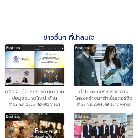
ข่าวอื่นๆ ที่น่าสนใจ
Business
Business
ดีป้า จับมือ สคร. พัฒนาฐาน
ทำไมระบบบริหารจัดการ
ข้อมูลขนาดใหญ่ ด้าน
โครงสร้างดาต้าเซ็นเตอร์จึง
รัฐวิสาหกิจ หลักทรัพย์ของ
เป็นสิ่งจำเป็นมากยิ่งขึ้น
02 ต.ค. 2565 ,
682 Views
28 ก.ย. 2564 ,
1647 Views
รัฐ และการร่วมลงทุนระหว่าง
รัฐและเอกชน
Business
Business