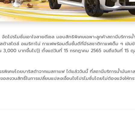
จัดโปรโมชั่นเอาใจสายดีเซล มอบสิทธิพิเศษเฉพาะลูกค้าสถานีบริการน้ำม
ิสต้าสไตล์ อเมริกาโน่ กาแฟพร้อมดื่มชั้นดีที่มีรสชาติกาแฟเต็ม ๆ เ
น 3,000 บาทขึ้นไป)) ตั้งแต่วันที่ 15 กรกฎาคม 2565 จนถึงวันที่ 15 
พิเศษโดยบาริสต้าจากเนสกาแฟ ได้แล้ววันนี้ ที่สถานีบริการน้ำมันคาลเท
อสงวนสิทธิ์ในการเปลี่ยนแปลงเงื่อนไขโปรโมชั่นโดยไม่ต้องแจ้งให้ทรา