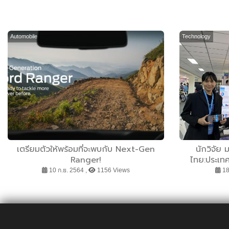
Automobile
Technology
เตรียมตัวให้พร้อมที่จะพบกับ Next-Gen
นักวิจัย
Ranger!
ไทย:ประเทศ
แ
10 ก.ย. 2564 ,
1156 Views
18