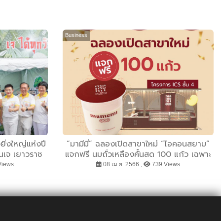
Business
ยิ่งใหญ่แห่งปี
“มามีมี่” ฉลองเปิดสาขาใหม่ “ไอคอนสยาม”
นเจ เยาวราช
แจกฟรี นมถั่วเหลืองคั้นสด 100 แก้ว เฉพาะ
วันที่ 11 เม.ย. นี้
Views
08 เม.ย. 2566 ,
739 Views